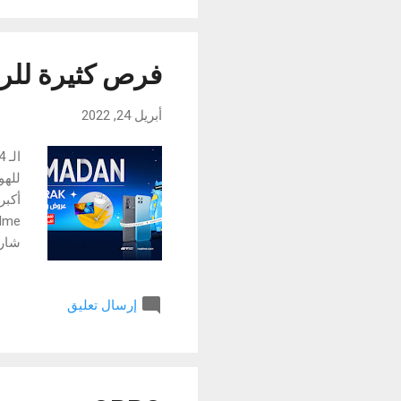
والأ
فرص كثيرة للربح مع realme العر
أبريل 24, 2022
للهو
إرسال تعليق
والت