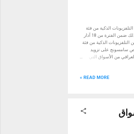
تلفزيونات الذكية من فئة
لايف ستايل وNEO Qled في بوث ترويجي يتواجد في دريم سيتي مول بغداد، وذلك ضمن الفترة من 18 آذار
ا من التلفزيونات الذكية من فئة
 حيث تحرص سامسونج على تزويد
العراقي من الأسواق التي
وض المميزة لعملائها
تلفزيونات الذكية فئة لايف
READ MORE »
داد، حيث تعرض سامسونج فيها
أجهزة متنوعة مثل التلفزيون الذكي The Frame، وجهاز العرض الذكي The Freestyle، وتلفزيون (QLED)
الذكي The Serif، بالإضافة الى جهاز عرض السينما المتكامل والمبتكر The Premiere، كما ستتواجد
4G&5 في الأسواق