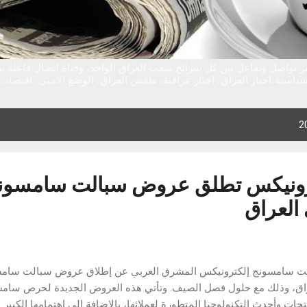
ر تواصل وتفاعل بين كل شرائح شعب العراق الواحد، وقناة اتصال فاعلة 
ياسية،اخبار العراق، اخبار عراقية، طقس العراق، الوضع الامني، اقتصاد، تق
رونيكس تطلق عروض سبالت سامسون
اق، وذلك مع حلول فصل الصيف. وتأتي هذه العروض الجديدة لحرص سامس
تجات وأحدث التكنولوجيا المتطورة لعملائها، بالإضافة الى اهتمامها الكبير 