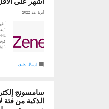
أشهر على الأقل
أبريل 22, 2022
إرسال تعليق
تكتس
عقار
وتدع
سامسونج إلكترو