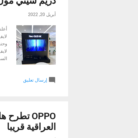
دريم سيتي مول
أبريل 20, 2022
أعلن
السو
تعني
المم
إرسال تعليق
تلفزيونات Neo QLED اللا
العراقية قريبا