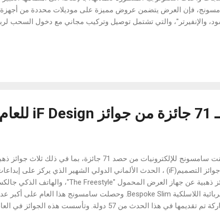
سونج، فإن العرض يتضمن عروض مميزة على موديلات محددة من أجهزة التب
سود، والإنفيرتر"، والتي تشتمل توصيل وتركيب مجاني مع دخول السحب لربح
 المقبل. ومن الجدير ذكره أن سبلت الأسود مصمم خصيصاً للسوق العراقي
ة بقدرات متطورة مقدمة خصيصاً لأهل العراق. وُجِد سبلت الأسود خصيصاً
ل التكنولوجيا المتطورة التي زوّد بها؛ هذا الجهاز مصمم لمجابهة حرار
سبة لسبالت الأنفيرتر، فإنها تتميز بخاصية التحكم بالأمبير...
2022
من جوائز التصميم(iF) ، الحدث الألماني الدولي الشهير الذي يركز عل
Industrieform e.V، ويتم إجراء تقييمات شاملة لمدى تميز المنتجات وتأ