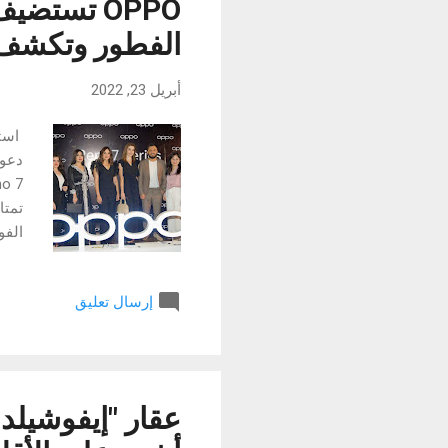
OPPO تستض
الفطور وتكشف عن
أبريل 23, 2022
دعوة
إرسال تعليق
وأحد
خلال
سلسلة Reno7 تتمتع بم