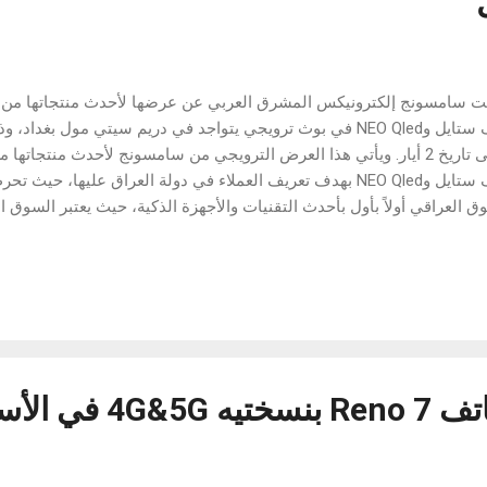
ت سامسونج إلكترونيكس المشرق العربي عن عرضها لأحدث منتجاتها من ال
وحتى تاريخ 2 أيار. ويأتي هذا العرض الترويجي من سامسونج لأحدث منتجاته
لايف ستايل وNEO Qled بهدف تعريف العملاء في دولة العراق عليها،
ق العراقي أولاً بأول بأحدث التقنيات والأجهزة الذكية، حيث يعتبر السوق 
 سامسونج بها اهتماماً كبيراً للغاية، كما تحرص على تقديم العديد من العر
يزين. ويمكن لمحبي العلامة التجارية سامسونج ومنتجاتها الذكية مشاهدة ال
ستايل وNEO Qled في البوث الترويجي المتواجد في دريم سيتي مول بغ
 مثيل لها في البوث الترويجي لإعطاء ا...
OPPO تطرح هاتف Reno 7 بنسختيه G