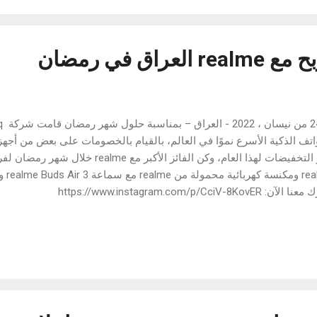
ثل المجرة، لمساعدة المستخدمين على استكشاف العالم المجهري
والأجسام الدقيقة، كما ينبعث من هذا الضوء توهجاً لتذ
فرص كثيرة ل
موًا في العالم، بالقيام بالخصومات على بعض من أجهزتها في السوق. تحق
ع realme خلال شهر رمضان لفرصة ربح تلفاز ذكي من
شارك معنا الآن: https://www.instagram.com/p/CciV-8KovER
 لا تفوت فرصة الربح: https://www.instagram.com/p/CcnfU4uqWui
والتي تعمل بخاصية التثبيت البصري للصور