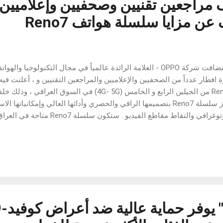
يف مراجعين تقنيين وصحفيين وإعلاميين
 مزايا سلسلة هواتف Reno7
استضافت شركة OPPO - العلامة الرائدة عالمياً في مجال التكنولوجيا و
 افطار عدداً من الصحفيين والإعلاميين والمراجعين التقنيين و ، أعلنت 
تمتاز سلسلة Reno7 بتصميمها الراقي والحصري وأدائها العالي وإمكانياتها 
الفوتوغرافي والتقاط مقاطع الفيديو . س
والأسود الكوني نسخة GB RAM + 256GB ROM
اللقاء ، أن إطلاق السلسلة الجديدة يؤكد 
ث التقنيات الذكية التي تناسب أسلوب حياتهم العصري، سواء من حيث الا
 التقاط الصور ومقاطع الفيديو بطريقة احترافية تتيح لهم الاحتفاظ بأجمل 
يزات عدة مثل الميز...