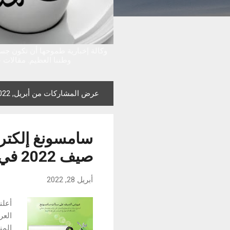
وكالة إخبارية طموحها أن تكون جس
وطننا العظيم. مقالات س
عرض المشاركات من أبريل, 2022
ا
ل
م
سامسونغ إلكت
ش
ا
صيف 2022 في العراق
ر
ك
أبريل 28, 2022
ا
ت
العر
المن