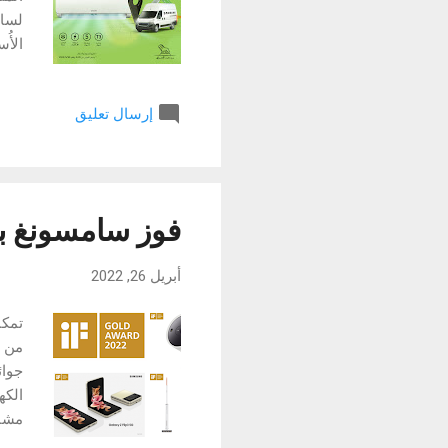
لسام
الأُ
مايو
إرسال تعليق
حديث
وبفض
بالن
فوز سامسونغ بـ 71 جائزة من جوائز iF Design للعام 
أبريل 26, 2022