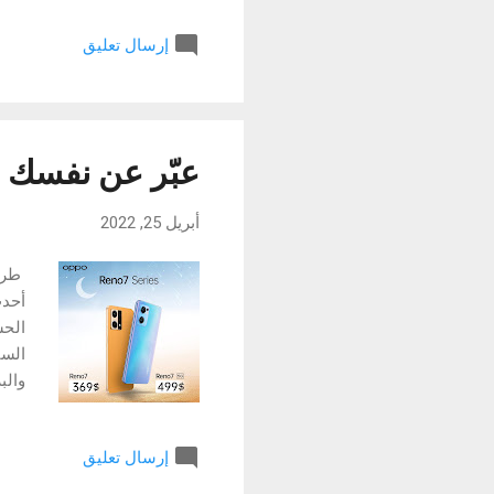
ضمن 
إرسال تعليق
الخد
المؤ
لذا 
تحسي
عبّر عن نفسك بلا حدود م
أبريل 25, 2022
إرسال تعليق