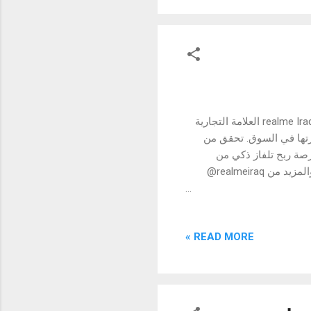
مميزة حول الكاميرا (ضوء ORBIT ) م
الـ 24 من نيسان ، 2022 - العراق – بمناسبة حلول شهر رمضان قامت شركة realme Iraq العلامة التجارية
للهواتف الذكية الأسرع ن
أكبر التخفيضات لهذا العام، وكن الفائز الأكبر م
realme ومكنسة كهربائية محمولة من realme مع سماعة realme Buds Air 3 والمزيد من realmeiraq@
https://www.facebook.com/101453884634328/posts/725749372204773 مع realme فرص الربح أكبر
بإمكانكم كمان تشاركوا بتحدي هاشتاك على التيكتوك🤩 CaptureRamadanSpark# لفرصة ربح علبة هدايا
READ MORE »
من realme
https://www.facebook.com/101453884634328/posts/727009942078716 لمحة سريعة على الأجهزة
التي أطلقتها realme في الشهر الحالي: أطلقت realme سلسلة هواتف realme 9 Pro، حيث تُعد سلسلة
هواتف realme 9Pro بلس هي أولى الهواتف الذكية في الفئة المتوسطة المزودة بكاميرا سوني IMX766