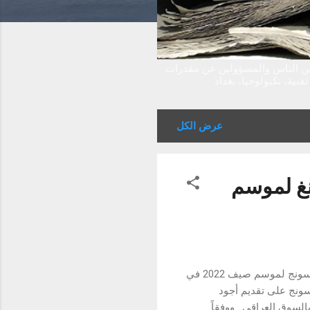
بين الناس والمسؤولين عن مقدرات
نية، تكنولوجيا، بغداد
عرض الكل
غ لموسم
أعلنت سامسونج إلكترونيكس المشرق العربي عن إطلاق عروض سبالت سامسونج لموسم صيف 2022 في
ونج على تقديم أجود
بالسوق العراقي. ووفقاً