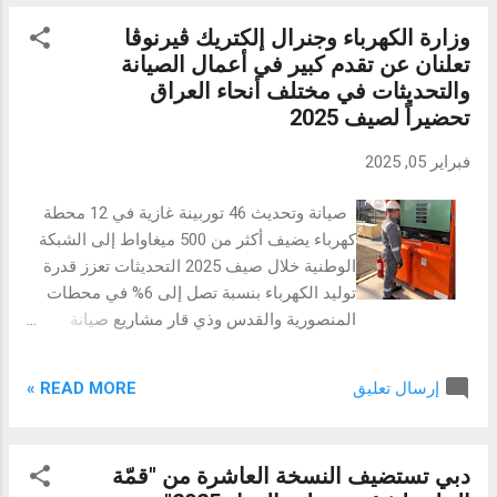
البستك...
المدفوعات الرقمية (والمُدرجة في بورصة
وزارة الكهرباء وجنرال إلكتريك ڤيرنوڤا
نيويورك بالرمز V)، عن إبرام شراكة جديدة مع
تعلنان عن تقدم كبير في أعمال الصيانة
مدرب كرة القدم الإسباني بيب جوارديولا. تهدف
والتحديثات في مختلف أنحاء العراق
هذه الشراكة، التي تمتد لعامين، إلى منح حاملي
تحضيراً لصيف 2025
بطاقات Visa وعشاق كرة القدم العديد من
التجارب الحصرية والاستثنائية. ينضم المدرب
فبراير 05, 2025
الشهير، المعروف بقيادته الناجحة لأندية كرة
القدم البارزة مثل برشلونة وبايرن ميونيخ
صيانة وتحديث 46 توربينة غازية في 12 محطة
ومانشستر سيتي، إلى Visa بهدف توفير تجارب
كهرباء يضيف أكثر من 500 ميغاواط إلى الشبكة
غير مسبوقة لعشاق كرة القدم في المنطقة.
الوطنية خلال صيف 2025 التحديثات تعزز قدرة
وسيتمكن حاملو بطاقات Visa من الانضمام إلى
توليد الكهرباء بنسبة تصل إلى 6% في محطات
فعاليات مميزة تتيح لهم لقاء جوارديولا، وحضور
المنصورية والقدس وذي قار مشاريع صيانة
إحدى مباريات بطولة كأس العالم FIFA 2026™
شاملة لضمان جاهزية حوالي 3.7 غيغاواط ضمن
إلى ...
إطار اتفاقيات الخدمات طويلة الأجل بغداد،
READ MORE »
إرسال تعليق
جمهورية العراق ( الاثنين 5 شباط / فبراير 2025):
أعلنت وزارة الكهرباء العراقية وشركة جنرال
إلكتريك ڤيرنوڤا عن إنجاز تحديثات واسعة في
دبي تستضيف النسخة العاشرة من "قمّة
عدد من محطات توليد الكهرباء الرئيسية، مما