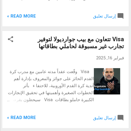
تُزين قطع السجاد الإيرانية ذات النقوش البديعة
استثنائي، والتي أقيمت في فندق "موفنبيك
جدران المكان، لتُضفي لمسةً من الأصالة على
جراند البستان" بدبي، حيث شهدت حضوراً لافتاً
التصميم المعاصر لترتيبات تناول ا...
READ MORE »
إرسال تعليق
بما في ذلك مسؤولين حكوميين وقادة الصناعة
والخبراء، بهدف استشراف مستقبل تنظيم
الأدوية في المنطقة وتعزيز التعاون بين الجهات
Visa تتعاون مع بيب جوارديولا لتوفير
المعنيّة. وافتتحت فعاليات قمّة الخليج لشؤون
تجارب غير مسبوقة لحاملي بطاقاتها
تنظيم الدواء يومي 17 و18 فبراير حيث تمّ تسليط
الضوء على العديد من المحاور الرئيسية في هذا
فبراير 16, 2025
المجال. تبع ذلك تدريب متخصّص في مجال
التيقظ الدوائي بدول مجلس التعاون، وملتقى
Visa وقّعت عقداً مدته عامين مع مدرب كرة
المناقصات الطبيّة والأعمال في 19 و20 فبراير،
القدم الحائز على جوائز والمعروف بإدارة أهم
حيث تم التطرق بشكل واسع لاستراتيجيات
أندية كرة القدم الأوروبية، للاحتفا ء بأثر
الشراء والمناقصات، لتختتم بعد ذلك القمّة
الخطوات الصغيرة وأهميتها في تحقيق الإنجازات
أعمالها في 21 فبراير بورشة تدريبية حول
الكبيرة حاملو بطاقات Visa سيحظون بفرصة
التقديم الإلكتروني للملفات التقنية الدوائية
ل لقاء جوارديولا، ومشاهدة إحدى مباريات كأس
(eCTD) لتزويد المشاركين بأحدث الممارسات
العالم FIFA 2026 ™ معه، والفوز بهدايا تذكارية
في هذا المجال. وخلال كلمتها الرئيسية في
READ MORE »
إرسال تعليق
تحمل توقيعه الشخصي 16 فبراير، 2025: أعلنت
الحفل الافتتاحي للقمّة، قالت الدكتورة رقيّة
Visa، الشركة الرائدة عالمياً بمجال تكنولوجيا