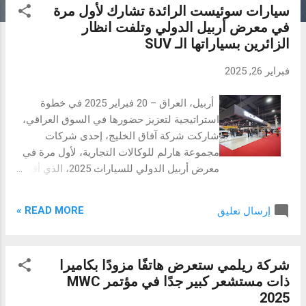
سيارات سوئيست الرائدة تشارك لأول مرة
م
في معرض أربيل الدولي وتلفت انظار
ش
الزائرين بسياراتها الـ SUV
ا
ر
فبراير 26, 2025
ك
ا
أربيل، العراق – 20 فبراير 2025 في خطوة
ت
استراتيجية لتعزيز حضورها في السوق العراقي،
شاركت شركة آفاق الخليج، إحدى شركات
مجموعة هارلم للوكالات التجارية، لأول مرة في
معرض أربيل الدولي للسيارات 2025، الذي أقيم
في الفترة من 20 إلى 23 فبراير. وخلال هذا
الحدث المميز، كشفت الشركة عن مجموعة من
READ MORE »
إرسال تعليق
طرازات سوئيست الرائدة، التي حظيت بإعجاب
واسع من قبل الزوار والمشاركين. سيارات
سوئيست الـ SUV بسعة 7 ركاب S09 و S07
شركة ريلمي ستعرض هاتفًا مزودًا بكاميرا
بتكنولوجيا دافئة وتصميم عصري سلطت آفاق
ذات مستشعر كبير جدًا في مؤتمر MWC
الخليج الضوء على طرازين رئيسيين من
2025
سوئيست، هما S09 وS07، اللذان يجمعان بين