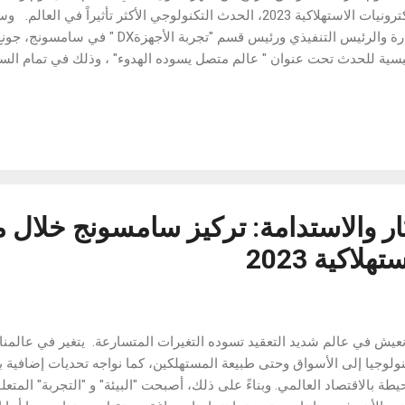
الإلكترونيات الاستهلاكية 2023، الحدث التكنولوجي الأكثر تأثيراً 
الإدارة والرئيس التنفيذي ورئيس قسم "تجربة ال
الولايات المتحدة (في تمام الساعة 1:00 فجراً يوم الخميس
بغداد )، في قاعة Mandalay Bay Ballroom بمدينة لاس فيغ
ترنت على موقع غرفة أخبار سامسونج للإلكترونيات الشرق الأوسط . وللإط
سونج لمعرض الإلكترونيات الاستهلاكية 2023، يرجى زيارة غرفة أخبار سامسونج الشرق الأوسط.
تكار والاستدامة: تركيز سامسونج خلال
لاكية 2023
 نعيش في عالم شديد التعقيد تسوده التغيرات المتسارعة. يتغير في عالمنا
نولوجيا إلى الأسواق وحتى طبيعة المستهلكين، كما نواجه تحديات إضافية 
يطة بالاقتصاد العالمي. وبناءً على ذلك، أصبحت "البيئة" و "التجربة" المتع