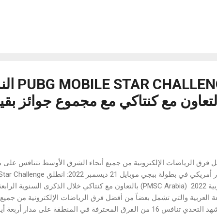
ر كانت قد اغتنمت فرصة التحول الأخضر في الأسواق الخارجية ودفعت بتص
النصف الأول من هذا العام، كانت السيارات الصينية الجديدة هي الأكثر مبي
استحوذت على ما يقرب من 40٪ من حصة السوق وذلك بصفتها العا
القمة، كما رحبت دونج فينج موتور بزيارة رئيس الإكوادور، وزيارة رئيس ا
لية ومسئولين من مختلف غرف التجارة. كما تجمعت وسائل الإعلام الرئيسية
جها في جناح دونج فينج مو...
الكشف عن ALLENGE
العربية 2022 (PMSC Arabia) بالتعاون مع كنتاكي خلال الذكرى السن
غة العربية والتي تشمل بعضاً من أفضل فرق الرياضات الإلكترونية من جميع
سيشهد التحدي تنافس 16 من الفرق المحترفة في المنطقة على مدار أ