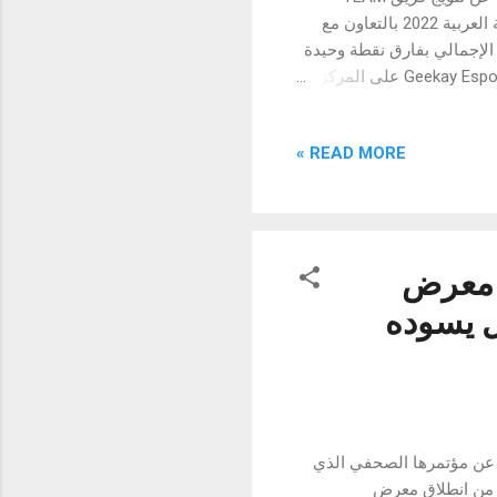
FALCONS بطلاً جديداً في مسابقة PUBG MOBILE STAR CHALLENGE النسخة العربية 2022 بالتعاون مع
. واحتل Team Falcons صدارة الترتيب الإجمالي بفارق نقطة وحيدة
عن أقرب منافسيه، وليظفر بذلك بمبلغ 15,000 دولار أمريكي. وحصل فريق Geekay Esports على المركز
الثاني بعدما قدَّم أداءً قويًا، مُسجلًا 196 نقطة ليؤمِّن بذلك المركز الثاني في بطولة 2022 PMSC Arabia
بالتعاون مع كنتاكي، ويحصل على 10,000 دولار أمريكي. كما قدم فريق Titan Gaming أداءً لافتًا طوال
READ MORE »
البطولة، وليحقق بذلك 173 نقطة. حصل الفريق على المركز الثالث ومبلغ 5000 دولار أمريكي. وتمكن
Gaith لاعب فريق Geekay Esports من تحقيق أكبر عمليات إقصاء، بمجموع 33 إقصاءً، ما جعله أفضل لاعب
في البطولة، وليحصل بذلك على 1000 دولار أمريكي. واختتمت فعاليات 2022 PMSC Arabia بالتعاون مع
 معرض
الم متصل يسوده
نج للإلكترونيات عن مؤتمرها الصحفي الذي
حد من انطلاق معرض