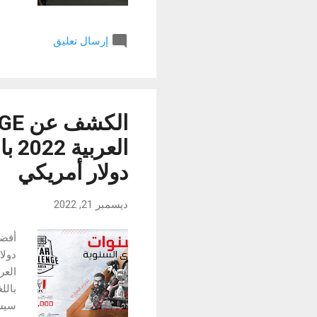
موتو
وفي 
إرسال تعليق
هذه 
الدو
وخار
دولار أمريكي
ديسمبر 21, 2022
بالل