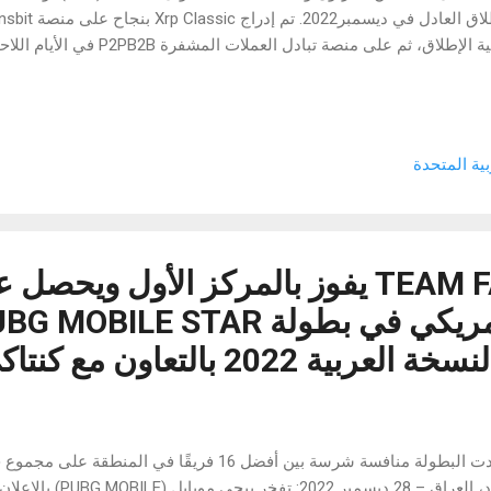
رجية الإيجابية والسلبية مع حماية المستخدمين، وهي تجسد نهجًا مستقرًا و
لي الذي يهدف إلى إضفاء الطابع الديمقراطي على عملية الوصول إلى الخد
ReFi اللامركزي التحول إلى نظام مالي يمكن من خلاله معالجة المشكلات النظا
حلول لها. تعمل Xrp Classic كحل من شأنه أن يزدهر مع تطور أنظم
بية المتحدة
لات عالية السرعة وصديقة ...
فريق TEAM FACLONS يفوز بالمركز الأول ويحصل
15,000 دولار أمريكي في بطولة MOBILE STAR