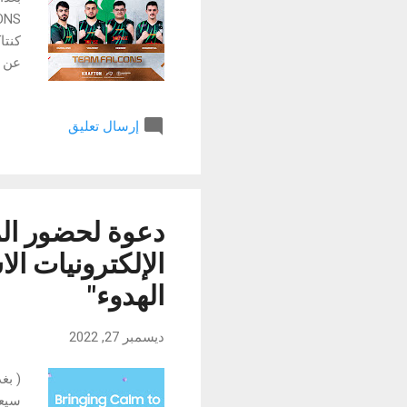
إرسال تعليق
كنتا
دعوة لحضور ا
الهدوء"
ديسمبر 27, 2022
سيعق