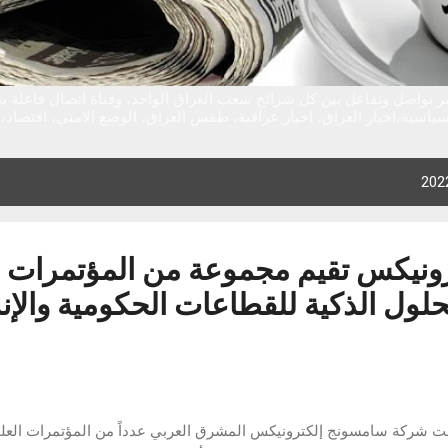
ر تواصل وتفاعل بين كل شرائح شعب العراق الواحد، وقناة اتصال فاعلة 
ياسية،اخبار العراق، اخبار عراقية، طقس العراق، الوضع الامني، اقتصاد، تق
ونيكس تقيم مجموعة من المؤتمرات ال
حلول الذكية للقطاعات الحكومية والإن
ت شركة سامسونج إلكترونيكس المشرق العربي عدداً من المؤتمرات العلمي