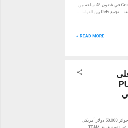
الإطلاق العادل في ديسمبر2022. تم إدراج Xrp Classic بنجاح على منصة Coinsbit في غضون 48 ساعة من
عملية الإطلاق، ثم على منصة تبادل العملات المشفرة P2PB2B في الأيام اللاحقة. تجمع ReFi بين العوامل
متجددًا للتنقل في النظام
مات المالية. يدعم نظام
مية مثل تغير المناخ وتوفير
READ MORE »
ة تبادل العملات المشفرة، وذلك من
خلال تمثيل أفضل الممارسات في نظام ReFi. تعمل Xrp Classic حاليًا على تطوير سلسلة كتل ReFi لتقديم
 على
PUBG 
شهدت البطولة منافسة شرسة بين أفضل 16 فريقًا في المنطقة على مجموع جوائز 50,000 دولار أمريكي
بغداد، العراق – 28 ديسمبر 2022: تفخر ببجي موبايل (PUBG MOBILE) بالإعلان عن تتويج فريق TEAM