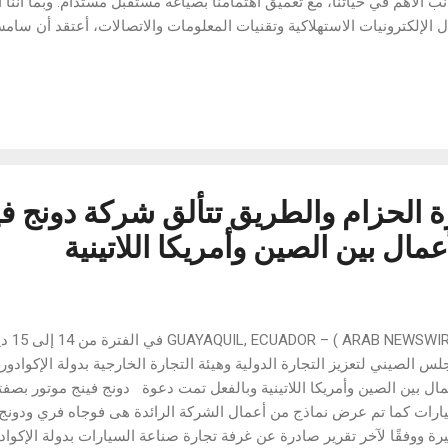
نب الأهم في حياتنا، مع تعميق اهتمامنا بصياغة مستقبل مستدام. وبما أننا ا
 الإلكترونيات الاستهلاكية وتقنيات المعلومات والاتصالات، أعتقد أن سام
لية إنشاء سلسلة قيمة تكون صديقة للبيئة، بالاعتماد على تقنياتنا ومنتجات
 قيمة وأكثر فائدة لها ولعملائها على حدّ سواء. وهذا هو السبب الذي يدف
الاعتراف بالابتكار المستدام، باعتباره القيمة الأساسية والعنصر الأساس
معرض الإلكترونيات الاستهلاكية 2023 الذي سيقام في يناير الم
وء إلى عالمنا المتصل"، من خلال تأكيدنا على مسؤولياتنا ورؤيتنا للسعي ن
ركة رحلتن...
رة الحزام والطريق تتألق شركة دونج في
مال بين الصين وأمريكا اللاتينية
لس الصيني لتعزيز التجارة الدولية وهيئة التجارة الخارجية بدولة الإكوادو
مال بين الصين وأمريكا اللاتينية وبالفعل تمت دعوة دونج فينج موتور بصف
يرة ووفقًا لآخر تقرير صادرة عن غرفة تجارة صناعة السيارات بدولة الإكوادو