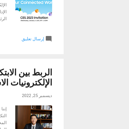
إرسال تعليق
الإن
خطط سام
الربط بين الاب
الإلكترونيات الاسته
ديسمبر 25, 2022
إننا
التك
المح