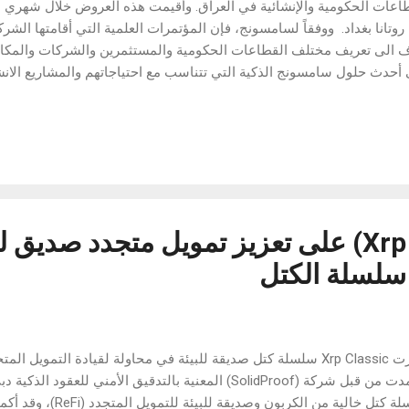
اعات الحكومية والإنشائية في العراق. وأقيمت هذه العروض خلال شهري 
 روتانا بغداد. ووفقاً لسامسونج، فإن المؤتمرات العلمية التي أقامتها الشرك
 الى تعريف مختلف القطاعات الحكومية والمستثمرين والشركات والمكات
أحدث حلول سامسونج الذكية التي تتناسب مع احتياجاتهم والمشاريع الانش
 يقومون بأعدادها وفي هذا الصدد؛ قال المدير العام لشركة "سامسونج إ
 دونغ هندريك لي:" نحن سعداء للغاية لتقديم هذه المؤتمرات والعروض ل
 حلولنا الذكية، يعتبر السوق العراقي من الأسواق المهمة للغاية لسامسو
اون مع الجهات الحكومية والقطاعات المختلفة مثل قطاعات المستثمرين و
ث الحلول الذكية التي توصلت اليها سامسونج والتي ستكون ذات قيمة مهم
عاتهم". كما أضاف المهندس علاء ياغي ، مدير قس...
تعمل (Xrp Classic) على تعزيز تمويل متجدد صديق 
 سلسلة الكتل
طورت Xrp Classic سلسلة كتل صديقة للبيئة في محاولة لقيادة التمويل 
اُعتمدت من قبل شركة (SolidProof) المعنية بالتدقيق الأمني للعق