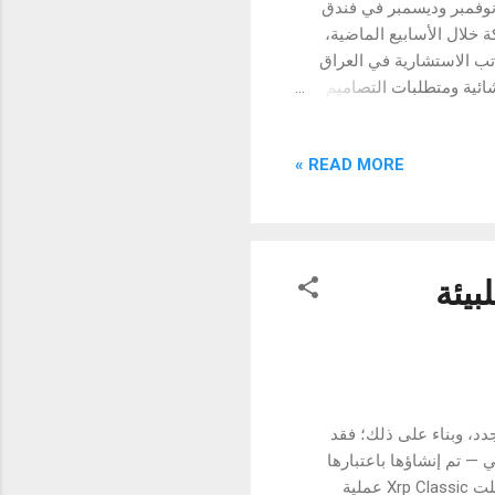
نوفمبر وديسمبر في فندق
ة خلال الأسابيع الماضية،
ب الاستشارية في العراق
ائية ومتطلبات التصاميم
لكترونيكس المشرق العربي"،
جهات مختلفة في العراق عن
READ MORE »
نج، ولذلك نسعى للمزيد من
الاستشاريين لتعريفهم
ة للغاية لمشاريعهم
للبيئة
المتجدد، وبناء على ذلك؛ فقد
ود الذكية دبي — تم إنشاؤها باعتبارها
سلسلة كتل خالية من الكربون وصديقة للبيئة للتمويل المتجدد (ReFi)، وقد أكملت Xrp Classic عملية