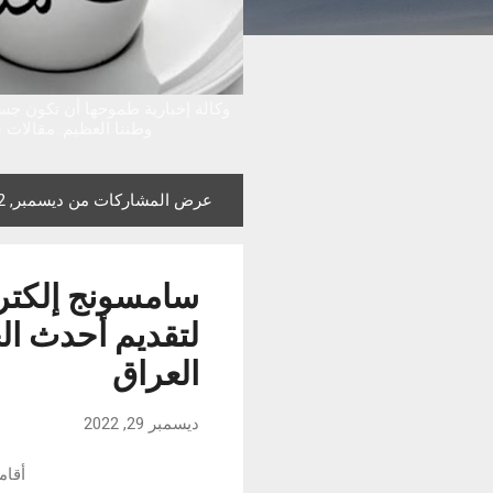
وكالة إخبارية طموحها أن تكون جس
وطننا العظيم. مقالات س
عرض المشاركات من ديسمبر, 2022
ا
ل
م
سامسونج إلكتر
ش
ا
لتقديم أحدث ال
ر
العراق
ك
ا
ديسمبر 29, 2022
ت
أقام