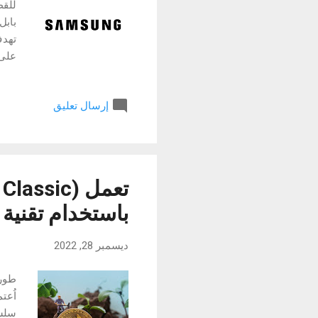
للقط
بابل
تهدف
على 
التي
هيون
إرسال تعليق
أحدث
التع
بأحد
وقطا
باستخدام تقنية
ديسمبر 28, 2022