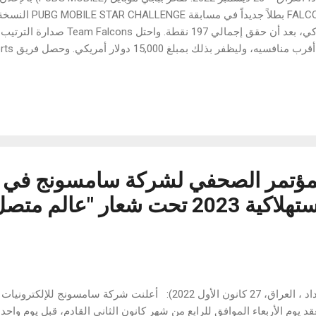
كنتاكي، بعد أن حقق إجمالي 197 نقطة
كي -وهي واحدة من أكثر الأحداث ترقبًا في ساحة ببجي موبايل...
لمؤتمر الصحفي لشركة سامسونج في
الإلكترونيات الاستهلاكية 2023 تحت شعار "ع
( بغداد ، العراق، 27 كانون الأول 2022): أعلنت شركة سامسو
د يوم الأربعاء الموافق للرابع من شهر كانون الثاني القادم، قبل يوم وا