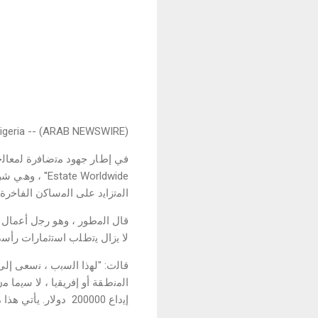
igeria -- (ARAB NEWSWIRE) --
te Worldwide
اﻟﻣﺗزاﯾد ﻋﻠﻰ اﻟﻣﺳﺎﻛن اﻟﻔﺎﺧرة 
ﻻ ﯾزال ﯾﺗطﻠب اﺳﺗﺛﻣﺎرات رأﺳﻣﺎ
ﻗﺎﻟت: "ﻟﮭذا اﻟﺳﺑب ، ﻧﺳﻌﻰ إﻟﻰ
إﯾداع 200000 دوﻻر. ﯾﺄﺗﻲ ھذا ﻣﻊ ﻋﺎﺋد اﺳﺗﺛﻣﺎر ﻣﺿﻣون ﯾﺑﻠﻎ 300 ٪ ﻓﻲ ﻋﺎﻣﯾن ﻣن اﻟﻘﯾﻣﺔ اﻟﺳوﻗﯾﺔ اﻟﺣﺎﻟﯾﺔ ﻟـﻧﺎﯾرا ''Naira''.