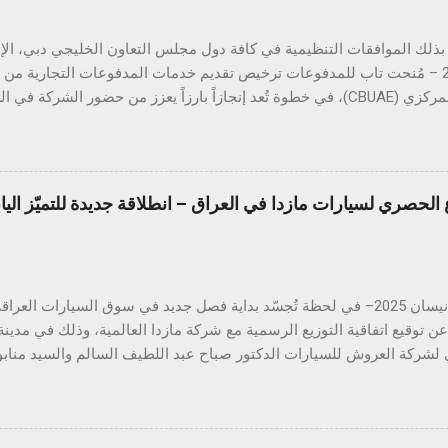
أبريل 2025 – مُنحت تاب للمدفوعات ترخيص تقديم خدمات المدفوعات التجارية م
المتحدة المركزي (CBUAE)، في خطوة تُعد إنجازاً بارزاً يعزز من حضور الشركة
ب للمدفوعات جميع الموافقات التنظيمية والتراخيص المطلوبة في دول مجل
 هذا القطاع الحيوي. ومع استكمال التراخيص في كلٍّ من السعودية، الكو
 تواصل تاب للمدفوعات ترسيخ مكانتها كأحد أكثر مزوّدي خدمات الدفع ترخيصا
الحصري لسيارات مازدا في العراق – انطلاقة جديدة للتميّز الي
من الشركات العاملة في دول الخليج. كما يؤكّد هذا الإنجاز دور تاب للم
دفع الرقمي على مستوى منطقة الشرق الأوسط وشمال إفريقيا، انسجاماً مع
دفوعات في المنطقة. يشهد قطاع المدفوعات الرقمية في دولة الإمارات نموا
هيروشيما، 22 نيسان 2025– في لحظة تُجسّد بداية فصل جديد في سوق السيارات
ن توقيع اتفاقية التوزيع الرسمية مع شركة مازدا العالمية، وذلك في مدينة
 لشركة العروش للسيارات الدكتور صباح عبد اللطيف السالم والسيد منابو 
ويق العالمي لشركة مازدا. وبموجب هذه الشراكة، أصبحت شركة العروش ل
 العراق، لتقدّم للسوق العراقي سيارات مصنّعة في اليابان، تُعرف بدقّتها 
 الذي يجمع بين الحداثة والاعتمادية، والمصمّمة خصيصاً لتناسب أجواء واح