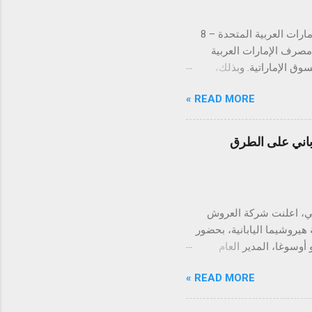
لتستكمل بذلك الموافقات التنظيمية في كافة دول مجلس التعاون الخليجي دبي، الإمارات العربية المتحدة – 8
ن مصرف الإمارات العربية
 في السوق الإماراتية. وبذلك،
س التعاون الخليجي. تُعد
READ MORE »
الإمارات العربية المتحدة السوق الأكبر إقليمياً في مجال التقنية المالية والمدفوعات، إذ تحتضن 184 شركة
يت، قطر، البحرين، عُمان،
ً والتزاماً بالامتثال
اباني على الطرق
دفوعات في توحيد وتبسيط
 رؤيتها الهادفة إلى تطوير
ً متسارعاً، إذ من ...
 العراقي، اعلنت شركة العروش
 هيروشيما اليابانية، بحضور
أوسوغا، المدير العام
لسيارات الموزّع الحصري
READ MORE »
الهندسية وأدائها العالي
تياجات الشرق الأوسط. تبدأ