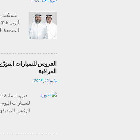
أبريل 08, 2025
تستكمل تا
متخصصة في
والإمارات،
العروش للسيارات الموزّع 
التنظيمي ض
العراقية
عمليات ال
مايو 12, 2025
منظومة الم
للسيارات اليوم ع
الرئيس التنفيذي
للمبيعات والتس
لسيارات مازدا في
وتصميمها الأنيق