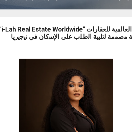
ﻣﺻﻣﻣﺔ ﻟﺗﻠﺑﯾﺔ اﻟطﻠب ﻋﻠﻰ اﻹﺳﻛﺎن ﻓﻲ ﻧﯾﺟﯾرﯾﺎ