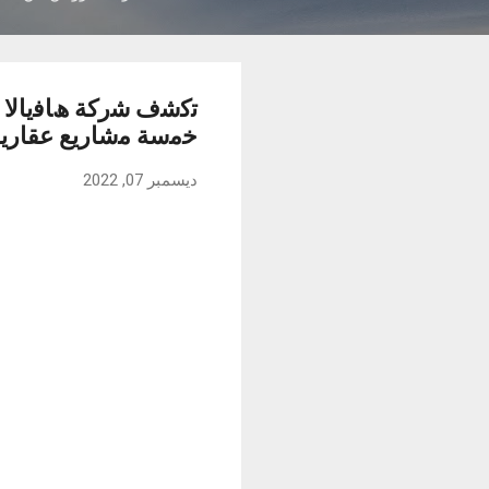
ﺧﻣﺳﺔ ﻣﺷﺎرﯾﻊ ﻋﻘﺎرﯾﺔ 
ديسمبر 07, 2022