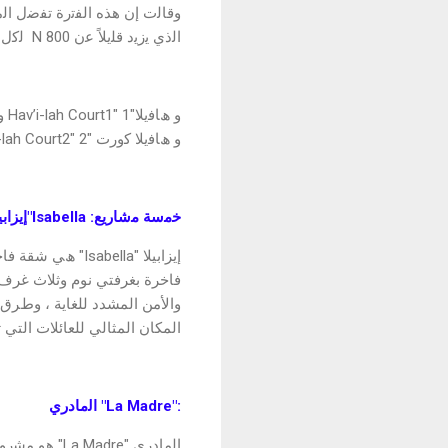
وﻗﺎﻟت إن ھذه اﻟﻔﺗرة ﺗﻔﺿل اﻟﻣ
اﻟذي ﯾزﯾد ﻗﻠﯾﻼً ﻋن N 800 ﻟﻛل دوﻻر (ﺳﻌر اﻟﺳوق اﻟﻣوازي) ﯾﻌﻣل ﻓﻲ ﺗﺣﻘﯾق اﻷرﺑﺎح ﻟﮭم.
و ھﺎﻓﯾﻼ ﻛورت "Hav’i-lah Court2" 2 ﻛورت
ﺧﻣﺳﺔ ﻣﺷﺎرﯾﻊ: Isabella"إﯾﺰاﺑﯿﻼ":
ﻓﺎﺧﺮة ﺑﻐﺮﻓﺘﻲ ﻧﻮم وﺛﻼث ﻏﺮف ﻧﻮ
واﻷﻣﻦ اﻟﻤﺸﺪد ﻟﻠﻐﺎﯾﺔ ، وطﺮق 
اﻟﻤﻜﺎن اﻟﻤﺜﺎﻟﻲ ﻟﻠﻌﺎﺋﻼت اﻟﺘ
:"La Madre" اﻟﻣﺎدري