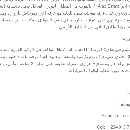
ﻏرف ﻧوم دوﺑﻠﻛس ﺗﻘﻊ ﻓﻲ وﻻﯾﺔ آﺟو"Ajao Estate "، ﺑﺎﻟﻘرب ﻣن اﻟﻣطﺎر اﻟدوﻟﻲ. اﻟﮭﯾﺎﻛل ﺗﻌﻣل
 ﻋﻠﻰ ﻣدار24 ﺳﺎﻋﺔ ، وﺗﺣﺗوي ﻋﻠﻰ ﻏرﻓﺔ ﻣﻌﯾﺷﺔ ﻛﺑﯾرة ﻟﻠﻐﺎﯾﺔ ﻣﻊ ﻏرﻓﺔ أﻧﺗﻲ وﻣرﺣﺎض ﻟﻠزوار ، 
وﻣك ، وﺗﺣﺗوي ﻋﻠﻰ ﺷرﻓﺎت ﺧﺎرﺟﯾﺔ ﻓﻲ ﺟﻣﯾﻊ اﻟطواﺑق ، ﻣﻛﺗب ﺧﺎص ، ﻣﺳﺎﺣﺔ ﻛ
د ﻣن اﻟطﺎﺑق اﻟﺛﺎﻧﻲ إﻟﻰ اﻟطﺎﺑق اﻷرﺿﻲ.
ھﻧﺎك أﯾﺿًﺎ ﺑﻧﺗﮭﺎوس ﻣن 3 ﻏرف ﻧوم ﻓﻲ ھﺎﻓﯾﻼ ﻛورتHav’i-lah Court1" 1" اﻟواﻗ
68،750 دوﻻرًا (N 55،000،000). ﺗﺣﺗوي ﻋﻠﻰ ﻏرف ﻧوم رﺋﯾﺳﯾﺔ واﺳﻌﺔ ، وﺟﻣﯾﻊ اﻟﻐرف ﺑﺣﻣﺎﻣﺎت دا
ﺟﯾدًا ، وﻣطﺑﺧًﺎ ﻣﺟﮭزًا ﺑﺎﻟﻛﺎﻣل ﻣﻊ ﻣوﻗد ﻏﺎز وﻣﺳﺗﺧر
ﺣﺎت ﻛﺑﯾرة ﻟﻠﻐﺎﯾﺔ ﻟوﻗوف اﻟﺳﯾﺎرات.
:
Insta
Email:- precio
Call:- +234 813 