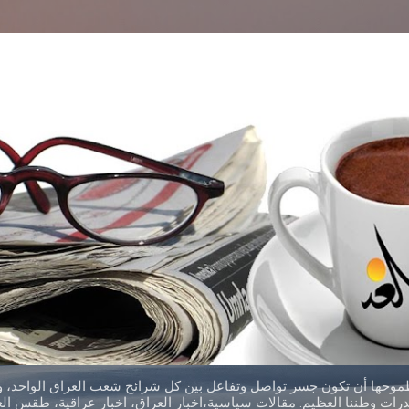
التخطي إلى المحتوى الرئيسي
طموحها أن تكون جسر تواصل وتفاعل بين كل شرائح شعب العراق الواحد، وق
ات وطننا العظيم. مقالات سياسية،اخبار العراق، اخبار عراقية، طقس العر