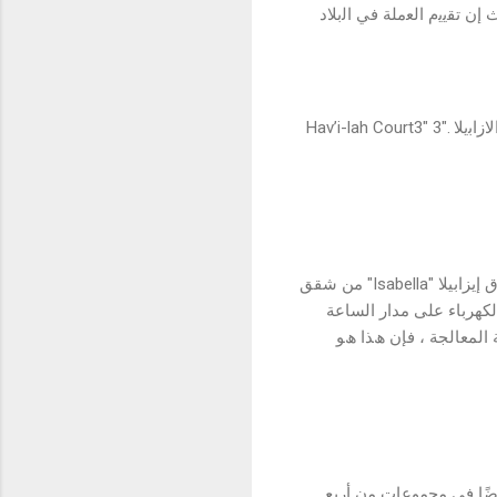
إن ﺗﻘﯾﯾم اﻟﻌﻣﻠﺔ ﻓﻲ اﻟﺑﻼد
و ھﺎﻓﯾﻼ"Hav’i-lah Court1" 1 و ھﺎﻓﯾﻼ ﻛورت "La Madre" و اﻟﻣﺎدري "The Isabella" ﺗﺷﻣل ھذه اﻟﻣﺷﺎرﯾﻊ اﻻزاﺑﯾﻼ ."Hav’i-lah Court3" 3
إﯾﺰاﺑﯿﻼ "Isabella" ھﻲ ﺷﻘﺔ ﻓﺎﺧﺮة ﺗﻘﻊ ﻓﻲ ﺟﺰﯾﺮة اﻟﻤﻮز ، واﺣﺪة ﻣﻦ أﻏﻨﻰ اﻟﻌﻘﺎرات ﻓﻲ إﻓﺮﯾﻘﯿﺎ. ﯾﺘﺄﻟﻒ ﻓﻨﺪق إﯾﺰاﺑﯿﻼ "Isabella" ﻣﻦ ﺷﻘﻖ
ﻟﻜﮭﺮﺑﺎء ﻋﻠﻰ ﻣﺪار اﻟﺴﺎﻋﺔ
ﻟﻤﻌﺎﻟﺠﺔ ، ﻓﺈن ھﺬا ھﻮ
اﻟﺷﻘﺔ ﺑﻣﺑﻠﻎ138.000 دوﻻر )111.000.000 ﻧﯾوﺗن( وﺗﺄﺗﻲ أﯾﺿًﺎ ﻓﻲ ﻣﺟﻣوﻋﺎت ﻣن أرﺑﻊ