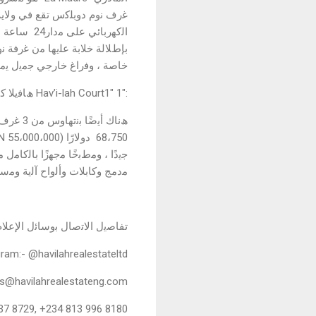
اﻟﻛﮭرﺑﺎﺋﻲ
ﺑﺈطﻼﻟﺔ ﺧﻼﺑﺔ ﻋﻠﯾﮭﺎ ﻣن ﻏرﻓﺔ ﻧ
ﺧﺎﺻﺔ ، وﻓراغ ﺧﺎرﺟﻲ ﺟﻣﯾل ﯾﻣﺗ
:"Hav’i-lah Court1" 1 ھﺎﻓﯾﻼ ﻛورت
ﻣدﻣﺞ وﻛﺎﺑﻼت وأﻟواح آﻟﯾﺔ وﻣﺳﺎ
ﺗﻔﺎﺻﯾل اﻻﺗﺻﺎل ﺑوﺳﺎﺋل اﻹﻋﻼم
gram:- @havilahrealestateltd
us@havilahrealestateng.com
737 8729, +234 813 996 8180