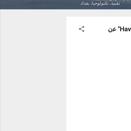
تقنية، تكنولوجيا، بغداد
ﺗﻛﺷف ﺷرﻛﺔ ھﺎﻓﯾﺎﻻ اﻟﻌﺎﻟﻣﯾﺔ ﻟﻠﻌﻘﺎرات ''Hav’i-Lah Real Estate Worldwide'' ﻋن