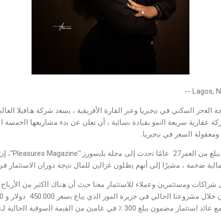
Lagos, N
Esta'' ، وھﻲ ﺷرﻛﺔ ﻋﻘﺎرﯾﺔ ﺳرﯾﻌﺔ اﻟﻧﻣو ﺑﻘﯾﺎدة ﻧﺳﺎﺋﯾﺔ ، أن ﺗﻌﻠن ﻋن ﺑدء ﻣﺷﺎرﯾﻌﮭﺎ اﻟﺧ
وﻣﻌﻘوﻟﺔ اﻟﺳﻌر ﻓﻲ ﻧﯾﺟﯾرﯾﺎ.
ﻗﺎل اﻟﻣطور ، وھو
ﻟﯾﺔ ﺿﺧﻣﺔ ، ﻣﺷﯾرًا إﻟﻰ أﻧﮭم ﯾظﻠون ﻏزاﻟﯾن ﻟﻠﻣﺎل ﻧﺗﯾﺟﺔ دوران اﻻﺳﺗﺛﻣﺎر 
 ﺷراﻛﺎت وﻣﺳﺗﺛﻣرﯾن وﻋﻣﻼء ﻟﻼﺳﺗﺛﻣﺎر ﻣﻌﻧﺎ ﺣﯾث أن ھﻧﺎك اﻟﻛﺛﯾر ﻣن اﻷرﺑﺎح 