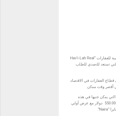
ﻓﻲ إطﺎر ﺟﮭود ﻣﺗﺿﺎﻓرة ﻟﻣﻌﺎﻟﺟﺔ اﻟﻌﺟز اﻟﺳﻛﻧﻲ ﻓﻲ ﻧﯾﺟﯾرﯾﺎ وﻋﺑر اﻟﻘﺎرة اﻷﻓرﯾﻘﯾﺔ ، ﯾﺳﻌد ﺷرﻛﺔ ھﺎﻓﯾﻼ اﻟﻌﺎﻟﻣﯾﺔ ﻟﻠﻌﻘﺎرات ''Hav'i-Lah Real
ﻣﺳﺔ اﻟﺗﻲ ﺗﺳﺗﻌد ﻟﻠﺗﺻدي ﻟﻠطﻠب
 رﺟل أﻋﻣﺎل ﯾﺑﻠﻎ ﻣن اﻟﻌﻣر27 ﻋﺎﻣًﺎ ﺗﺣدث إﻟﻰ ﻣﺟﻠﺔ ﺑﻠﯾﺳورز ''Pleasures Magazine''، إن ﻗطﺎع اﻟﻌﻘﺎرات ﻓﻲ اﻻﻗﺗﺻﺎد
ﻓﻲ أﻗﺻر وﻗت ﻣﻣﻛن.
اﻟﺗﻲ ﯾﻣﻛن ﺟﻧﯾﮭﺎ ﻓﻲ ھذه
اﻟﻣﻧطﻘﺔ أو إﻓرﯾﻘﯾﺎ ، ﻻ ﺳﯾﻣﺎ ﻣن ﺧﻼل ﻣﺷروﻋﻧﺎ اﻟﺣﺎﻟﻲ ﻓﻲ ﺟزﯾرة اﻟﻣوز اﻟذي ﯾﺑﺎع ﺑﺳﻌر 450.000 دوﻻر و 550.000 دوﻻر ﻣﻊ ﻋرض أوﻟﻲ.