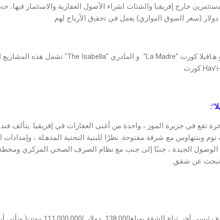
ﺳﺗﺛﻣرﯾن ﺧﺎرج إﻓرﯾﻘﯾﺎ واﻟﺷﺗﺎت ﻟﺷراء اﻷﺻول اﻟﻌﻘﺎرﯾﺔ واﻻﺳﺗﺛﻣﺎر ﻓﯾﮭﺎ، ﺣﯾث 
م وﺑﻨﺘﮭﺎوس ﻣﻊ ﺷﺮﻓﺔ ﻣﻔﺘﻮﺣﺔ. ﻧﻈﺮًا ﻟﻠﺒﻨﯿﺔ اﻟﺘﺤﺘﯿﺔ اﻟﻤﺬھﻠﺔ ، وإﻣﺪادات ا
اﻟﻮﺻﻮل اﻟﺠﯿﺪة ، ﺟﻨﺒًﺎ إﻟﻰ ﺟﻨﺐ ﻣﻊ ﻧﻈﺎم اﻟﺼﺮف اﻟﺼﺤﻲ اﻟﻤﺮﻛﺰي وﻣﺤﻄﺔ ا
ﻲ ﺗﺒﺤﺚ ﻋﻦ ﺷﻘﻖ.
اﻟﻣﺎدري "La Madre" ھو ﻣﺷروع رﺋﯾﺳﻲ آﺧر. ﺗﺑﺎع 