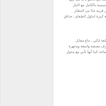
 ﺑﺎﻟطﺎﻗﺔ اﻟﺷﻣﺳﯾﺔ ﺑﺎﻟﻛﺎﻣل ﻣﻊ اﻟﺗﯾﺎر
وھﻲ ﻗرﯾﺑﺔ ﺟدًا ﻣن اﻟﻣطﺎر
ﺑﯾرة ﻟﺗﻧﺎول اﻟطﻌﺎم ، ﺣداﺋق
ﻌﺔ ﻓﻲ اﻟوﻻﯾﺔ اﻟﻐرﺑﯾﺔ ﻟﻣﻘﺎطﻌﺔ ﻟﯾﻛﻲ ، ﺗﺑﺎع ﻣﻘﺎﺑل
ﺧﻠﯾﺔ ، وﻏرف ﻣﻌﯾﺷﺔ واﺳﻌﺔ وﻣﺟﮭزة
ج ﺣراري ، وﻣﯾﺎه ﻧظﯾﻔﺔ ﻋﻠﻰ ﻣدار 24 ﺳﺎﻋﺔ ، وأﻣن، وإﺿﺎءة. ﻛﻣﺎ أﻧﮭﺎ ﺗﺄﺗﻲ ﻣﻊ ﻣﺣول