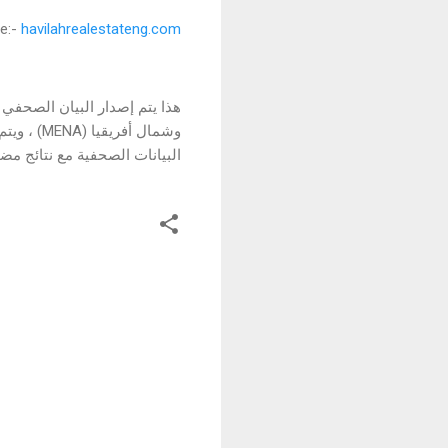
e:-
havilahrealestateng.com
هذا يتم إصدار البيان الصحفي م
وشمال أفريقيا (MENA) ، ويتم توزيعها بواسطة EmailWire™ (
البيانات الصحفية مع نتائج مض
ت
ع
ل
ي
ق
ا
ت