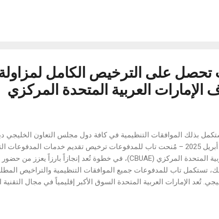
إلى مستندات، والترجمة الفورية، والبحث عبر التحديد الدائري، تؤكد تكنو ا
وعملية في الحياة
الأنظار، حيث خضع الهاتف لعدد من الاختبارات الواقعية التي أثبتت قوته،
 تحصل على الترخيص الكامل لمزاولة
الإمارات العربية المتحدة المركزي
كمل بذلك الموافقات التنظيمية في كافة دول مجلس التعاون الخليجي دبي،
– 8 أبريل 2025 – مُنحت تاب للمدفوعات ترخيص تقديم خدمات المدفوعا
العربية المتحدة المركزي (CBUAE)، في خطوة تُعد إنجازاً بارزاً 
ك، تستكمل تاب للمدفوعات جميع الموافقات التنظيمية والتراخيص المطل
يجي. تُعد الإمارات العربية المتحدة السوق الأكبر إقليمياً في مجال التقنية 
تحتضن 184 شركة متخصصة في هذا القطاع الحيوي. ومع استكمال التراخيص 
يت، قطر، البحرين، عُمان، والإمارات، تواصل تاب للمدفوعات ترسيخ مكانت
ع ترخيصاً والتزاماً بالامتثال التنظيمي ضمن الشركات العاملة في دول الخليج.