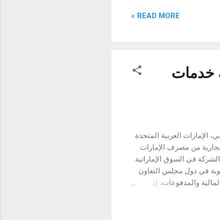
لتزامها بتقديم تجربة ذكية
READ MORE »
 اليومية. شهدت الليلة عرضًا متسلسلًا لميزات سلسلة CAMON 40، بأكثر الطرق تميزًا ولا تُنسى. وقد
 ومقاوم...
 خدمات
 الإمارات العربية المتحدة
ت التجارية من مصرف الإمارات
يعزز من حضور الشركة في السوق الإماراتية.
وبة في دول مجلس التعاون
المالية والمدفوعات، إذ
في كلٍّ من السعودية،
ها كأحد أكثر مزوّدي خدمات
 كما يؤكّد هذا الإنجاز دور