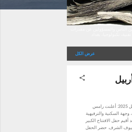
بين الناس والمسؤولين عن مقدرات
نية، تكنولوجيا، بغداد
عرض الكل
ربيل
رامس جلوبال تفتتح بافيليون من رامس في أبريل 2025 أربيل في 17-18 أبريل 2025: أعلنت رامس
وجهة السكنية والترفيهية
قيم حفل الافتتاح الكبير
ضيوف الشرف. حضر الحفل