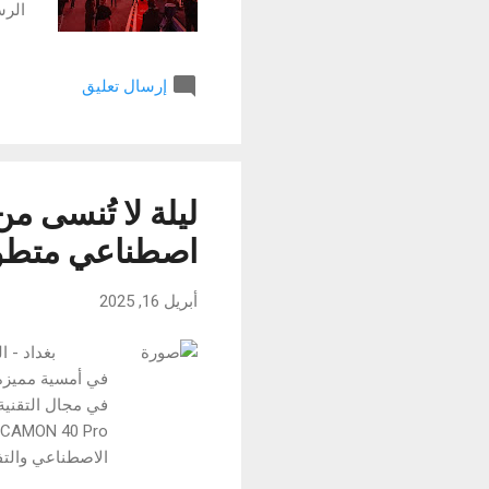
الرس
السي
الوز
إرسال تعليق
دول 
الفن
أناض
التر
اصطناعي متطور 
أبريل 16, 2025
في أمسية مميزة 
الاصطناعي والتف