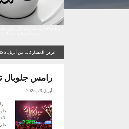
وكالة إخبارية طموحها أن تكون جس
وطننا العظيم. مقالات س
عرض المشاركات من أبريل, 2025
ا
ل
م
رامس جلوبال تح
ش
ا
أبريل 23, 2025
ر
ك
ا
جلوب
ت
الأح
على 