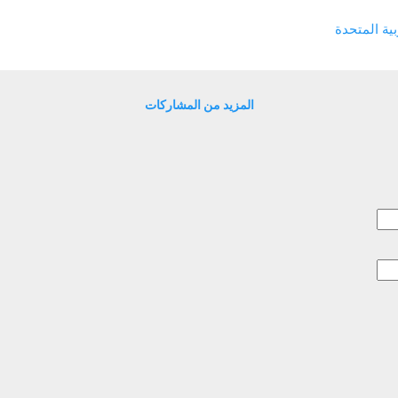
للمدفوعات في توحيد وتبسيط عمليات الدفع الرقمي على مستوى منطق
بية المتحدة
قيا، انسجاماً مع رؤيتها الهادفة إلى تطوير منظومة المدفوعات في المنط
مية في دولة الإمارات نمواً متسارعاً، إذ من ...
المزيد من المشاركات