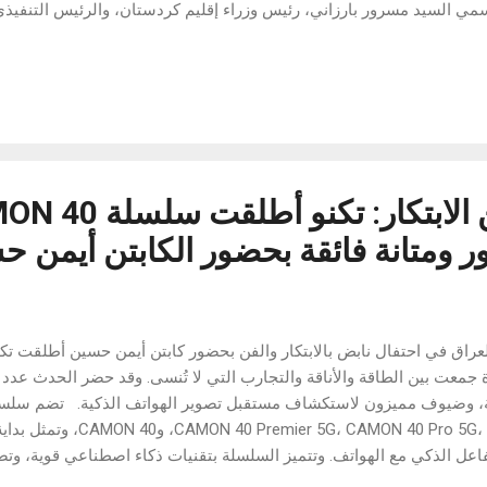
مي السيد مسرور بارزاني، رئيس وزراء إقليم كردستان، والرئيس التنفيذ
د فاروق بولبول، ورئيس مجلس الإدارة، السيد دوغان بولبول، بالإضافة إل
راء والمحافظين ورؤساء البلديات ورجال الأعمال الدوليين والمؤثرين، فض
العالم، ما أضفى على أربيل ليلتين لا تُنسى. قدمت الفنانة اللبنانية نانس
 الكردي، جوان حاجو، حفلتين غنائيتين خلال الليلة الاولى، بينما استعرضت
ولو أتيشي عروضها الراقصة الفريدة. كما استضاف الحدث سفير علامة با
كي بوراك أوزجيفيت، إلى جانب الفنان إيزيت يلديزهان وا...
ومتانة فائقة بحضور الكابتن أيمن ح
جمعت بين الطاقة والأناقة والتجارب التي لا تُنسى. وقد حضر الحدث عدد م
5G، CAMON 40 Pro 5G، CAMON 40 Pro
اعل الذكي مع الهواتف. وتتميز السلسلة بتقنيات ذكاء اصطناعي قوية، وتص
IP مختلفين، بالإضافة إلى ميزة الكاميرا الفريدة nap