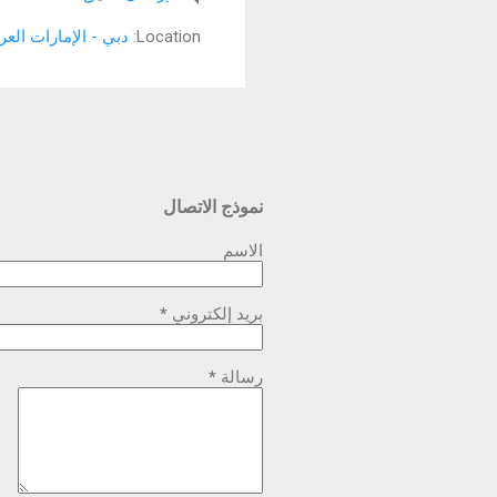
تاب 
Location:
دبي - الإمارات العر
إفري
الرق
نموذج الاتصال
الاسم
بريد إلكتروني
*
رسالة
*