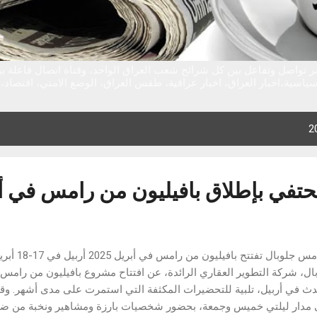
ر تواصل وتفاعل بين كل شرائح شعب العراق الواحد، وقناة اتصال فاعلة 
ياسية،اخبار العراق، اخبار عراقية، طقس العراق، الوضع الامني، اقتصاد، تق
تفي بإطلاق بافيليون من رامس في أ
ال، شركة التطوير العقاري الرائدة، عن افتتاح مشروع بافيليون من رامس، 
دث في أربيل، تلبية للتحضيرات المكثفة التي استمرت على مدى أشهر. وقد أ
مدار ليلتي خميس وجمعة، بحضور شخصيات بارزة ومشاهير ونخبة من 