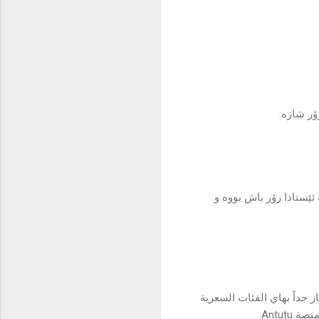
ەکی وێنەکانی زۆر باشن دیتێلی باشە ڕەنگەکانی زۆر باشن، زیرەکی دەستکردی realme لە ئێستادا زۆر باش بووە و
صراحة اثبت انه معالج ممتاز جداً بهاي الفئات السعرية