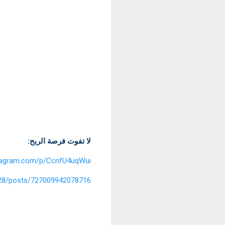
لا تفوت فرصة الربح:
stagram.com/p/CcnfU4uqWui
28/posts/727009942078716