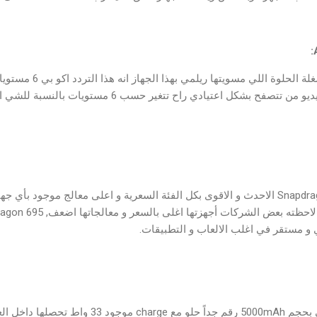
تردد شاشة الجهاز 120Hz ال
تشغيل التصفح من تشوف الفيديو من تتصفح بشكل اعتيادي راح 
هنا المعالج هو الـ Snapdragon 695 5G الاحدث و الاقوى بكل الفئة السعرية و اعلى معالج مو
البطارية الموجودة بالجهاز هي بحجم 5000mAh رقم جداً 