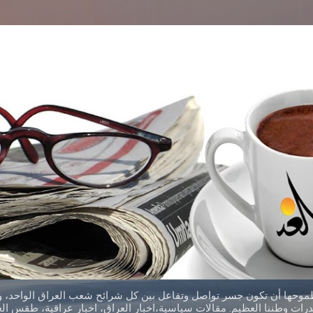
التخطي إلى المحتوى الرئيسي
طموحها أن تكون جسر تواصل وتفاعل بين كل شرائح شعب العراق الواحد، وق
ات وطننا العظيم. مقالات سياسية،اخبار العراق، اخبار عراقية، طقس العر