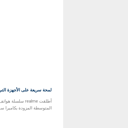
لمحة سريعة على الأجهزة التي أطلقتها realme في
المتوسطة المزودة بكاميرا سوني IMX766 والتي تعمل بخاصية التثبيت البصري لل