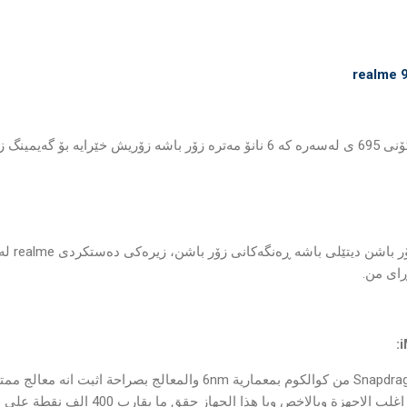
مینگ زۆر شازە.
کامێرای سەر
ای من.
الجهاز اجه بمعالج Snapdragon 695 5G من كوالكوم بمعمارية 6nm والمعالج ب
ة وبالاخص ويا هذا الجهاز حقق ما يقارب 400 الف نقطة على منصة Antutu.