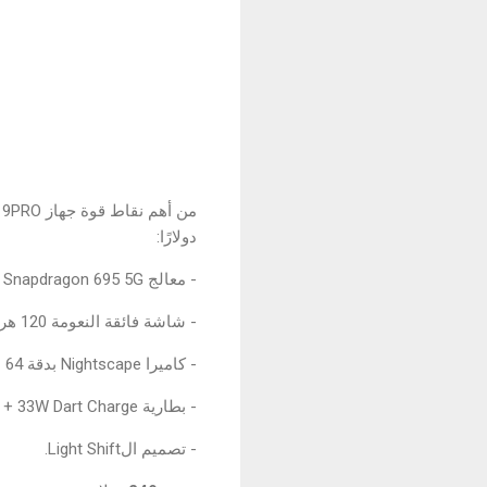
دولارًا:
- معالج Qualcomm Snapdragon 695 5G (الأول في فئته السعرية)
- شاشة فائقة النعومة 120 هرتز
- كاميرا Nightscape بدقة 64 ميجابكسل
- بطارية 5000mAh + 33W Dart Charge
- تصميم الLight Shift.