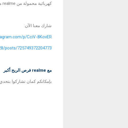
كهربائية محمولة من realme مع سماعة realme Buds Air 3 والمزيد من realmeiraq@
شارك معنا الآن:
stagram.com/p/CciV-8KovER
28/posts/725749372204773
مع realme فرص الربح أكبر
 CaptureRamadanSpark# لفرصة ربح علبة هدايا من realme🎁