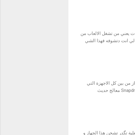
شغلة الحلوة اللي مسويتها ريلمي بهذا الجهاز انه هذا التردد اكو بي 6 مستويات يعني من تشغل الالعاب من
تتغير حسب 6 مستويات بالنسبة للشي الي انت دتشوفه فهذا الشي
جود بأي جهاز من بين كل الاجهزة التي
سعرها أقل من 250 دولار الي لاحظته بعض الشركات أجهزتها اغلى بالسعر و معالجاتها اضعف, Snapdragon 695 معالج حديث
حلو مع charge موجود 33 واط تحصلها داخل العلبة تگدر تشحن هذا الجهاز و