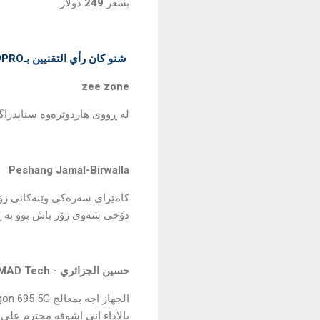
بسعر
249
دولار.
شنو كان رأي التقنيين بـrealme 9PRO
zee zone
لە ڕووی هاردوێرەوە سناپدراگۆنی 695 ی لەسەرە کە 6 نانۆ مەترە زۆر باشە زۆریش خێرایە بۆ گەی
Peshang Jamal-Birwalla
دۆخی شەوی زۆر باش بوو بە ڕ
حسين الجزائري - iMAD Tech:
بالاداء اني اشوفه محترم على اغلب الاجهز