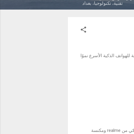
تقنية، تكنولوجيا، بغداد
 حلول شهر رمضان قامت شركة realme Iraq العلامة التجارية للهواتف الذكية الأسرع نموًا
تحقق من أكبر التخفيضات لهذا العام، وكن الفائز الأكبر مع realme خلال شهر رمضان لفرصة ربح تلفاز ذكي من realme ومكنسة