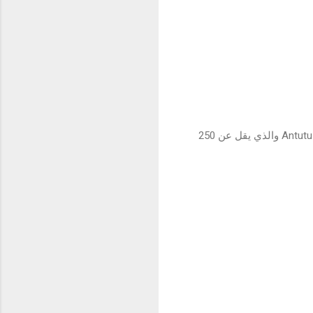
من أهم نقاط قوة جهاز realme 9PRO الهاتف الذكي الوحيد الحاصل على 400 ألف نقطة من قبل Antutu Score والذي يقل عن 250