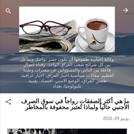
التخطي إلى المحتوى الرئيسي
وكالة إخبارية طموحها أن تكون جسر تواصل وتفاعل
بين كل شرائح شعب العراق الواحد، وقناة اتصال
فاعلة بين الناس والمسؤولين عن مقدرات وطننا
العظيم. مقالات سياسية،اخبار العراق، اخبار عراقية،
طقس العراق، الوضع الامني، اقتصاد، تقنية،
تكنولوجيا، بغداد
ما هي أكثر الصفقات رواجاً في سوق الصرف
الأجنبي حالياً ولماذا تُعتبر محفوفة بالمخاطر
يونيو 09, 2026