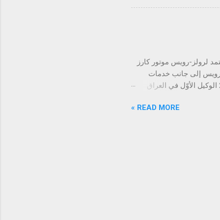
 والمصمّمة خصيصاً لتناسب
ان مبيعات وخدمات ما بعد
إلى تقديم تجربة مازدا
لبصرة. ولا تقتصر مهمتنا
يين في مختلف أنحا...
لمعتمد لرولز-رويس موتور كارز
-رويس إلى جانب خدمات
الوكيل المُعتمد ضمن منشأة مؤقّتة، تمهيداً لافتتاح صالة عرض جديدة في العام 2026 الوكيل الأوّل في العراق
منتجات الفاخرة العراقية تشهد تطوراً ملحوظاً
READ MORE »
شرق الأوسط وأفريقيا عن
مقرّر أن تفتتح صالة العرض
. وسينسجم تصميم الصالة مع هوية
سط مساحة عصرية وحديثة
ّر فيها مجموعة من طرازات
لتي ...