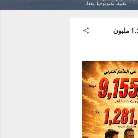
تقنية، تكنولوجيا، بغداد
"سفن دوجز" يواصل أداءه القياسي بإيرادات تتجاوز 9.1 مليون دولار و1.28 مليون