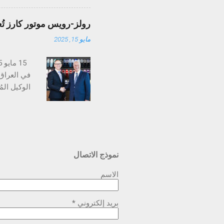
بدقّتها ال
أجواء واحت
رولز-رويس موتور كارز تُع
البيع وقطع
مايو 15, 2025
المتكاملة 
على تقديم 
في العراق
ويُرتقب أن
اختيار شرك
رولز-رويس 
نموذج الاتصال
مزوّدة بأح
رولز-رويس،
الاسم
بريد إلكتروني
*