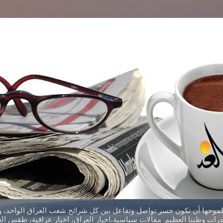
التخطي إلى المحتوى الرئيسي
طموحها أن تكون جسر تواصل وتفاعل بين كل شرائح شعب العراق الواحد، وق
ات وطننا العظيم. مقالات سياسية،اخبار العراق، اخبار عراقية، طقس العر