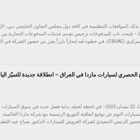
أبريل 2025 – مُنحت تاب للمدفوعات ترخيص تقديم خدمات المدفوعات التجارية م
المتحدة المركزي (CBUAE)، في خطوة تُعد إنجازاً بارزاً يعزز من حضور الشركة
ب للمدفوعات جميع الموافقات التنظيمية والتراخيص المطلوبة في دول مجل
 هذا القطاع الحيوي. ومع استكمال التراخيص في كلٍّ من السعودية، الكو
 تواصل تاب للمدفوعات ترسيخ مكانتها كأحد أكثر مزوّدي خدمات الدفع ترخيصا
الحصري لسيارات مازدا في العراق – انطلاقة جديدة للتميّز الي
من الشركات العاملة في دول الخليج. كما يؤكّد هذا الإنجاز دور تاب للم
دفع الرقمي على مستوى منطقة الشرق الأوسط وشمال إفريقيا، انسجاماً مع
دفوعات في المنطقة. يشهد قطاع المدفوعات الرقمية في دولة الإمارات نموا
هيروشيما، 22 نيسان 2025– في لحظة تُجسّد بداية فصل جديد في سوق الس
يارات اليوم عن توقيع اتفاقية التوزيع الرسمية مع شركة مازدا العالمية،
 بحضور الرئيس التنفيذي لشركة العروش للسيارات الدكتور صباح عبد اللطي
لمدير العام للمبيعات والتسويق العالمي لشركة مازدا. وبموجب هذه الش
لموزّع الحصري لسيارات مازدا في العراق، لتقدّم للسوق العراقي سيارات 