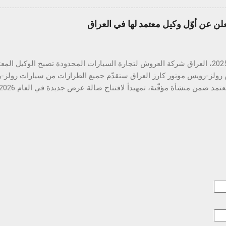
هندسية وأدائها العالي وتصميمها الأنيق الذي يجمع بين الحداثة والاعتمادية،
ياجات الشرق الأوسط. تبدأ المرحلة الأولى بإطلاق مركزين متكاملين يشمل
لن عن أوّل وكيل معتمد لها في العراق
 الغيار في بغداد والسليمانية، كخطوة أولى ضمن خطة توسّع طموحة تهدف 
في مختلف أنحاء العراق، وتشمل لاحقاً افتتاح مركزين إضافيين في أربيل وا
السيارات الجديدة فحسب، بل تشمل أيضاً خدمة مالكي سيارات مازدا الحال
15 مايو 2025، العراق شركة العروش لتجارة السيارات المحدودة تصبح الوكيل ا
 رولز-رويس موتور كارز العراق ستقدّم جميع الطرازات من سيارات رولز
لرولز-رويس منذ تأسيس العلامة التجارية قبل 120 عاماً سوق ال
 تُظهر نمواً مستداماً في الفترة المقبلة أعلنت رولز-رويس موتور كارز ال
ة العروش لتجارة السيارات المحدودة وكيلاً رسمياًَ لها في العراق. ومن ال
الخاصة بها في مطلع العام 2026 تحت اسم رولز-رويس موتور كارز العراق
البصرية الجديدة، فتُتيح لعملائها فرصة اختبار جوهر العلامة التجارية و
دث التقنيات الرقمية. سيتمكّن العملاء قريباً من زيارة منشأة مؤقتة تتوف
 إلى جانب تشكيلة من الأكسسوارات الفاخرة، مع الاستفادة من الخدمات ا