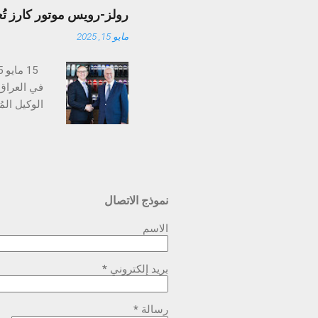
أجواء واحت
رولز-رويس موتور كارز تُع
البيع وقطع
مايو 15, 2025
المتكاملة 
على تقديم 
في العراق
ويُرتقب أن
اختيار شرك
رولز-رويس 
نموذج الاتصال
مزوّدة بأح
رولز-رويس،
الاسم
بريد إلكتروني
*
رسالة
*