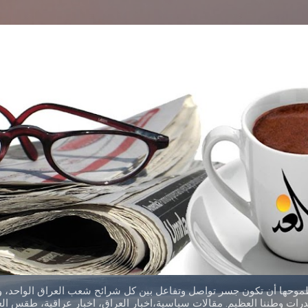
التخطي إلى المحتوى الرئيسي
طموحها أن تكون جسر تواصل وتفاعل بين كل شرائح شعب العراق الواحد، وق
ات وطننا العظيم. مقالات سياسية،اخبار العراق، اخبار عراقية، طقس العر