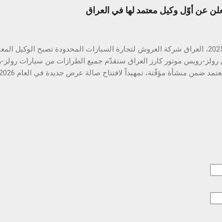
ياجات الشرق الأوسط. تبدأ المرحلة الأولى بإطلاق مركزين متكاملين يشمل
لن عن أوّل وكيل معتمد لها في العراق
 الغيار في بغداد والسليمانية، كخطوة أولى ضمن خطة توسّع طموحة تهدف 
في مختلف أنحاء العراق، وتشمل لاحقاً افتتاح مركزين إضافيين في أربيل وا
السيارات الجديدة فحسب، بل تشمل أيضاً خدمة مالكي سيارات مازدا الحال
15 مايو 2025، العراق شركة العروش لتجارة السيارات المحدودة تصبح الوكيل ا
 رولز-رويس موتور كارز العراق ستقدّم جميع الطرازات من سيارات رولز
لرولز-رويس منذ تأسيس العلامة التجارية قبل 120 عاماً سوق ال
 تُظهر نمواً مستداماً في الفترة المقبلة أعلنت رولز-رويس موتور كارز ال
ة العروش لتجارة السيارات المحدودة وكيلاً رسمياًَ لها في العراق. ومن ال
الخاصة بها في مطلع العام 2026 تحت اسم رولز-رويس موتور كارز العراق
البصرية الجديدة، فتُتيح لعملائها فرصة اختبار جوهر العلامة التجارية و
دث التقنيات الرقمية. سيتمكّن العملاء قريباً من زيارة منشأة مؤقتة تتوف
 إلى جانب تشكيلة من الأكسسوارات الفاخرة، مع الاستفادة من الخدمات ا