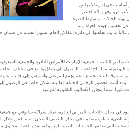
ر أساسية في إدارة الأمراض
لأعراض، وفهم الأعباء غير
ون بهذه الحالات، وتسليط الضوء
في تحسين جودة الحياة. ومن
 غالباً ما يتم تجاهلها إلى دائرة النقاش العام، تسهم الحملة في ضما
جتماعي التابعة لـ
جمعية الإمارات للأمراض النادرة والجمعية السعودية ل
رة التوعوية، مما أتاح للحملة الوصول إلى نطاق واسع في مختلف أنحاء م
غير مسبوقة لبناء مجتمع داعم يجمع المرضى وأسرهم، إلى جانب تبسيط 
وقد أثبت الحضور الرقمي للحملة فعاليته بشكل خاص في الوصول إل
أثيراً ممتداً يتجاوز الأساليب التقليدية للتوعية.
 عقود في مجال علاجات الأمراض النادرة، تمثل شراكة سانوفي مع
جمعية 
ثة الطبية
خطوة متقدمة في مجال التثقيف الصحي العام. فمن خلال الجم
المحلية التي تقدمها الجمعيات الطبية المرموقة، تقدم الحملة محتوى ملا