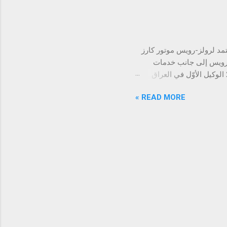
ان مبيعات وخدمات ما بعد
إلى تقديم تجربة مازدا
لبصرة. ولا تقتصر مهمتنا
يين في مختلف أنحا...
لمعتمد لرولز-رويس موتور كارز
-رويس إلى جانب خدمات
الوكيل المُعتمد ضمن منشأة مؤقّتة، تمهيداً لافتتاح صالة عرض جديدة في العام 2026 الوكيل الأوّل في العراق
منتجات الفاخرة العراقية تشهد تطوراً ملحوظاً
READ MORE »
شرق الأوسط وأفريقيا عن
مقرّر أن تفتتح صالة العرض
. وسينسجم تصميم الصالة مع هوية
سط مساحة عصرية وحديثة
ّر فيها مجموعة من طرازات
لتي ...