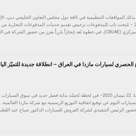
أبريل 2025 – مُنحت تاب للمدفوعات ترخيص تقديم خدمات المدفوعات التجارية م
المتحدة المركزي (CBUAE)، في خطوة تُعد إنجازاً بارزاً يعزز من حضور الشركة
ب للمدفوعات جميع الموافقات التنظيمية والتراخيص المطلوبة في دول مجل
 هذا القطاع الحيوي. ومع استكمال التراخيص في كلٍّ من السعودية، الكو
 تواصل تاب للمدفوعات ترسيخ مكانتها كأحد أكثر مزوّدي خدمات الدفع ترخيصا
الحصري لسيارات مازدا في العراق – انطلاقة جديدة للتميّز الي
من الشركات العاملة في دول الخليج. كما يؤكّد هذا الإنجاز دور تاب للم
دفع الرقمي على مستوى منطقة الشرق الأوسط وشمال إفريقيا، انسجاماً مع
دفوعات في المنطقة. يشهد قطاع المدفوعات الرقمية في دولة الإمارات نموا
هيروشيما، 22 نيسان 2025– في لحظة تُجسّد بداية فصل جديد في سوق الس
يارات اليوم عن توقيع اتفاقية التوزيع الرسمية مع شركة مازدا العالمية،
 بحضور الرئيس التنفيذي لشركة العروش للسيارات الدكتور صباح عبد اللطي
لمدير العام للمبيعات والتسويق العالمي لشركة مازدا. وبموجب هذه الش
لموزّع الحصري لسيارات مازدا في العراق، لتقدّم للسوق العراقي سيارات 
هندسية وأدائها العالي وتصميمها الأنيق الذي يجمع بين الحداثة والاعتمادية،