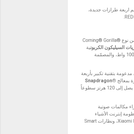
ً عن إطلاق سلسلة REDMI Note 15 والتي تضم اربعة طرازات جديدة،
، وذلك من خلال دمج هياكل معزّزة والزجاج من نوع Corning® Gorilla®
يات السيليكون الكربون
ية
عالية السعة تصل إلى 6,580 مللي أمبير/ساعة، مع دعم تقنية الشحن السريع HyperCharge بقدرة 100 واط، والمصمّمة
لتي تكون مدعومة بتقنية تكبير بأربعة
Snapdragon®
، مدعوماً بتقنية التبريد Xiaomi IceLoop، في حين توفّر شاشات AMOLED بمعدل تحديث يصل إلى 120 هرتز سطوعاً
جراء مكالمات صوتية
مة إنترنت الأشياء
المدعومة بالذكاء الاصطناعي (AIoT) عبر إطلاق REDMI Buds 8 Lite، وسلسلة Xiaomi Electric Scooter 6، ونظارات Smart