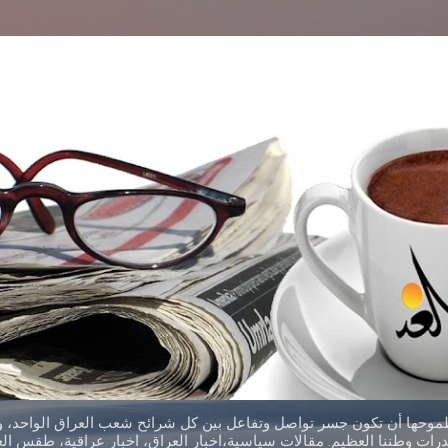
التخطي إلى المحتوى الرئيسي
طموحها أن تكون جسر تواصل وتفاعل بين كل شرائح شعب العراق الواحد، وق
ات وطننا العظيم. مقالات سياسية،اخبار العراق، اخبار عراقية، طقس العر