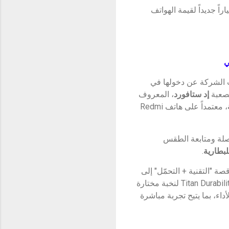
م معياراً جديداً لقيمة الهواتف
ي
ما تصفه بـ "المتانة بمستوى الألماس" لسلسلة Redmi Note 15، أعلنت الشركة عن دخولها في
لصعبة
إد ستافورد
، المعروف
، معتمداً على هاتف Redmi
وصلة ومتابعة الطقس
لبطارية
.​
 "التقنية + التحمّل" إلى
جمهور واسع في دولة الإمارات. كما ستُقدَّم مجموعة محدودة من صناديق الهدايا المشتركة بعلامة Titan Durability لنخبة مختارة
اء، بما يتيح تجربة مباشرة