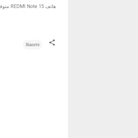
هاتف REDMI Note 15 متوفر بذاكرةGB 8 256GB + بسعر 282,000 دينار عراقي
Xiaomi
ت
ع
ل
ي
ق
ا
ت