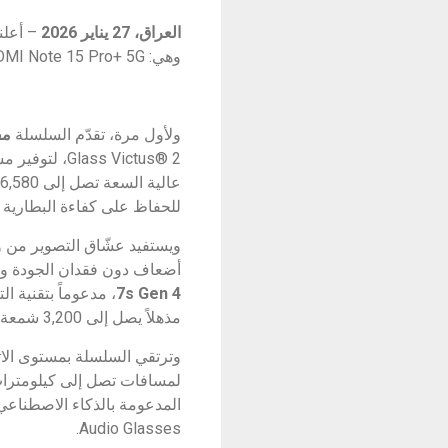
العراق، 27 يناير 2026
وهي: REDMI Note 15 Pro+ 5G، وREDMI Note 15 Pro 5G، وREDMI Note 15 Pro،وREDMI Note 15.​
ولأول مرة، تقدّم السلسلة
مف
Glass Victus® 2، لتوفير مستوى فائق من مقاومة السقوط والضغط. كما تتميّز طرازات Pro
للحفاظ على كفاءة البطارية
ويستفيد عشّاق التصوير من 
أضعاف دون فقدان الجودة وتقنيات التحرير الذكية mi HyperAI
7s Gen 4
مذهلاً يصل إلى 3,200 شمعة شريطية.​
وترتقي السلسلة بمستوى الا
لمسافات تصل إلى كيلومترات
Audio Glasses.​