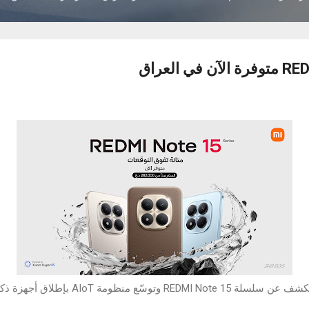
REDMI No وتوسّع منظومة AIoT بإطلاق أجهزة ذكية جديدة​