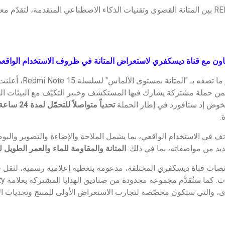
وتجمع سلسلة REDMI Note 15 بين المتانة القصوى وتقنيات الذكاء الاصطناعي المتقدمة، لتقدّ
اون مع قناة ديسكفري لاستعراض المتانة في ظروف الاستخدام الواقع
حتى تتمكن شاومي من إبراز 
 حملة مشتركة يشارك فيها المستكشف وخبير التكيّف مع البيئات ا
ويخوض إد ستافورد في إطار الحملة
تحدياً متواصلاً للتحمّل لمدة 24 ساعة
ف في الاستخدام الواقعي، بما يشمل الملاحة والإضاءة والتصوير والب
عديد من مواصفاته، بما في ذلك:
المتانة والمقاومة للماء والعمر الطويل ل
نصات قناة ديسكفري المختلفة، مدعومة بتغطية إعلامية رسمية، لنقل قصة
ى، والتي ستكون مخصّصة لتجارب الاستعراض الأولى للمنتج وتحديات الأد