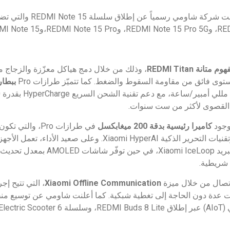
– أعلنت شركة شاومي رسميا
هوم متانة
REDMI Titan
ببطار
 القصوى لأكثر من ست سنوات.​
وجود
كاميرا رئيسية بدقة 200 ميغابكسل
في طرازات Pro، وا
Xiao. وعلى صعيد الأداء، تعمل الأجهزة بمعالج
تصال من خلال ميزة
Xiaomi Offline Communication
، التي تتيح إ
 عدة دون الحاجة إلى تغطية شبكية. كما أعلنت شاومي عن توسيع منظو