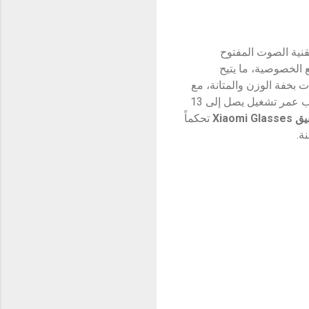
تقنية الصوت المفتوح
 الخصوصية، ما يتيح
 بخفة الوزن والمتانة، مع
مقاومة لرذاذ الماء والغبار بمعيار IP54، وحماية من الأشعة فوق البنفسجية والضوء الأزرق، إلى جانب عمر تشغيل يصل إلى 13
يق
Xiaomi Glasses
تحكماً
.​