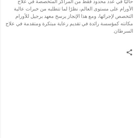
حاليًا في عدد محدود فقط من المراكز المتخصصة في علاج
الأورام على مستوى العالم، نظرًا لما تتطلبه من خبرات عالية
التخصص لإجرائها، ومع هذا الإنجاز يرسخ معهد برجيل للأورام
مكانته كمؤسسة رائدة في تقديم رعاية مبتكرة ومتقدمة في علاج
السرطان.
ت
ع
ل
ي
ق
ا
ت