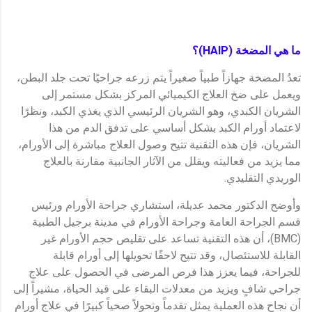
ما هي المضخة
(HAIP)
؟
تعدُ المضخة جهازاً طبياً صغيراً يتم زرعه جراحيًا تحت جلد البطن،
ويعمل على ضخ العلاج الكيميائي المركز بشكل مستمر إلى
الشريان الكبدي، وهو الشريان الرئيسي الذي يغذي الكبد، ونظرًا
لاعتماد أورام الكبد بشكل أساسي على تدفق الدم من هذا
الشريان، فإن هذه التقنية تتيح وصول العلاج مباشرة إلى الأورام،
مما يزيد من فعاليته ويقلل من الآثار الجانبية مقارنة بالعلاج
الوريدي التقليدي.
وأوضح الدكتور محمد عديلة، استشاري جراحة الأورام ورئيس
قسم الجراحة العامة وجراحة الأورام في مدينة برجيل الطبية
(BMC)، أن هذه التقنية تساعد على تقليص حجم الأورام غير
القابلة للاستئصال، وقد تتيح لاحقًا تحويلها إلى أورام قابلة
للجراحة، فيما يعزز هذا فرص المرضى في الحصول على علاج
جراحي شافٍ ويزيد من معدلات البقاء على قيد الحياة، مشيراً إلى
أن نجاح هذه العملية يمثل تقدماً وتحولاً صحياً كبيرًا في علاج أورام