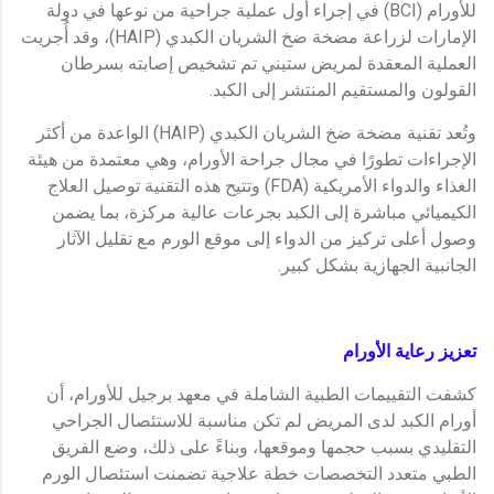
للأورام (BCI) في إجراء أول عملية جراحية من نوعها في دولة
الإمارات لزراعة مضخة ضخ الشريان الكبدي (HAIP)، وقد أُجريت
العملية المعقدة لمريض ستيني تم تشخيص إصابته بسرطان
القولون والمستقيم المنتشر إلى الكبد.
وتُعد تقنية مضخة ضخ الشريان الكبدي (HAIP) الواعدة من أكثر
الإجراءات تطورًا في مجال جراحة الأورام، وهي معتمدة من هيئة
الغذاء والدواء الأمريكية (FDA) وتتيح هذه التقنية توصيل العلاج
الكيميائي مباشرة إلى الكبد بجرعات عالية مركزة، بما يضمن
وصول أعلى تركيز من الدواء إلى موقع الورم مع تقليل الآثار
الجانبية الجهازية بشكل كبير.
تعزيز رعاية الأورام
كشفت التقييمات الطبية الشاملة في معهد برجيل للأورام، أن
أورام الكبد لدى المريض لم تكن مناسبة للاستئصال الجراحي
التقليدي بسبب حجمها وموقعها، وبناءً على ذلك، وضع الفريق
الطبي متعدد التخصصات خطة علاجية تضمنت استئصال الورم