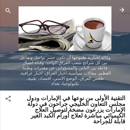
التخطي إلى المحتوى الرئيسي
وكالة إخبارية طموحها أن تكون جسر تواصل وتفاعل
بين كل شرائح شعب العراق الواحد، وقناة اتصال
فاعلة بين الناس والمسؤولين عن مقدرات وطننا
العظيم. مقالات سياسية،اخبار العراق، اخبار عراقية،
طقس العراق، الوضع الامني، اقتصاد، تقنية،
تكنولوجيا، بغداد
التقنية الأولى من نوعها في الإمارات ودول
مجلس التعاون الخليجي جراحون في دولة
الإمارات يزرعون مضخة لتوصيل العلاج
الكيميائي مباشرة لعلاج أورام الكبد الغير
قابلة للجراحة