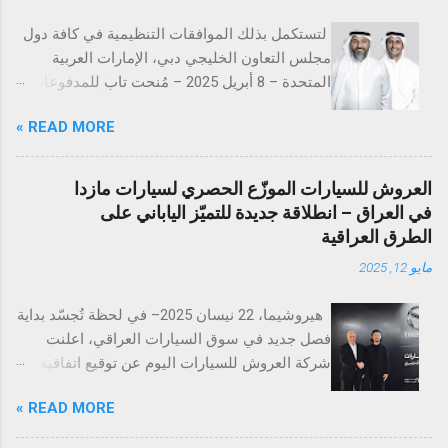
لتستكمل بذلك الموافقات التنظيمية في كافة دول
مجلس التعاون الخليجي دبي، الإمارات العربية
المتحدة – 8 أبريل 2025 – مُنحت تاب للمدفوعات
ترخيص تقديم خدمات المدفوعات التجارية من
READ MORE »
مصرف الإمارات العربية المتحدة المركزي
(CBUAE)، في خطوة تُعد إنجازاً بارزاً يعزز من حضور
الشركة في السوق الإماراتية. وبذلك، تستكمل تاب
العروش للسيارات الموزّع الحصري لسيارات مازدا
للمدفوعات جميع الموافقات التنظيمية والتراخيص
في العراق – انطلاقة جديدة للتميّز الياباني على
المطلوبة في دول مجلس التعاون الخليجي. تُعد
الطرق العراقية
الإمارات العربية المتحدة السوق الأكبر إقليمياً في
مايو 12, 2025
مجال التقنية المالية والمدفوعات، إذ تحتضن 184
شركة متخصصة في هذا القطاع الحيوي. ومع
هيروشيما، 22 نيسان 2025– في لحظة تُجسّد بداية
استكمال التراخيص في كلٍّ من السعودية، الكويت،
فصل جديد في سوق السيارات العراقي، اعلنت
قطر، البحرين، عُمان، والإمارات، تواصل تاب
شركة العروش للسيارات اليوم عن توقيع اتفاقية
للمدفوعات ترسيخ مكانتها كأحد أكثر مزوّدي
التوزيع الرسمية مع شركة مازدا العالمية، وذلك في
خدمات الدفع ترخيصاً والتزاماً بالامتثال التنظيمي
READ MORE »
مدينة هيروشيما اليابانية، بحضور الرئيس التنفيذي
ضمن الشركات العاملة في دول الخليج. كما يؤكّد
لشركة العروش للسيارات الدكتور صباح عبد
هذا الإنجاز دور تاب للمدفوعات في توحيد وتبسيط