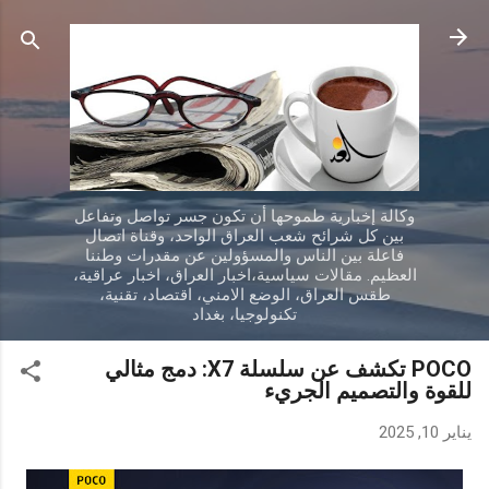
التخطي إلى المحتوى الرئيسي
وكالة إخبارية طموحها أن تكون جسر تواصل وتفاعل
بين كل شرائح شعب العراق الواحد، وقناة اتصال
فاعلة بين الناس والمسؤولين عن مقدرات وطننا
العظيم. مقالات سياسية،اخبار العراق، اخبار عراقية،
طقس العراق، الوضع الامني، اقتصاد، تقنية،
تكنولوجيا، بغداد
POCO تكشف عن سلسلة X7: دمج مثالي
للقوة والتصميم الجريء
يناير 10, 2025