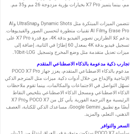
مم، بينما يتميز X7 Pro بخيارات بؤرية مزدوجة 26 مم و35 مم
.
تتضمن الميزات المبتكرة مثل Dynamic Shots وUltraSnap وAI
Erase Pro وAI Film تقنيات متطورة لتحسين الصور والفيديوهات.
يدعم كلا الطرازين تصوير الفيديو بدقة 4K، مع قدرة X7 Pro على
تسجيل فيديو بدقة 4K بمعدل 60 إطارًا في الثانية، إضافة إلى
ميزات تعديل متقدمة مثل وضع المخرج وتسجيل 10bit-LOG
.
تجارب ذكية مدعومة بالذكاء الاصطناعي المتقدم
مدعوم بالذكاء الاصطناعي المتقدم، يعزز جهاز POCO X7 Pro
الإنتاجية والإبداع من خلال أدوات ذكية. ميزات مثل المترجم الذكي
تسهّل التواصل في الاجتماعات والمكالمات، بينما تقوم ملاحظات
الذكاء الاصطناعي ومسجل الذكاء الاصطناعي بتلخيص النقاط
الرئيسية مع الترجمة الفورية. يأتي كل من POCO X7 وX7 Pro
أيضًا مع تطبيق Google Gemini، مساعدك الذكي للكتابة، العصف
الذهني، التعلم، والمزيد
.
السعر والتوافر
سلسلة POCO X7 ستكون متوفرة في العراق ابتداءً من 11يناير.