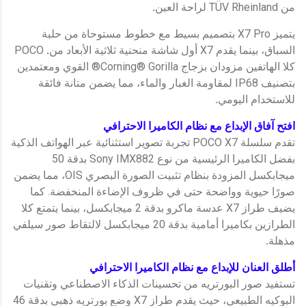
من TÜV Rheinland لراحة العين
.
يتميز X7 Pro بتصميم بسيط مع خطوط مستوحاة من حلبة
السباق، بينما يقدم X7 أول شاشة منحنية ثلاثية الأبعاد من
.
POCO
كلا الهاتفين مزودان بزجاج Corning® Gorilla® القوي ومعتمدين
بتصنيف IP68 لمقاومة الغبار والماء، مما يضمن متانة فائقة
للاستخدام اليومي
.
افتح آفاق الإبداع مع نظام الكاميرا الاحترافي
تقدم سلسلة POCO X7 تجربة تصوير استثنائية عبر الهواتف الذكية
بفضل الكاميرا الرئيسية من نوع Sony IMX882 بدقة 50
ميجابكسل المزودة بنظام تثبيت الصورة البصري OIS، مما يضمن
صورًا حيوية وواضحة حتى في ظروف الإضاءة المنخفضة. كما
يضيف طراز X7 عدسة ماكرو بدقة 2 ميجابكسل، بينما يتمتع كلا
الطرازين بكاميرا أمامية بدقة 20 ميجابكسل لالتقاط صور سيلفي
مذهلة
.
أطلق العنان للإبداع مع نظام الكاميرا الاحترافي
تستفيد صور البورتريه من تحسينات الذكاء الاصطناعي وتقنيات
البوكيه الطبيعي، حيث يقدم طراز X7 وضع بورتريه ذهبي بدقة 46