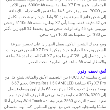
المتطلبين. يتميز X7 Pro ببطارية بسعة 6000mAh، وهي الأكبر
من POCO، مما يوفر حتى 14.5 ساعة من الاستخدام، بالإضافة
إلى شحن فائق السرعة بقدرة 90 واط، حيث يتم شحنه بالكامل
في 42 دقيقة فقط. بينما يأتي X7 ببطارية بسعة 5110mAh وشحن
توربيني بقوة 45 واط لوقت شحن سريع. يحتفظ كلا الجهازين بأكثر
من 80% من سعتهما بعد 1600 دورة شحن.
ومع محرك الشحن الذكي، يعمل الجهازان على تحسين سرعة
الشحن ودرجة الحرارة. حيث يمكن لـ X7 Pro الشحن في درجات
حرارة تصل إلى -25°C، بينما يدعم X7 المكالمات لمدة 24 ساعة
والانتظار لمدة 66 ساعة في الظروف تحت الصفر.
أنيق، نحيف، وقوي
تمزج سلسلة POCO X7 بين التصميم الأنيق والمتانة. يتمتع كل من
X7 Pro وX7 بشاشة CrystalRes 1.5K AMOLED بحجم 6.67
بوصة ومعدل تحديث 120 هرتز، مع 68 مليار لون وسطوع يصل
إلى 3200 و3000 نت لوضوح مثالي في الظروف الخارجية. مع
تقنية المسح الترددي 2560 هرتز وشاشة Wet Touch، يوفران أداءً
سلسًا واستجابة فورية حتى مع اليدين المبللتين. كما أنهما معتمدان