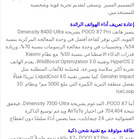
التصميم المميز ونسعى لتقديم تجربة قوية وشخصية
للمستخدمين
.
إعادة تعريف أداء الهواتف الرائدة
يتميز هاتف POCO X7 Pro بشريحة Dimensity 8400-Ultra
القوية، التي توفر كفاءة أفضل في وحدة المعالجة المركزية بنسبة
54%، وتحسينات في وحدة معالجة الرسومات بنسبة 70%، وزيادة
قدرات الذكاء الاصطناعي بنسبة 50%. مع نظام Xiaomi
HyperOS 2 وتقنية WildBoost Optimization 3.0، يقدم الهاتف
تجربة أكثر سلاسة وسرعة، مُحسّنة للألعاب المتطلبة مثل
Genshin Impact. كما تضمن تقنية LiquidCool 4.0 تبريدًا فعالًا
بفضل منطقة التبريد الكبيرة التي تبلغ 5000 مم² ونظام .3D
IceLoop
أما POCO X7، المدعوم بشريحة Dimensity 7300-Ultra، فيحقق
نتيجة 704,404 في اختبار AnTuTu ويدعم توسيع الذاكرة
العشوائية حتى 24 جيجابايت، مما يضمن أداءً سلسًا دون انقطاع.
طاقة موثوقة مع تقنية شحن ذكية
يقدم كل من POCO X7 Pro وX7 طاقة تدوم طويلاً للمستخدمين