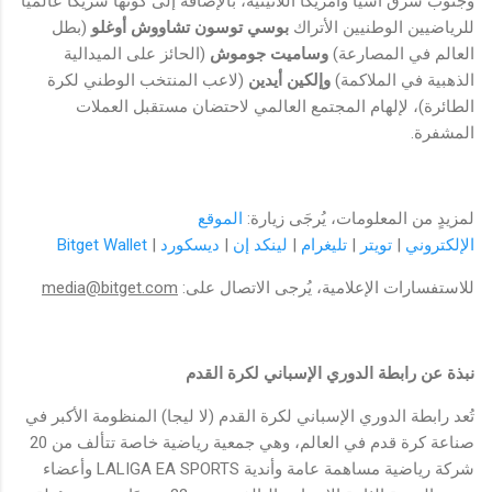
وجنوب شرق آسيا وأمريكا اللاتينية، بالإضافة إلى كونها شريكًا عالميًا
للرياضيين الوطنيين الأتراك
بوسي توسون تشاووش أوغلو
(بطل
العالم في المصارعة)
وساميت جوموش
(الحائز على الميدالية
الذهبية في الملاكمة)
وإلكين أيدين
(لاعب المنتخب الوطني لكرة
الطائرة)، لإلهام المجتمع العالمي لاحتضان مستقبل العملات
المشفرة.
لمزيدٍ من المعلومات، يُرجَى زيارة:‏
الموقع
الإلكتروني
|
تويتر
|
تليغرام
|
لينكد إن
|
ديسكورد
|
Bitget Wallet
للاستفسارات الإعلامية، يُرجى الاتصال على:
media@bitget.com
نبذة عن رابطة الدوري الإسباني لكرة القدم
تُعد رابطة الدوري الإسباني لكرة القدم (لا ليجا) المنظومة الأكبر في
صناعة كرة قدم في العالم، وهي جمعية رياضية خاصة تتألف من 20
شركة رياضية مساهمة عامة وأندية LALIGA EA SPORTS وأعضاء