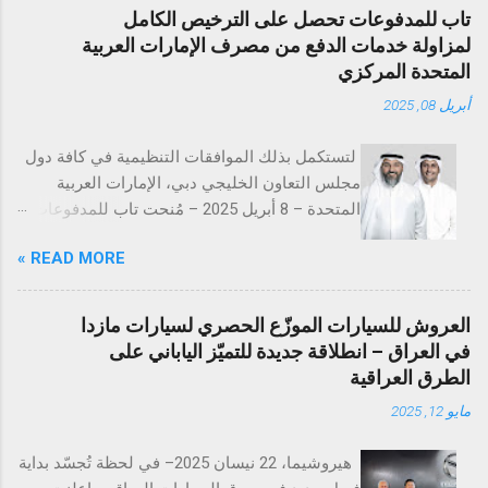
تاب للمدفوعات تحصل على الترخيص الكامل
لمزاولة خدمات الدفع من مصرف الإمارات العربية
المتحدة المركزي
أبريل 08, 2025
لتستكمل بذلك الموافقات التنظيمية في كافة دول
مجلس التعاون الخليجي دبي، الإمارات العربية
المتحدة – 8 أبريل 2025 – مُنحت تاب للمدفوعات
ترخيص تقديم خدمات المدفوعات التجارية من
READ MORE »
مصرف الإمارات العربية المتحدة المركزي
(CBUAE)، في خطوة تُعد إنجازاً بارزاً يعزز من حضور
الشركة في السوق الإماراتية. وبذلك، تستكمل تاب
العروش للسيارات الموزّع الحصري لسيارات مازدا
للمدفوعات جميع الموافقات التنظيمية والتراخيص
في العراق – انطلاقة جديدة للتميّز الياباني على
المطلوبة في دول مجلس التعاون الخليجي. تُعد
الطرق العراقية
الإمارات العربية المتحدة السوق الأكبر إقليمياً في
مايو 12, 2025
مجال التقنية المالية والمدفوعات، إذ تحتضن 184
شركة متخصصة في هذا القطاع الحيوي. ومع
هيروشيما، 22 نيسان 2025– في لحظة تُجسّد بداية
استكمال التراخيص في كلٍّ من السعودية، الكويت،