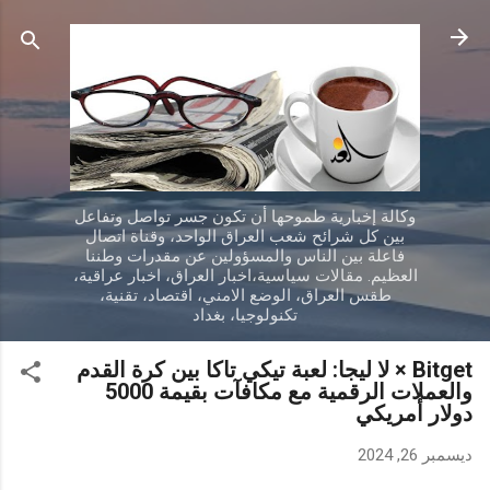
التخطي إلى المحتوى الرئيسي
وكالة إخبارية طموحها أن تكون جسر تواصل وتفاعل
بين كل شرائح شعب العراق الواحد، وقناة اتصال
فاعلة بين الناس والمسؤولين عن مقدرات وطننا
العظيم. مقالات سياسية،اخبار العراق، اخبار عراقية،
طقس العراق، الوضع الامني، اقتصاد، تقنية،
تكنولوجيا، بغداد
Bitget × لا ليجا: لعبة تيكي تاكا بين كرة القدم
والعملات الرقمية مع مكافآت بقيمة 5000
دولار أمريكي
ديسمبر 26, 2024