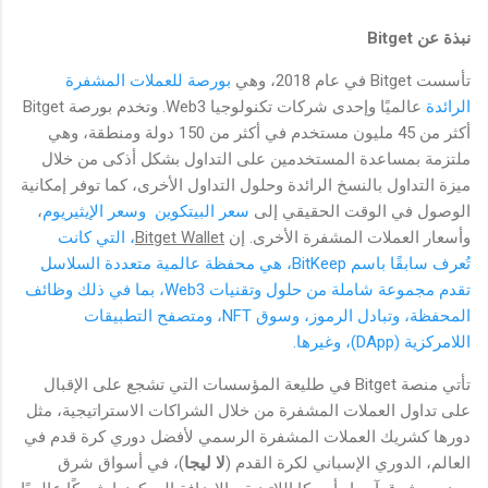
نبذة عن
Bitget
تأسست Bitget في عام 2018، وهي
بورصة للعملات المشفرة
الرائدة
عالميًا وإحدى شركات تكنولوجيا Web3. وتخدم بورصة Bitget
أكثر من 45 مليون مستخدم في أكثر من 150 دولة ومنطقة، وهي
ملتزمة بمساعدة المستخدمين على التداول بشكل أذكى من خلال
ميزة التداول بالنسخ الرائدة وحلول التداول الأخرى، كما توفر إمكانية
الوصول في الوقت الحقيقي إلى
سعر البيتكوين
وسعر الإيثيريوم
،
وأسعار العملات المشفرة الأخرى. إن
Bitget Wallet
، التي كانت
تُعرف سابقًا باسم BitKeep
، هي محفظة عالمية متعددة السلاسل
تقدم مجموعة شاملة من حلول وتقنيات Web3، بما في ذلك وظائف
المحفظة، وتبادل الرموز، وسوق NFT، ومتصفح التطبيقات
اللامركزية (DApp)، وغيرها.
تأتي منصة Bitget في طليعة المؤسسات التي تشجع على الإقبال
على تداول العملات المشفرة من خلال الشراكات الاستراتيجية، مثل
دورها كشريك العملات المشفرة الرسمي لأفضل دوري كرة قدم في
العالم، الدوري الإسباني لكرة القدم (
لا ليجا
)، في أسواق شرق