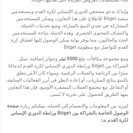
وإننا إذ ندعو مشجعي الدوري الإسباني لكرة القدم ومستخدمي
منصة Bitget للاطلاع على هذا التعاون، ويمكن للمستخدمين
المشاركة في تحدي التنبؤ بالمباراة، وتتبع تحديثات الحملة،
واكتشاف المحتوى الحصري. وهذه الحملة متاحة للمستخدمين
الجدد والحاليين، مما يوفر بوابة يمكن الوصول إليها لعشاق كرة
القدم للتواصل مع منظومة Bitget.
ومع مجموعة مكافآت تبلغ
5000
تيثر
وجوائز إضافية، تمثل
الشراكة بين Bitget ورابطة الدوري الإسباني لكرة القدم اندماجًا
مثيرًا بين الرياضة والعملات الرقمية. وسواء كان الأمر يتعلق
بالتنبؤ بنتائج المباريات، أو إعادة النظر في أبرز الفعاليات السابقة،
أو التفاعل مع مجتمع العملات المشفرة الأوسع، فإن هذا التعاون
يمهد الطريق للحصول على تجربة لا تُنسى.
لمزيد من المعلومات والانضمام إلى الحملة، يمكنكم زيارة
صفحة
الوصول الخاصة بالشراكة بين
Bitget
ورابطة الدوري الإسباني
لكرة القدم
هنا
.