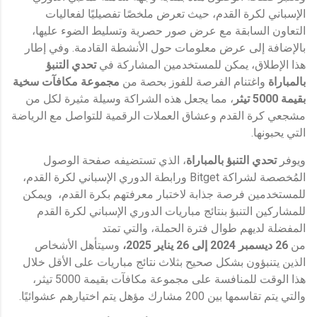
الإسباني لكرة القدم، حيث تعرض ملخصًا تفصيليًا لفعاليات
التعاون السابقة مع عرض صور حصرية وتسليط الضوء عليها،
بالإضافة إلى عرض معلومات حول الأنشطة القادمة. وفي إطار
هذا الإطلاق، يمكن للمستخدمين المشاركة في
تحدي التنبؤ
بالمباراة
واغتنام الفرصة للفوز بحصة من
مجموعة مكافآت سخية
بقيمة
5000
تيثر
، مما يجعل هذه الشراكة وسيلة مثيرة لكل من
مشجعي كرة القدم وعشاق العملات الرقمية للتواصل مع الرياضة
التي يحبونها.
ويوفر
تحدي التنبؤ بالمباراة
، الذي تستضيفه صفحة الوصول
المُخصصة لشراكة Bitget ورابطة الدوري الإسباني لكرة القدم،
للمستخدمين فرصة جذابة لاختبار معرفتهم بكرة القدم، ويمكن
للمشاركين التنبؤ بنتائج مباريات الدوري الإسباني لكرة القدم
المفضلة لديهم طوال فترة الحملة، والتي تمتد
من
26
ديسمبر
2024
إلى
26
يناير
2025
،
وسيتأهل الأشخاص
الذين يتنبؤون بشكل صحيح بثلاث نتائج مباريات على الأقل خلال
هذا الوقت للمنافسة على مجموعة مكافآت بقيمة 5000 تيثر،
والتي يتم تقاسمها بين 200 مشارك مؤهل يتم اختيارهم عشوائيًا.