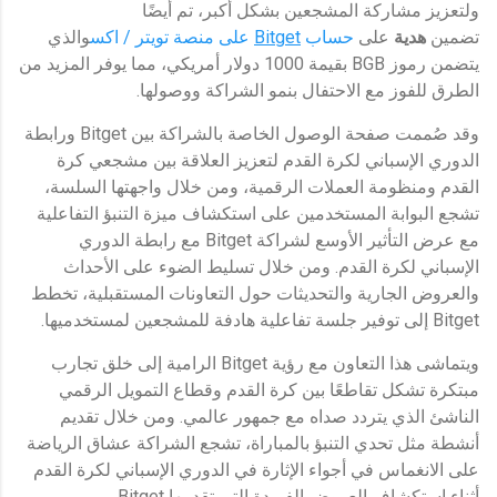
ولتعزيز مشاركة المشجعين بشكل أكبر، تم أيضًا
تضمين
هدية
على
حساب
Bitget
على منصة
تويتر / اكس
والذي
يتضمن رموز BGB بقيمة 1000 دولار أمريكي، مما يوفر المزيد من
الطرق للفوز مع الاحتفال بنمو الشراكة ووصولها.
وقد صُممت صفحة الوصول الخاصة بالشراكة بين Bitget ورابطة
الدوري الإسباني لكرة القدم لتعزيز العلاقة بين مشجعي كرة
القدم ومنظومة العملات الرقمية، ومن خلال واجهتها السلسة،
تشجع البوابة المستخدمين على استكشاف ميزة التنبؤ التفاعلية
مع عرض التأثير الأوسع لشراكة Bitget مع رابطة الدوري
الإسباني لكرة القدم. ومن خلال تسليط الضوء على الأحداث
والعروض الجارية والتحديثات حول التعاونات المستقبلية، تخطط
Bitget إلى توفير جلسة تفاعلية هادفة للمشجعين لمستخدميها.
ويتماشى هذا التعاون مع رؤية Bitget الرامية إلى خلق تجارب
مبتكرة تشكل تقاطعًا بين كرة القدم وقطاع التمويل الرقمي
الناشئ الذي يتردد صداه مع جمهور عالمي. ومن خلال تقديم
أنشطة مثل تحدي التنبؤ بالمباراة، تشجع الشراكة عشاق الرياضة
على الانغماس في أجواء الإثارة في الدوري الإسباني لكرة القدم
أثناء استكشاف العروض الفريدة التي تقدمها Bitget.