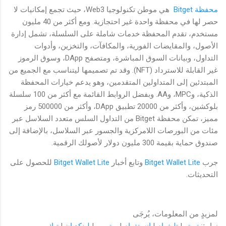
محفظة Bitget
هي موطن تكنولوجيا Web3، حيث تجمع إمكانيات لا
حصر لها في محفظة واحدة غير احتجازية. ومع أكثر من 40 مليون
مستخدم، تقدم المحفظة خدمات شاملة على السلسلة، تشمل إدارة
الأصول، والمقايضات الفورية، والمكافآت، والتخزين، وأدوات
التداول، وبيانات السوق المباشرة، ومتصفح DApp، وسوق الرموز
غير القابلة للاسترداد (NFT). وقد تم تصميمها ليتناسب مع الجميع من
المبتدئين إلى المتداولين المتقدمين، وهو يدعم خيارات المحفظة
الذكية، وMPC، وAA. وبفضل الروابط القائمة مع أكثر من 100 سلسلة
بلوكشين، وأكثر من 20000 تطبيق DApp، وأكثر من 500000 رمز
مميز، تمكن محفظة Bitget من التداول السلس متعدد السلاسل عبر
مئات من البورصات اللامركزية والجسور عبر السلاسل، بالإضافة إلى
صندوق حماية بقيمة 300 مليون دولار لأصولك الرقمية.
جرب
Bitget Wallet Lite
وتابع أخبار
Bitget Wallet Lite
للحصول على
التحديثات.
لمزيدٍ من المعلومات، يُرجَى