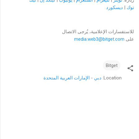
زيارة:‏
تويتر
|
تليغرام
|
انستغرام
|
يوتيوب
|
لينكد إن
|
تيك
توك
|
ديسكورد
للاستفسارات الإعلامية، يُرجى الاتصال
على
media.web3@bitget.com
Bitget
Location:
دبي - الإمارات العربية المتحدة
ت
ع
ل
ي
ق
ا