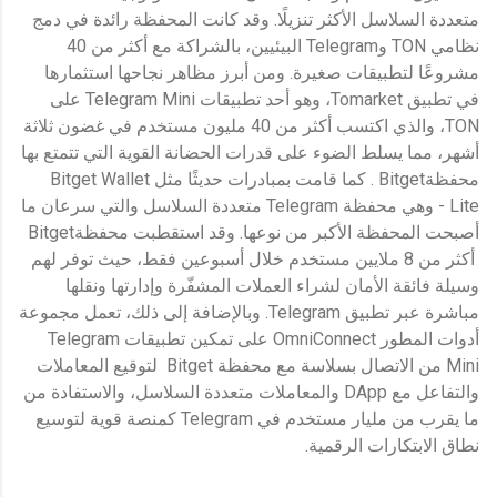
متعددة السلاسل الأكثر تنزيلًا. وقد كانت المحفظة رائدة في دمج
نظامي TON وTelegram البيئيين، بالشراكة مع أكثر من 40
مشروعًا لتطبيقات صغيرة. ومن أبرز مظاهر نجاحها استثمارها
في تطبيق Tomarket، وهو أحد تطبيقات Telegram Mini على
TON، والذي اكتسب أكثر من 40 مليون مستخدم في غضون ثلاثة
أشهر، مما يسلط الضوء على قدرات الحضانة القوية التي تتمتع بها
محفظةBitget . كما قامت بمبادرات حديثًا مثل Bitget Wallet
Lite - وهي محفظة Telegram متعددة السلاسل والتي سرعان ما
أصبحت المحفظة الأكبر من نوعها. وقد استقطبت محفظةBitget
أكثر من 8 ملايين مستخدم خلال أسبوعين فقط، حيث توفر لهم
وسيلة فائقة الأمان لشراء العملات المشفّرة وإدارتها ونقلها
مباشرة عبر تطبيق Telegram. وبالإضافة إلى ذلك، تعمل مجموعة
أدوات المطور OmniConnect على تمكين تطبيقات Telegram
Mini من الاتصال بسلاسة مع محفظة Bitget لتوقيع المعاملات
والتفاعل مع DApp والمعاملات متعددة السلاسل، والاستفادة من
ما يقرب من مليار مستخدم في Telegram كمنصة قوية لتوسيع
نطاق الابتكارات الرقمية.