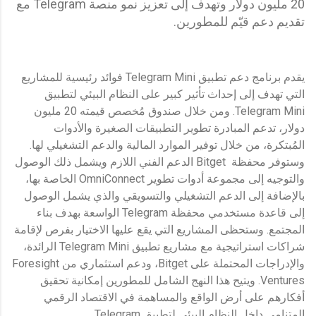
20 مليون دولار وتهدف إلى تعزيز نمو منصة Telegram مع
تقديم دعم قيّم للمطورين.
يقدم برنامج دعم تطبيق Telegram Mini فوائد رئيسية للمشاريع
التي تهدف إلى إحداث تأثير كبير على النظام البيئي لتطبيق
Telegram Mini. ومن خلال صندوق مُخصص قيمته 20 مليون
دولار، تدعم المبادرة تطوير التطبيقات الصغيرة والأدوات
المُبتكرة، من خلال توفير الموارد المالية والدعم التشغيلي لها.
وستوفر محفظة Bitget الدعم الفني اللازم ويشمل ذلك الوصول
والتوجيه إلى مجموعة أدوات تطوير OmniConnect الخاصة بها،
بالإضافة إلى الدعم التشغيلي والتسويقي والذي يشمل الوصول
إلى قاعدة مستخدمي محفظة Telegram الواسعة بهدف بناء
المجتمع. وستحظى المشاريع التي يقع عليها الاختيار بفرص لإقامة
شراكات استراتيجية مع مشاريع تطبيق Telegram Mini الرائدة،
والإدراجات المحتملة على Bitget، ودعم استثماري من Foresight
Ventures. ويتيح هذا النهج الشامل للمطورين إمكانية تحقيق
أفكارهم على أرض الواقع والمساهمة في الاقتصاد الرقمي
المتنامي داخل النظام البيئي لتطبيق Telegram.