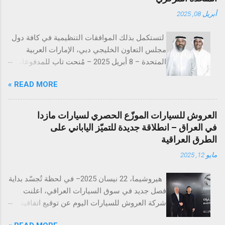
أبريل 08, 2025
لتستكمل بذلك الموافقات التنظيمية في كافة دول
مجلس التعاون الخليجي دبي، الإمارات العربية
المتحدة – 8 أبريل 2025 – مُنحت تاب للمدفوعات
ترخيص تقديم خدمات المدفوعات التجارية من
READ MORE »
مصرف الإمارات العربية المتحدة المركزي
(CBUAE)، في خطوة تُعد إنجازاً بارزاً يعزز من حضور
الشركة في السوق الإماراتية. وبذلك، تستكمل تاب
العروش للسيارات الموزّع الحصري لسيارات مازدا
للمدفوعات جميع الموافقات التنظيمية والتراخيص
في العراق – انطلاقة جديدة للتميّز الياباني على
المطلوبة في دول مجلس التعاون الخليجي. تُعد
الطرق العراقية
الإمارات العربية المتحدة السوق الأكبر إقليمياً في
مايو 12, 2025
مجال التقنية المالية والمدفوعات، إذ تحتضن 184
شركة متخصصة في هذا القطاع الحيوي. ومع
هيروشيما، 22 نيسان 2025– في لحظة تُجسّد بداية
استكمال التراخيص في كلٍّ من السعودية، الكويت،
فصل جديد في سوق السيارات العراقي، اعلنت
قطر، البحرين، عُمان، والإمارات، تواصل تاب
شركة العروش للسيارات اليوم عن توقيع اتفاقية
للمدفوعات ترسيخ مكانتها كأحد أكثر مزوّدي
التوزيع الرسمية مع شركة مازدا العالمية، وذلك في
خدمات الدفع ترخيصاً والتزاماً بالامتثال التنظيمي