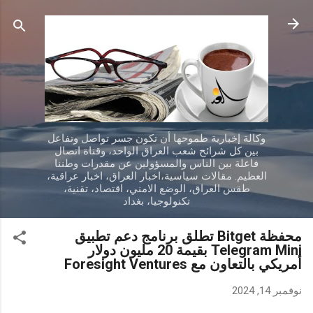
التخطي إلى المحتوى الرئيسي
وكالة إخبارية طموحها أن تكون جسر تواصل وتفاعل
بين كل شرائح شعب العراق الواحد، وقناة اتصال
فاعلة بين الناس والمسؤولين عن مقدرات وطننا
العظيم. مقالات سياسية،اخبار العراق، اخبار عراقية،
طقس العراق، الوضع الامني، اقتصاد، تقنية،
تكنولوجيا، بغداد
محفظة Bitget تطلق برنامج دعم تطبيق
Telegram Mini بقيمة 20 مليون دولار
أمريكي بالتعاون مع Foresight Ventures
نوفمبر 14, 2024