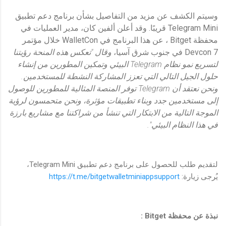
وسيتم الكشف عن مزيد من التفاصيل بشأن برنامج دعم تطبيق
Telegram Mini قريبًا. وقد أعلن ألفين كان، مدير العمليات في
محفظة Bitget ، عن هذا البرنامج في WalletCon خلال مؤتمر
Devcon 7 في جنوب شرق آسيا،
وقال "تعكس هذه المنحة رؤيتنا
لتسريع نمو نظام
Telegram
البيئي وتمكين المطورين من إنشاء
حلول الجيل التالي التي تعزز المشاركة النشطة للمستخدمين.
ونحن نعتقد أن
Telegram
توفر المنصة المثالية للمطورين للوصول
إلى مستخدمين جدد وبناء تطبيقات مؤثرة، ونحن متحمسون لرؤية
الموجة التالية من الابتكار التي تنشأ من شراكتنا مع مشاريع بارزة
في هذا النظام البيئي".
لتقديم طلب للحصول على برنامج دعم تطبيق Telegram Mini،
يُرجى زيارة:
https://t.me/bitgetwalletminiappsupport
نبذة عن محفظة
Bitget
: