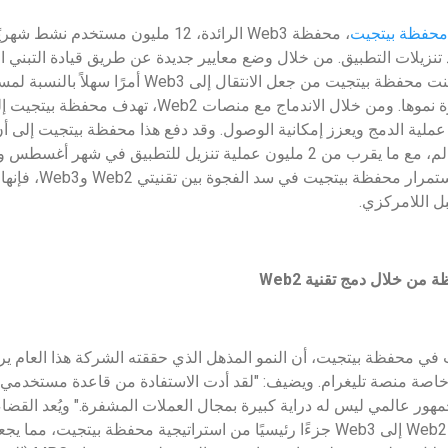
محفظة بيتجيت
، محفظة Web3 الرائدة، 12 مليون مستخد
حيث عدد تنزيلات التطبيق. من خلال وضع معايير جديدة عن طريق قيادة التبني
السلس مع تقنية Web2، تمكنت محفظة بيتجيت من جعل الانتقال
Store وGoogle Play. وم
 اللامركزي.
ظة من خلال دمج تقنية
2
Web
ت في محفظة بيتجيت، أن النمو المذهل الذي حققته الشركة هذا العام يرج
يق مع منصات Web2، وخاصة منصة تليغرام. ويضيف: "لقد أدت الاستفادة من قاعدة مستخ
مهور عالمي ليس له دراية كبيرة بمجال العملات المشفرة." ويُعد القضاء