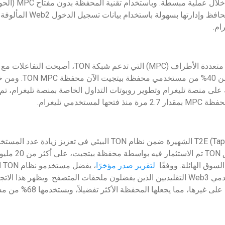
سهولة في الوصول إليه
يمكن للمستخدمين إنشاء المحافظ و
ام.
ملاءمة، حيث يستخدم أكث
وقد ساهمت ألعاب T2E (Tap to Earn) الشهيرة ضمن نظام TON البيئي 
تطبيق Tomarket، وه
سوق الهائلة. ووفقًا
لتقرير صدر مؤخرًا
، 
المحمول، على عكس مستخدمي Web3 التقليديين الذين يفضلون ملحقات المتصفح. ويظهر ه
مما يجعلها المحفظة الأكثر تفضيلاً، ويستخدمها 68% من مستخدمي ألعاب تليغرام.