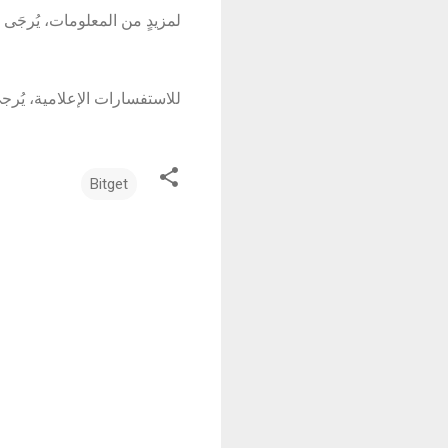
لمزيدٍ من المعلومات، يُرجَى زي
للاستفسارات الإعلامية، يُر
Bitget
ت
ع
ل
ي
ق
ا
ت