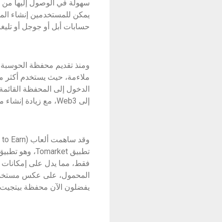
حسابات أبل أو جوجل أو تليغر
إلى Web3، مع زيادة إنشاء محفظة MPC بمقدار 2.7 مرة منذ فتحها لمستخدمي تليغرام.
فقط، مما يدل على إمكانات ال
يفضلون الآن محفظة بيتجيت على غيرها، 