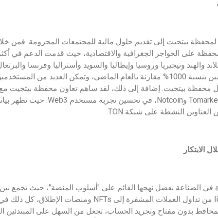
 لمحفظة بيتجيت إلى تقديم حلول مالية للمجتمعات المحرومة. فمن خلال
لاند والهند ونيجيريا وروسيا وإيطاليا والسويد وأستراليا وفرنسا والبرتغا
وكندا نموًا في عدد المستخدمين بنسبة 1000% مقارنة بالعام الماضي، وتمكن العديد
ل الابتكار
في الصناعة بفضل نهجها القائم على "أسلوب المنصة"، حيث تجمع بين
المتعددة وتدعم كل شيء بدءًا من تداول العملات المشفرة إلى NFTs وم
 المحافظ بدون مفتاح وتجريد الحساب، تجعل من السهل على المبتدئين ا