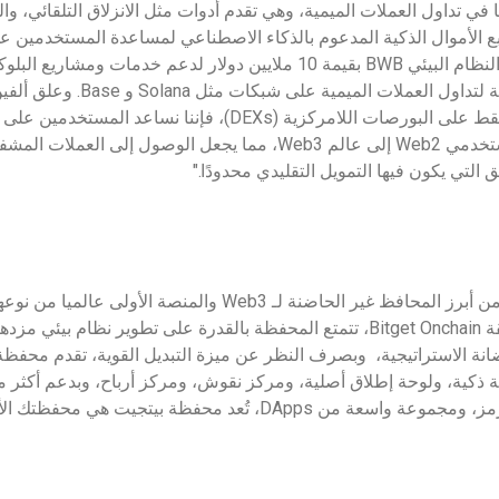
حها في تداول العملات الميمية، وهي تقدم أدوات مثل الانزلاق التلقائي، وا
بع الأموال الذكية المدعوم بالذكاء الاصطناعي لمساعدة المستخدمين عل
كما أطلقت الشركة صندوق النظام البيئي BWB بقيمة 10 ملايين دولار لدعم خ
من بيتجيت المحفظة المفضلة لتداول ال
من 90% من الرموز متاحة فقط على البورصات اللامركزية (DEXs)، ف
وأضاف: "وهدفنا هو جلب مستخدمي Web2 إلى عالم Web3، مما يجعل الوصول
التي يكون فيها التمويل التقليدي محدودًا."
واحدة من أبرز المحافظ غير الحاضنة لـ ‏Web3‎‏ والمنصة الأ
ة ‏الاستراتيجية، ‏ وبصرف النظر عن ميزة التبديل‏ القوية، تقدم محفظة
رئيسية، وأكثر من 250000 رمز، ومجموعة واسعة م