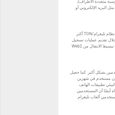
ا من خلال عملية مبسطة. وباستخدام تقنية المحفظة بدون مفتاح MPC (الحوسبة متعددة الأطراف)،
إدارتها بسهولة باستخدام بيانات تسجيل الدخول Web2 المألوفة مثل البريد الإلكتروني أو
ومنذ تقديم محفظة الحوسبة متعددة الأطراف (MPC) التي تدعم شبكة TON، أصبحت التفاعلات مع نظام تليغرام/TON أكثر
ر من 40% من مستخدمي محفظة بيتجيت الآن محفظة TON MPC. ومن خلال تقديم عمليات تسجيل
الدخول إلى المحفظة القائمة على منصة تليغرام وتطوير روبوتات التداول الخاصة بمنصة تليغرام، تم تبسيط الانتقال من Web2
في تعزيز زيادة عدد المستخدمين بشكل أكبر. كما حصل
و تطبيق TON تم الاستثمار فيه بواسطة محفظة بيتجيت، على أكثر من 20 مليون مستخدم في شهرين
يفضل مستخدمو نظام TON البيئي تطبيقات الهاتف
ذا الاتجاه أيضًا أن المستخدمين