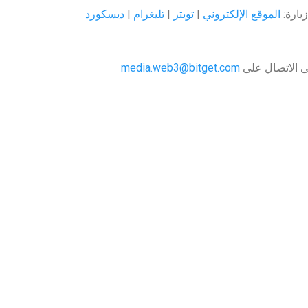
ارة:‏
الموقع الإلكتروني
|
تويتر
|
تليغرام
|
ديسكورد
جى الاتصال على
media.web3@bitget.com