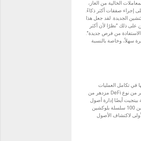
لمعاملات الخالية من الغاز،
ى إجراء صفقات أكثر ذكاءً.
دمات ومشاريع البلوكتشين الجديدة. لقد جعل هذا
عملات الميمية على شبكات مثل Solana و Base. وعلق ألفين على ذلك "نظرًا لأن أكثر
إننا نساعد المستخدمين على الاستفادة من فرص جديدة".
 إلى العملات المشفرة سهلاً، وخاصة بالنسبة
ولى عالميا من نوعها في تكامل العمليات
والإدارة ‏اللامركزية، ومع طبقة ‏Bitget Onchain، تتمتع المحفظة بالقدرة على تطوير نظام بيئي مزدهر من نوع ‏DeFi‏ مزدهر من
 بيتجيت أيضًا إدارة أصول
متعددة السلاسل، ورؤى مالية ذكية، ولوحة إطلاق ‏أصلية، ومركز نقوش، ومركز أرباح، وبدعم أكثر من 100 سلسلة بلوكشين
ن ‏DApps، تُعد محفظة بيتجيت‎ ‎هي ‏محفظتك الأولى لاكتشاف الأصول