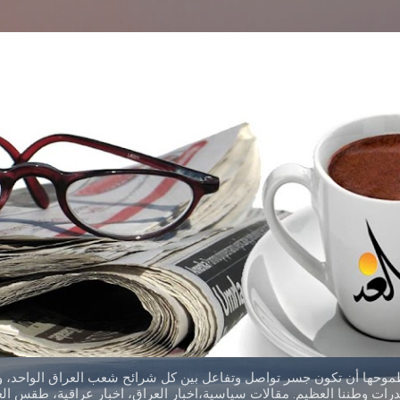
التخطي إلى المحتوى الرئيسي
طموحها أن تكون جسر تواصل وتفاعل بين كل شرائح شعب العراق الواحد، وق
ات وطننا العظيم. مقالات سياسية،اخبار العراق، اخبار عراقية، طقس العر