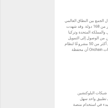
 الجمع بين النطاق العالمي
والخدمات المحلية، تغلبت المحفظة على الحواجز الجغرافية والاقتصادية، حيث قدمت الدعم في أكثر من 168 دولة. وقد شهدت
ل والمملكة المتحدة وتركيا
 من المستخدمين من الوصول إلى التمويل
اللامركزي لأول مرة من خلال محفظة بيتجيت. إضافة إلى ذلك، لقد ساهم تعاون محفظة بيتجيت مع أكثر من 50 مشروعًا لنظام
TON البيئي، مثل Catizen وTomarket وNotcoin، في تحسين تجربة مستخدم Web3. حيث تظهر بيانات Onchain أن محفظة
 شبكات البلوكتشين
نصات الإطلاق، كل ذلك في تطبيق واحد سهل
لبدء في استخدام منصة