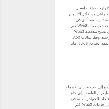
م نشط شهريًا وتوجت بلقب أفضل
 الجماعي من خلال الاندماج
 إلى Web3 أمرًا سهلاً بالنسبة لمستخدميها، مما أدى في
المقابل إلى التسريع من وتيرة نموها. ومن خلال الاندماج مع منصات Web2، تهدف محفظة بيتجيت إلى جعل تقنية Web3 غير
مرئية للمستخدم، مما يسهل عملية الدمج ويعزز إمكانية الوصول. وقد دفع هذا محفظة بيتجيت إلى أن تصبح محفظة Web3
الأكثر تنزيلًا على مستوى العالم، مع ما يقرب من 2 مليون عملية تنزيل للتطبيق في شهر أغسطس وحده، وفقًا لبيانات App
ع استمرار محفظة بيتجيت في سد الفجوة بين تقنيتي Web2 وWeb3، فإنها تمهد الطريق لإدخال مليار
ع إلى حد كبير إلى الاندماج
دمي تليغرام الواسعة إلى خلق
 على الحواجز الفنية في
عملية دمج المستخدمين من Web2 إلى Web3 جزءًا رئيسيًا من استراتيجية محفظة بيتجيت، مما يجعل خدمات Web3 أكثر