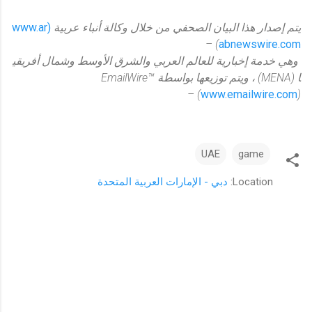
يتم
إصدار
هذا
البيان
الصحفي
من
خلال
وكالة
أنباء
عربية
(www.ar
) –
abnewswire.com
وهي
خدمة
إخبارية
للعالم
العربي
والشرق
الأوسط
وشمال
أفريقي
ا
(MENA)
،
ويتم
توزيعها
بواسطة
EmailWire™
(
www.emailwire.com
) –
UAE
game
Location:
دبي - الإمارات العربية المتحدة
ت
ع
ل
ي
ق
ا