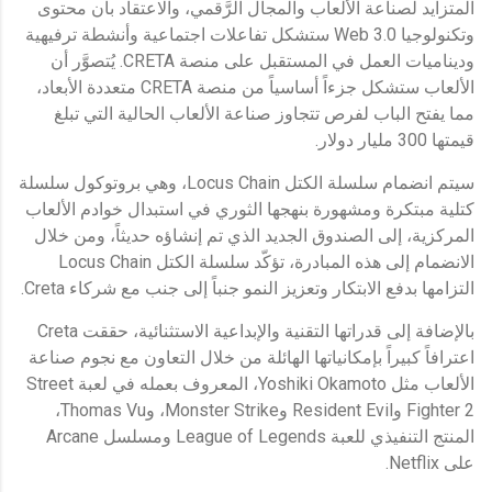
المتزايد لصناعة الألعاب والمجال الرَّقمي، والاعتقاد بأن محتوى
وتكنولوجيا Web 3.0 ستشكل تفاعلات اجتماعية وأنشطة ترفيهية
وديناميات العمل في المستقبل على منصة CRETA. يُتصوَّر أن
الألعاب ستشكل جزءاً أساسياً من منصة CRETA متعددة الأبعاد،
مما يفتح الباب لفرص تتجاوز صناعة الألعاب الحالية التي تبلغ
قيمتها 300 مليار دولار.
سيتم انضمام سلسلة الكتل Locus Chain، وهي بروتوكول سلسلة
كتلية مبتكرة ومشهورة بنهجها الثوري في استبدال خوادم الألعاب
المركزية، إلى الصندوق الجديد الذي تم إنشاؤه حديثاً، ومن خلال
الانضمام إلى هذه المبادرة، تؤكّد سلسلة الكتل Locus Chain
التزامها بدفع الابتكار وتعزيز النمو جنباً إلى جنب مع شركاء Creta.
بالإضافة إلى قدراتها التقنية والإبداعية الاستثنائية، حققت Creta
اعترافاً كبيراً بإمكانياتها الهائلة من خلال التعاون مع نجوم صناعة
الألعاب مثل Yoshiki Okamoto، المعروف بعمله في لعبة Street
Fighter 2 وResident Evil وMonster Strike، وThomas Vu،
المنتج التنفيذي للعبة League of Legends ومسلسل Arcane
على Netflix.