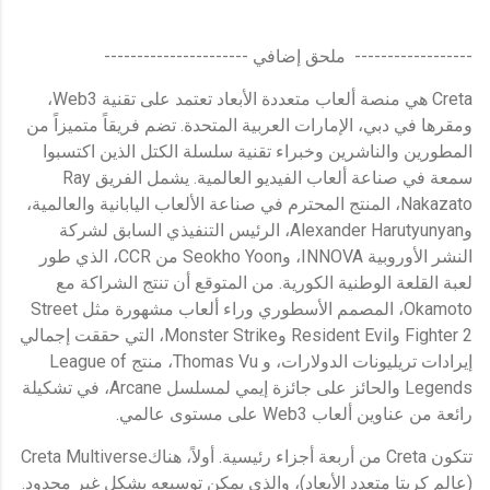
------------------ ملحق إضافي ----------------------
Creta هي منصة ألعاب متعددة الأبعاد تعتمد على تقنية Web3،
ومقرها في دبي، الإمارات العربية المتحدة. تضم فريقاً متميزاً من
المطورين والناشرين وخبراء تقنية سلسلة الكتل الذين اكتسبوا
سمعة في صناعة ألعاب الفيديو العالمية. يشمل الفريق Ray
Nakazato، المنتج المحترم في صناعة الألعاب اليابانية والعالمية،
وAlexander Harutyunyan، الرئيس التنفيذي السابق لشركة
النشر الأوروبية INNOVA، وSeokho Yoon من CCR، الذي طور
لعبة القلعة الوطنية الكورية. من المتوقع أن تنتج الشراكة مع
Okamoto، المصمم الأسطوري وراء ألعاب مشهورة مثل Street
Fighter 2 وResident Evil وMonster Strike، التي حققت إجمالي
إيرادات تريليونات الدولارات، و Thomas Vu، منتج League of
Legends والحائز على جائزة إيمي لمسلسل Arcane، في تشكيلة
رائعة من عناوين ألعاب Web3 على مستوى عالمي.
تتكون Creta من أربعة أجزاء رئيسية. أولاً، هناكCreta Multiverse
(عالم كريتا متعدد الأبعاد)، والذي يمكن توسيعه بشكل غير محدود.