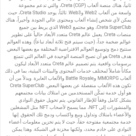
ثانياً، هناك منصة ألعاب Creta (CGP)، والتي تدعم مجموعة
واسعة من ألعاب Web2 وWeb3. ثالثاً، يوجد Creta Studio، حيث
يمكن لأي شخص إنشاء ألعاب ومحتوى عالي الجودة. وأخيراً، هناك
Creta SuperClub، وهو مجتمع Web3 الذي يربط بين جميع
منصات Creta. يعمل عالم Creta متعدد الأبعاد حالياً على تطوير
عوالم ضخمة جداً، (حيث سيتم فتح ثلاثة أبعاد تباعاً). وهذه العوالم
ستتيح دمج وتوسيع العوالم الافتراضية المختلفة مع بعضها البعض.
هدف Creta هو أن تصبح المنصة الوحيدة في العالم التي تتمتع
برسومات واقعية. يتم تصميم عالم Creta متعدد الأبعاد ليكون
مكاناً شاملاً لمختلف خدمات المحتوى والبيئات البيئية، بما في ذلك
ألعاب MMORPG وBattle Royale والألعاب العابرة. وبدلاً من أن
تكون هذه الألعاب منفصلة عن بعضها البعض. Creta SuperClub
هو أول خدمة تمكّن المستخدمين من امتلاك بيانات مجتمعهم
بشكل كامل وفقاً للإطار القانوني. يتم تحويل حقوق النوادي
والمنشورات إلى NFT، مما يسمح لأصحاب NFT مثل المشغلين
والأعضاء بامتلاك وتداول وبيع واكتساب ودمج تلك الحقوق. إنها
خدمة مجتمعية مفتوحة حقاً، حيث لا يتم تخزين معلومات أعضاء
النوادي على خادم محدد، ولكنها مخزنة في الشبكة. وهذا يمكن