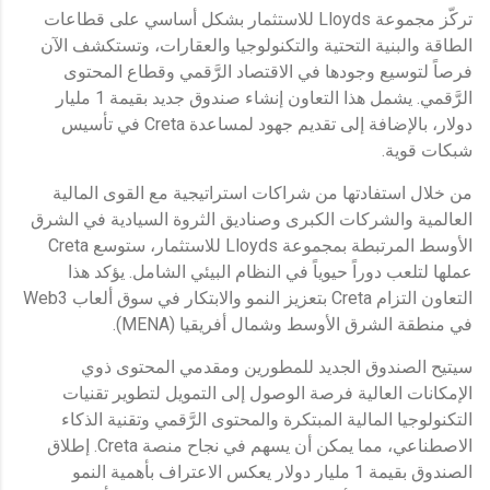
تركّز مجموعة Lloyds للاستثمار بشكل أساسي على قطاعات
الطاقة والبنية التحتية والتكنولوجيا والعقارات، وتستكشف الآن
فرصاً لتوسيع وجودها في الاقتصاد الرَّقمي وقطاع المحتوى
الرَّقمي. يشمل هذا التعاون إنشاء صندوق جديد بقيمة 1 مليار
دولار، بالإضافة إلى تقديم جهود لمساعدة Creta في تأسيس
شبكات قوية.
من خلال استفادتها من شراكات استراتيجية مع القوى المالية
العالمية والشركات الكبرى وصناديق الثروة السيادية في الشرق
الأوسط المرتبطة بمجموعة Lloyds للاستثمار، ستوسع Creta
عملها لتلعب دوراً حيوياً في النظام البيئي الشامل. يؤكد هذا
التعاون التزام Creta بتعزيز النمو والابتكار في سوق ألعاب Web3
في منطقة الشرق الأوسط وشمال أفريقيا (MENA).
سيتيح الصندوق الجديد للمطورين ومقدمي المحتوى ذوي
الإمكانات العالية فرصة الوصول إلى التمويل لتطوير تقنيات
التكنولوجيا المالية المبتكرة والمحتوى الرَّقمي وتقنية الذكاء
الاصطناعي، مما يمكن أن يسهم في نجاح منصة Creta. إطلاق
الصندوق بقيمة 1 مليار دولار يعكس الاعتراف بأهمية النمو