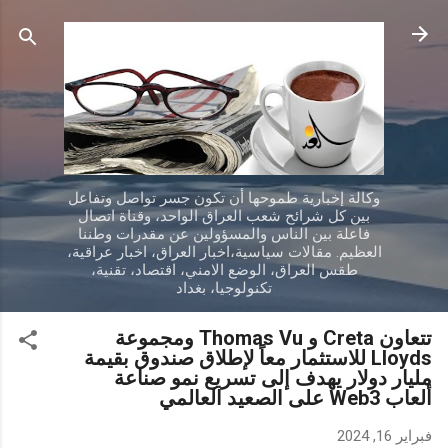
التخطي إلى المحتوى الرئيسي
وكالة إخبارية طموحها أن تكون جسر تواصل وتفاعل
بين كل شرائح شعب العراق الواحد، وقناة اتصال
فاعلة بين الناس والمسؤولين عن مقدرات وطننا
العظيم. مقالات سياسية،اخبار العراق، اخبار عراقية،
طقس العراق، الوضع الامني، اقتصاد، تقنية،
تكنولوجيا، بغداد
تتعاون Creta و Thomas Vu ومجموعة
Lloyds للاستثمار معاً لإطلاق صندوق بقيمة
مليار دولار يهدف إلى تسريع نمو صناعة
ألعاب Web3 على الصعيد العالمي
فبراير 16, 2024