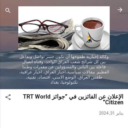
التخطي إلى المحتوى الرئيسي
وكالة إخبارية طموحها أن تكون جسر تواصل وتفاعل
بين كل شرائح شعب العراق الواحد، وقناة اتصال
فاعلة بين الناس والمسؤولين عن مقدرات وطننا
العظيم. مقالات سياسية،اخبار العراق، اخبار عراقية،
طقس العراق، الوضع الامني، اقتصاد، تقنية،
تكنولوجيا، بغداد
الإعلان عن الفائزين في ”جوائز TRT World
Citizen“
يناير 31, 2024