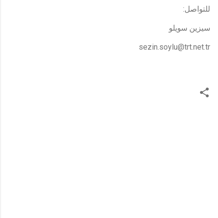
للتواصل:
سيزين سويلو
sezin.soylu@trt.net.tr
ت
ع
ل
ي
ق
ا
ت