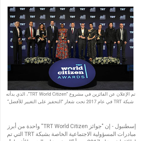
تم الإعلان عن الفائزين في مشروع ”TRT World Citizen“، الذي بدأته
شبكة TRT في عام 2017 تحت شعار ”التحفيز على التغيير للأفضل“
إسطنبول - إن "جوائز TRT World Citizen" واحدة من أبرز
مبادرات المسؤولية الاجتماعية الخاصة بشبكة TRT التي تم