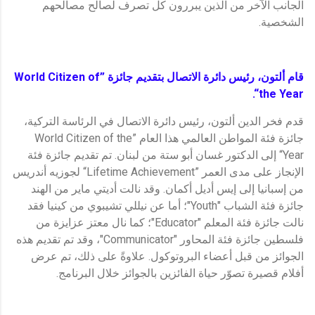
الجانب الآخر من الذين يبررون كل تصرف لصالح مصالحهم
الشخصية.
قام ألتون، رئيس دائرة الاتصال بتقديم جائزة ”World Citizen of
the Year“.
قدم فخر الدين ألتون، رئيس دائرة الاتصال في الرئاسة التركية،
جائزة فئة المواطن العالمي هذا العام ”World Citizen of the
Year“ إلى الدكتور غسان أبو ستة من لبنان. تم تقديم جائزة فئة
الإنجاز على مدى العمر ”Lifetime Achievement“ لجوزيه أندريس
من إسبانيا إلى إيس أديل أكمان. وقد نالت أديتي ماير من الهند
جائزة فئة الشباب "Youth"؛ أما عن نيللي تشيبوي من كينيا فقد
نالت جائزة فئة المعلم "Educator"؛ كما نال معتز عزايزة من
فلسطين جائزة فئة المحاور "Communicator"، وقد تم تقديم هذه
الجوائز من قبل أعضاء البروتوكول. علاوةً على ذلك، تم عرض
أفلام قصيرة تصوّر حياة الفائزين بالجوائز خلال البرنامج.