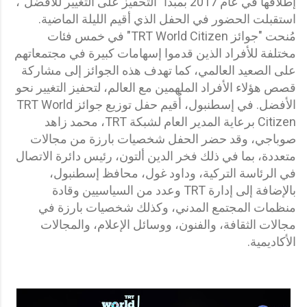
إطلاقها في عام 2017 بمبدأ "التحفيز على التغيير للأفضل"،
استقبلت الحضور في الحفل الذي أقيم الليلة الماضية.
مُنحت "جوائز TRT World Citizen" في خمس فئات
مختلفة للأفراد الذين قدموا إسهامات كبيرة في مجتمعاتهم
على الصعيد العالمي، كما تهدف هذه الجوائز إلى مشاركة
قصص هؤلاء الأفراد الملهمين مع العالم، لتحفيز التغيير نحو
الأفضل. في إسطنبول، أُقيم حفل توزيع جوائز TRT World
Citizen برعاية المدير العام لشبكة TRT، محمد زاهد
صوباجي، وقد حضر الحفل شخصيات بارزة من مجالات
متعددة، بما في ذلك فخر الدين ألتون، رئيس دائرة الاتصال
في الرئاسة التركية، وداود غول، محافظ إسطنبول،
بالإضافة إلى إدارة TRT وعدد من السياسيين وقادة
منظمات المجتمع المدني، وكذلك شخصيات بارزة في
مجالات الثقافة، والفنون، ووسائل الإعلام، والمجالات
الأكاديمية.