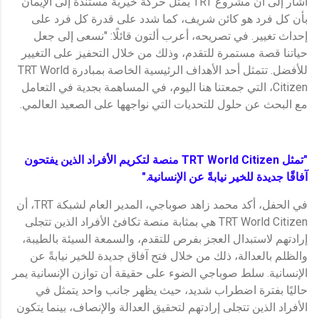
أشار إلى أن مشروع TRT يمثل حركة خيرية مستندة إلى الإيمان
بأن كل فرد هو كائن شريف، كما شدد على قدرة كل فرد على
إحداث تغيير. في تصريحه، أعرب ألتون قائلًا: "نسعى إلى جعل
حياتنا قصة مستمرة للتقدم، وذلك من خلال التحفيز على التغيير
للأفضل. تتمثل أحد الأهداف الرئيسية الخاصة بمبادرة TRT World
Citizen، التي جمعتنا هنا اليوم، في المساهمة بجدية في التعامل
مع البحث عن حلول للتحديات التي نواجهها على الصعيد العالمي.
"تمثل TRT World Citizen منصة لتكريم الأفراد الذين يفتحون
آفاقًا جديدة للخير نيابةً عن الإنسانية."
في الحفل، أكد محمد زاهد صوباجي، المدير العام لشبكة TRT، أن
TRT World Citizen هي بمثابة منصة تكافئ الأفراد الذين تتجلى
إرادتهم لاستبدال العجز بفرص للتقدم، والسمعة السيئة بالطيبة،
والظلم بالعدالة، ذلك من خلال فتح آفاق جديدة للخير نيابةً عن
الإنسانية. سلط صوباجي الضوء على حقيقة أن توازن الإنسانية يمر
حاليًا بفترة اضطراب شديد، حيث يظهر جانب واحد يتمثل في
الأفراد الذين تتجلى إرادتهم لتحقيق العدالة والإنصاف، بينما يتكون