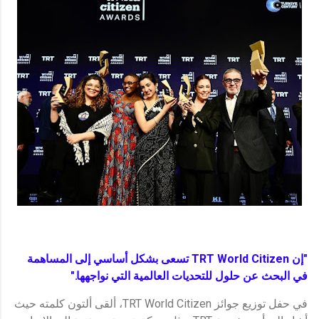
"إن TRT World Citizen تسعى بشكل أساسي إلى المساهمة
في البحث عن حلول للتحديات العالمية التي نواجهها."
في حفل توزيع جوائز TRT World Citizen، ألقى ألتون كلمته حيث