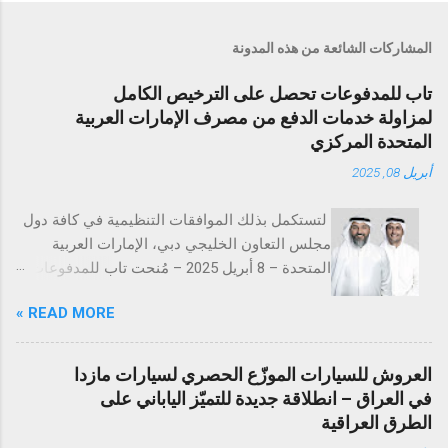
المشاركات الشائعة من هذه المدونة
تاب للمدفوعات تحصل على الترخيص الكامل
لمزاولة خدمات الدفع من مصرف الإمارات العربية
المتحدة المركزي
أبريل 08, 2025
لتستكمل بذلك الموافقات التنظيمية في كافة دول
مجلس التعاون الخليجي دبي، الإمارات العربية
المتحدة – 8 أبريل 2025 – مُنحت تاب للمدفوعات
ترخيص تقديم خدمات المدفوعات التجارية من
READ MORE »
مصرف الإمارات العربية المتحدة المركزي
(CBUAE)، في خطوة تُعد إنجازاً بارزاً يعزز من حضور
الشركة في السوق الإماراتية. وبذلك، تستكمل تاب
العروش للسيارات الموزّع الحصري لسيارات مازدا
للمدفوعات جميع الموافقات التنظيمية والتراخيص
في العراق – انطلاقة جديدة للتميّز الياباني على
المطلوبة في دول مجلس التعاون الخليجي. تُعد
الطرق العراقية
الإمارات العربية المتحدة السوق الأكبر إقليمياً في