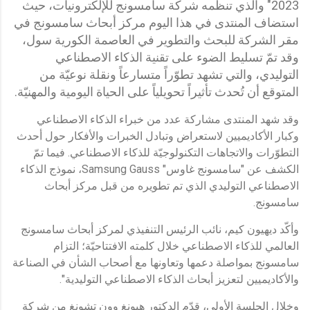
2023" والذي تنظّمه شركة سامسونج للإلكترونيات، حيث
استضاف المنتدى في هذا اليوم مركز أبحاث سامسونج في
مقر الشركة للبحث والتطوير في العاصمة الكورية سول،
وقد تمّ تسليط الضوء على تقنية الذكاء الاصطناعي
التوليدي، والتي تشهد تطوّراً متسارعاً ونقلة نوعيّة من
المتوقع أن تُحدث تأثيراً تحويلياً على الحياة اليومية والمهنيّة.
وقد شهد المنتدى مشاركة عدد من خبراء الذكاء الاصطناعي
وكبار الأكاديميين لاستعراض وتبادل الخبرات والأفكار حول أحدث
التطوّرات والاتجاهات التكنولوجيّة للذكاء الاصطناعي. فيما تمّ
الكشف عن "سامسونج غاوس" Samsung Gauss، نموذج الذكاء
الاصطناعي التوليدي الذي تم تطويره من قبل مركز أبحاث
سامسونج.
وأكّد ديهيون كيم، نائب الرئيس التنفيذي لمركز أبحاث سامسونج
العالمي للذكاء الاصطناعي خلال كلمته الافتتاحيّة؛ التزام
سامسونج بمواصلة دعمها وتعاونها مع أصحاب الشأن في الصناعة
والأكاديميين لتعزيز أبحاث الذكاء الاصطناعي التوليدية".
وخلال الجلسة الأولى، قدّم الدكتور هيونغ وون تشونغ من شركة