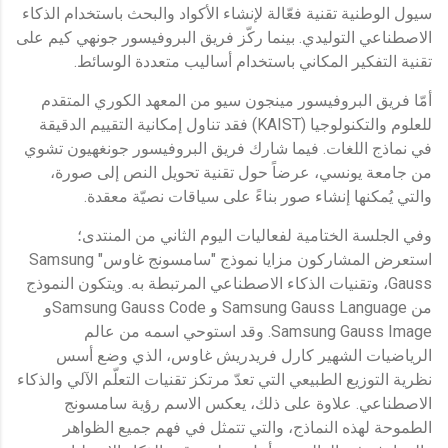
سيول الوطنية تقنية فعّالة لإنشاء الأكواد والبحث باستخدام الذكاء
الاصطناعي التوليدي. بينما ركّز فريق البروفيسور جونهي كيم على
تقنية التفكير المكاني باستخدام أساليب متعددة الوسائط.
أمّا فريق البروفيسور مينجون سيو من المعهد الكوري المتقدم
للعلوم والتكنولوجيا (KAIST) فقد تناول إمكانية التقييم الدقيقة
في نماذج اللغات. فيما شارك فريق البروفيسور جونغهيون تشوي
من جامعة يونسي، عرضاً حول تقنية تحويل النص إلى صورة،
والتي يُمكنها إنشاء صور بناءً على سياقات نصيّة معقدة.
وفي الجلسة الختامية لفعاليات اليوم الثاني من المنتدى؛
استعرض المشاركون مزايا نموذج "سامسونج غاوس" Samsung
Gauss، وتقنيات الذكاء الاصطناعي المرتبطة به. ويتكون النموذج
من Samsung Gauss Language و Samsung Gauss Codeو
Samsung Gauss Image. وقد استوحي اسمه من عالم
الرياضيات الشهير كارل فريدريش غاوس، الذي وضع أسس
نظرية التوزيع الطبيعي التي تعدّ مرتكز تقنيات التعلّم الآلي والذكاء
الاصطناعي. علاوة على ذلك، يعكس الاسم رؤية سامسونج
الطموحة لهذه النماذج، والتي تتمثل في فهم جميع الظواهر