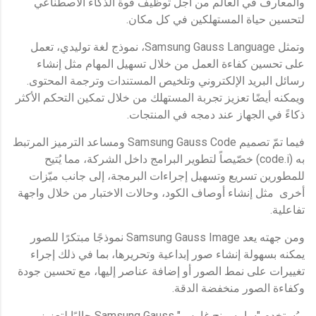
والمعارف في العالم من أجل توظيف قوة الذكاء الاصطناعي
لتحسين حياة المستهلكين في كل مكان.
وتمثل Samsung Gauss Language، نموذج لغة توليدي، تعمل
على تحسين كفاءة العمل من خلال تسهيل المهام مثل إنشاء
رسائل البريد الإلكتروني وتلخيص المستندات وترجمة المحتوى.
ويمكنه أيضًا تعزيز تجربة المستهلك من خلال تمكين التحكم الأكثر
ذكاءً في الجهاز عند دمجه في المنتجات.
فيما تمّ تصميم Samsung Gauss Code ومساعد الترميز المرتبط
به (code.i) خصّيصاً لتطوير البرامج داخل الشركة، مما يُتيح
للمطورين تسريع وتسهيل إجراءات البرمجة، إلى جانب ميّزات
أخرى مثل إنشاء أوصاف الكود، وحالات الاختبار من خلال واجهة
تفاعلية.
ومن جهته يعد Samsung Gauss Image نموذجًا مبتكرًا للصور
يمكنه بسهولة إنشاء صور إبداعية وتحريرها، بما في ذلك إجراء
تغييرات على نمط الصور أو إضافة عناصر إليها، مع تحسين جودة
وكفاءة الصور منخفضة الدقة.
ويُستخدم "سامسونج غاوس" Samsung Gauss حاليًا لتعزيز