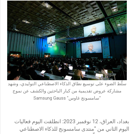
سلّط الضوء على توسيع نطاق الذكاء الاصطناعي التوليدي، وشهد
مشاركة عروض تقديمية من كبار الباحثين والكشف عن نموج
"سامسونج غاوس" Samsung Gauss
بغداد، العراق، 12 نوفمبر 2023: انطلقت اليوم فعاليات
اليوم الثاني من "منتدى سامسونج للذكاء الاصطناعي