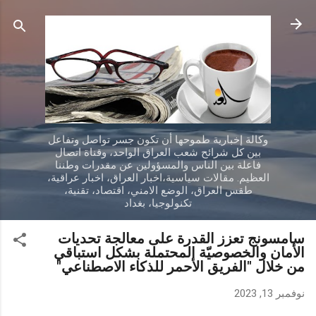
التخطي إلى المحتوى الرئيسي
وكالة إخبارية طموحها أن تكون جسر تواصل وتفاعل
بين كل شرائح شعب العراق الواحد، وقناة اتصال
فاعلة بين الناس والمسؤولين عن مقدرات وطننا
العظيم. مقالات سياسية،اخبار العراق، اخبار عراقية،
طقس العراق، الوضع الامني، اقتصاد، تقنية،
تكنولوجيا، بغداد
سامسونج تعزز القدرة على معالجة تحديات
الأمان والخصوصيّة المحتملة بشكل استباقي
من خلال "الفريق الأحمر للذكاء الاصطناعي"
نوفمبر 13, 2023