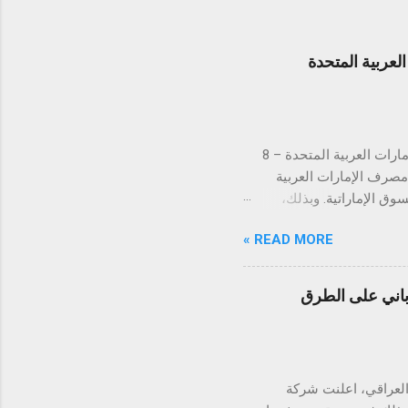
عربية المتحدة
لتستكمل بذلك الموافقات التنظيمية في كافة دول مجلس التعاون الخليجي دبي، الإمارات العربية المتحدة – 8
ن مصرف الإمارات العربية
 في السوق الإماراتية. وبذلك،
س التعاون الخليجي. تُعد
READ MORE »
الإمارات العربية المتحدة السوق الأكبر إقليمياً في مجال التقنية المالية والمدفوعات، إذ تحتضن 184 شركة
يت، قطر، البحرين، عُمان،
ً والتزاماً بالامتثال
اباني على الطرق
دفوعات في توحيد وتبسيط
 رؤيتها الهادفة إلى تطوير
ً متسارعاً، إذ من ...
يارات العراقي، اعلنت شركة