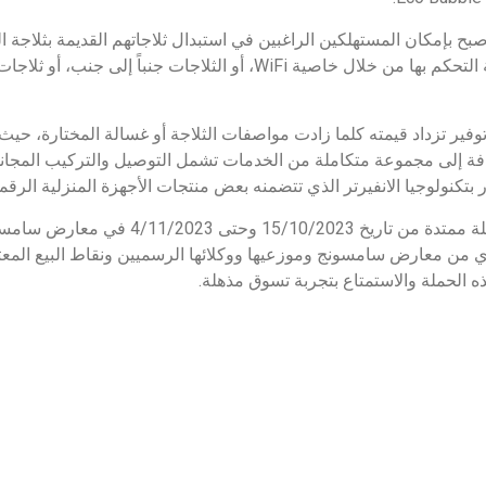
صبح بإمكان المستهلكين الراغبين في استبدال ثلاجاتهم القديمة بثلاجة 
Bespoke التي تتميز بإمكانية التحكم بها من خلال خاصية WiFi، أو الثلاجات
فير تزداد قيمته كلما زادت مواصفات الثلاجة أو غسالة المختارة، حيث
تكنولوجيا الانفيرتر الذي تتضمنه بعض منتجات الأجهزة المنزلية الرق
من الجدير ذكره أن هذه الحملة ممتدة من تاريخ 23
ي من معارض سامسونج وموزعيها ووكلائها الرسميين ونقاط البيع المع
ذه الحملة والاستمتاع بتجربة تسوق مذهلة.