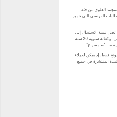
المجمد العلوي من فئة
 جنباً إلى جنب، أو ثلاجات الباب الفرنسي التي تتميز
 تصل قيمة الاستبدال إلى
202.500 دينار عراقي. بالإضافة إلى مجموعة متكاملة من الخدمات تشمل التوصيل والتركيب المجاني، وكفالة سنوية 20 سنة
مية من "سامسونج".
15/10/20 وحتى 4/11/2023 في معارض سامسونج فقط، إذ يمكن لعملاء
تمدة المنتشرة في جميع