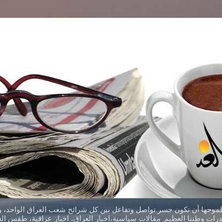
التخطي إلى المحتوى الرئيسي
طموحها أن تكون جسر تواصل وتفاعل بين كل شرائح شعب العراق الواحد، وق
ات وطننا العظيم. مقالات سياسية،اخبار العراق، اخبار عراقية، طقس العر