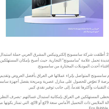
بغداد، العراق، 15 أكتوبر 2023: أطلقت شركة سامسونج إلكترونيكس المشرق العربي حملة است
جديدة تحمل علامة "سامسونج" التجارية. حيث أصبح بإمكان المستهلكين
اقتناء أحدث الموديلات المختارة من سامسونج.
م سامسونج المتواصل بإثراء عملائها في العراق بأفضل العروض وتقديم
لة فرصة لا تعوّض للحصول على منازل عصرية ومريحة بفضل أجهزة سامسون
التقنيات وأكثرها تقدماً، إلى جانب توفير نقدي كبير.
ظى المستهلكين في العراق بإمكانية استبدال غسالتهم -بصرف النظر ع
التجارية- والحصول على غسالة الملابس ذات التحميل الأمام