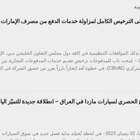
ونة
الترخيص الكامل لمزاولة خدمات الدفع من مصرف الإمارات ال
أبريل 2025 – مُنحت تاب للمدفوعات ترخيص تقديم خدمات المدفوعات التجارية م
المتحدة المركزي (CBUAE)، في خطوة تُعد إنجازاً بارزاً يعزز من حضور الشركة
ب للمدفوعات جميع الموافقات التنظيمية والتراخيص المطلوبة في دول مجل
 هذا القطاع الحيوي. ومع استكمال التراخيص في كلٍّ من السعودية، الكو
 تواصل تاب للمدفوعات ترسيخ مكانتها كأحد أكثر مزوّدي خدمات الدفع ترخيصا
الحصري لسيارات مازدا في العراق – انطلاقة جديدة للتميّز الي
من الشركات العاملة في دول الخليج. كما يؤكّد هذا الإنجاز دور تاب للم
دفع الرقمي على مستوى منطقة الشرق الأوسط وشمال إفريقيا، انسجاماً مع
دفوعات في المنطقة. يشهد قطاع المدفوعات الرقمية في دولة الإمارات نموا
هيروشيما، 22 نيسان 2025– في لحظة تُجسّد بداية فصل جديد في سوق الس