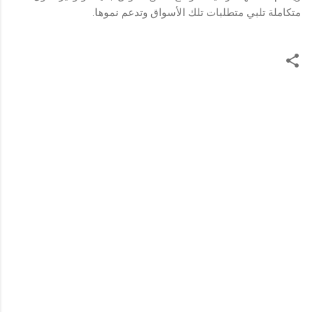
متكاملة تلبي متطلبات تلك الأسواق وتدعم نموها.
ت
ع
ل
ي
ق
ا
ت