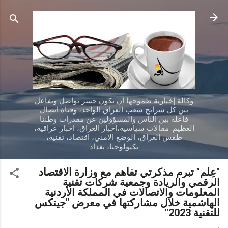
التخطي إلى المحتوى الرئيسي
وكالة إخبارية طموحها أن تكون جسر تواصل وتفاعل
بين كل شرائح شعب العراق الواحد، وقناة اتصال
فاعلة بين الناس والمسؤولين عن مقدرات وطننا
العظيم. مقالات سياسية،اخبار العراق، اخبار عراقية،
طقس العراق، الوضع الامني، اقتصاد، تقنية،
تكنولوجيا، بغداد
"عِلم" تبرم مذكرتي تفاهم مع وزارة الاقتصاد
الرقمي والريادة وجمعية شركات تقنية
المعلومات والاتصالات في المملكة الأردنية
الهاشمية خلال مشاركتها في معرض "جيتكس
للتقنية 2023"