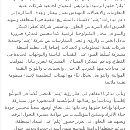
"عِلم" حكيم الرشيد؛ والرئيس التنفيذي لجمعية شركات تقنية
المعلومات والاتصالات المهندس نضال بيطار. وتهدف المذكرة إلى
دعم مبادرات "عِلم" لاكتشاف المشاريع التقنية في المنطقة، وتمهيد
الطريق أمام المزيد من التعاون، وتأسيس شراكة تُحفّز الابتكار
والنمو في مجال التكنولوجيا الرقمية. كما تتضمن المذكرة ضرورة
تبادل الخبرات والرؤى وأفضل الممارسات بين شركة "عِلم" وجمعية
شركات تقنية المعلومات والاتصالات، إضافةً إلى تنظيم أنشطة
مشتركة تُسلّط الضوء على التقنيات الناشئة والتوجّهات الجديدة في
القطاع. وتدعم المذكرة المساعي المشتركة لتعزيز تبادل المواهب
في مجالات منها التدريب الداخلي، والسياسات واللوائح التقنية
المواتية، والتواصل بشكل بنّاء مع الهيئات التنظيمية لإنشاء منظومة
تقنية ملائمة.
وتأتي مذكرتا التفاهم في إطار رؤية "عِلم" للمضي قُدُماً في التوسُّع
إقليمياً، وتماشياً مع رسالتها المؤسَّسية المتمحورة حول مشاركة
خبراتها وإتاحة حلولها وخدماتها على نطاقٍ أوسع، سعياً لتحسين جودة
حياة الأفراد وتمكين المؤسَّسات من مواكبة مسيرة التحول الرقمي.
ويسهم هذا التعاون في تعزيز حضور "عِلم" على امتداد المنطقة،
ويدعم خططها الرامية للتوسع ضمن أسواق جديدة وتوفير حلول