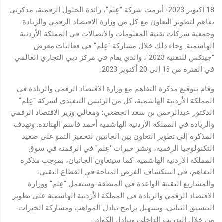
18 أكتوبر 2023- أبرمت شركة "عِلم"، رائدة الحلول الرقمية، مذكرتي
تفاهم لتطوير التعاون مع كل من وزارة الاقتصاد الرقمي والريادة
وجمعية شركات تقنية المعلومات والاتصالات في المملكة الأردنية
الهاشمية. وجاء ذلك خلال مشاركة "عِلم" في فعاليات معرض
"جيتكس للتقنية 2023"، والذي يقام في مركز دبي التجاري العالمي
في الفترة من 16 إلى 20 أكتوبر 2023.
وقام بتوقيع مذكرة التفاهم مع وزارة الاقتصاد الرقمي والريادة في
المملكة الأردنية الهاشمية، كل من الرئيس التنفيذي لشركة "عِلم"
الدكتور عبدالرحمن بن سعد الجضعي؛ ومعالي وزير الاقتصاد الرقمي
والريادة في المملكة الأردنية الهاشمية أحمد قاسم الهنانده. وتهدف
المذكرة إلى تطوير التعاون بين الجانبين لتحفيز النمو على صعيد
التكنولوجيا الرقمية، ونشر خبرات "عِلم" في الرقمنة في سوق
المملكة الأردنية الهاشمية. كما سيتعاون الجانبان، بموجب مذكرة
التفاهم، في استكشاف الفرص المتاحة في القطاع التقني،
والمشاريع التقنية الواعدة في المنطقة. وستعمل "عِلم" ووزارة
الاقتصاد الرقمي والريادة في المملكة الأردنية الهاشمية على تطوير
التنسيق الثنائي، وتسهيل برامج تبادل المواهب ومشاركة الخبرات
من خلال التدريب الداخلي وتبادل الكوادر.