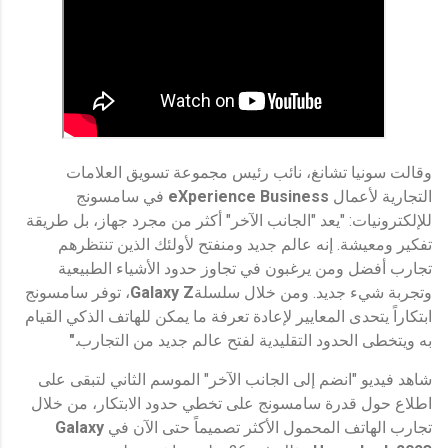
وقالت سونيا تشانغ، نائب رئيس مجموعة تسويق العلامات
التجارية لأعمال
eXperience Business
في سامسونج
للإلكترونيات: "يعد "الجانب الآخر" أكثر من مجرد جهاز، بل طريقة
تفكير ومعيشة. إنه عالم جديد ومنفتح لأولئك الذين تنتظرهم
تجارب أفضل ومن يرغبون في تجاوز حدود الأشياء الطبيعية
وتجربة شيء جديد. ومن خلال سلسلة
Galaxy Z
، توفر سامسونج
ابتكاراً يتحدى المعايير لإعادة تعرفة ما يمكن للهاتف الذكي القيام
به ويتخطى الحدود التقليدية لفتح عالم جديد من التجارب
."
شاهد فيديو "انضم إلى الجانب الآخر" الموسم الثاني لتبقى على
اطلاع حول قدرة سامسونج على تخطي حدود الابتكار، من خلال
تجارب الهاتف المحمول الأكثر تصميماً حتى الآن في
Galaxy