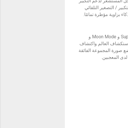
التكبير / التصغير داخل المستشعر لدعم التكبير
بير / التصغير التلقائي
كاء بزاوية مؤطرة تمامًا.
ينتقل ريلمي 11 برو+ 5 جي أيضًا إلى إعداد الكاميرا الرئيسي مع تمكين زوم فائق و Super Night Scape و Moon Mode و
دمين استكشاف العالم واكتشاف
خدام كاميرا سيلفي سوني بدقة 32 ميجابكسل ، ووضع صورة المجموعة الفائقة