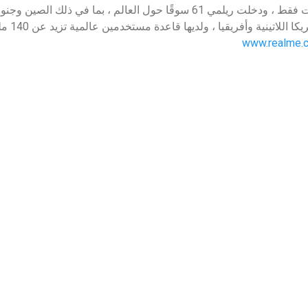
العالم في غضون ثلاث سنوات فقط ، ودخلت ريلمي 61 سوقًا حول العالم ، بما
وأوروبا وال
www.realme.