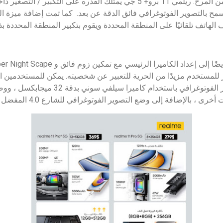
التقاط الصور يمتزج بالكثير من المرح. ريلمي 11 برو+ 5 جي يمتلك القدره على 
سمح بالتصوير الفوتوغرافي فائق الدقة عن بعد. كما تمت إضافة ميزة التك
ف الهاتف تلقائيًا على المنطقة المحددة ويقوم بتكبير المنطقة المحددة بذ
Star ، مما يوفر للمستخدم مزيدًا من الحرية للتعبير عن شخصيته. يمكن للمستخ
المزيد من المتعة في التصوير الفوتوغرافي باست
 بالإضافة إلى وضع التصوير الفوتوغرافي للشارع 4.0 المفضل لدى المعجبين.