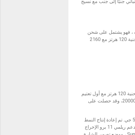
نباتي جنبًا إلى جنب مع نسيج
الوظائف ، فهو يشتمل على شحن
SUPERVOOC بقوة 100 وات وبطارية بقوة 5000 مللي أمبير في الساعة. تستخدم شاشة عرض منحنية 120 هرتز مع 2160
يأتي ريلمي 11 برو 5 جي بنفس تكوين الشاشة المتميز لريلمي 11 برو+ 5 جي. يتميز بشاشة رؤية منحنية 120 هرتز مع أول تعتيم
PWM في العالم 2160 هرتز. كما أنها تتميز بشاشة ضوء الشمس وضبط السطوع التلقائي بمستوى 20000، وقد حصلت على
بالإضافة إلى تقنية الشاشة الرائدة ، يرث ريلمي 11 برو 5 جي أيضًا الجودة الجمالية لريلمي 11 برو+ 5 جي. تم إعادة إنتاج النمط
الرئيسي بثلاثة ألوان – البيج المشرق, الواحة الخضراء والنجم الاسود - كل منها ينضح بجو من البذخ. يدعم ريلمي 11 برو الإخراج
المباشر 100 ميجابكسل ، والتكبير 2 × بدون فقدان ، ووضع التكبير التلقائي ، ووضع Super NightScape ، ووضع تصوير الشارع