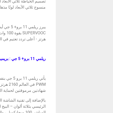
تصميم الخياطة ثلاثي الأبعاد 
منسوج ثلاثي الأبعاد لونًا مذهلا
يبرز ريل
هرتز - أعلى تردد تعتيم في الصنا
ريلمي 11 برو+ 5 جي : بريميوم 2160 هرتز PWM تعتيم مع شاشة رؤية منحنية
شهادتين مرموقتين لحماية العين من قبل TÜV Rheinland لتفانيها