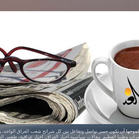
التخطي إلى المحتوى الرئيسي
طموحها أن تكون جسر تواصل وتفاعل بين كل شرائح شعب العراق الواحد، وق
ات وطننا العظيم. مقالات سياسية،اخبار العراق، اخبار عراقية، طقس العر