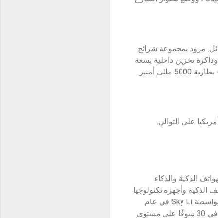
ه الهائل. مزود بمجموعة شرائح
ل قياسي مع ذاكرة وصول عشوائي (RAM) بسعة 12 جيجابايت وذاكرة تخزين داخلية بسعة
256 جيجابايت. ومما يعزز التجارب القوية وعالية الجودة تضمين شحن SUPERVOOC بقوة 67 واط + بطارية 5000 مللي أمبير
اتف الذكية والذكاء
 الذكية وأجهزة تكنولوجيا
نمط الحياة بمواصفات وجودة وتصاميم مميزة للمستهلكين الشباب بأسعار معقولة. تم إنشاء ريلمي بواسطة Sky Li في عام
2018 وبدافع من روح "Dare to Leap" ، وأصبحت ريلمي واحدة من أفضل 5 شركات للهواتف الذكية في 30 سوقًا على مستوى