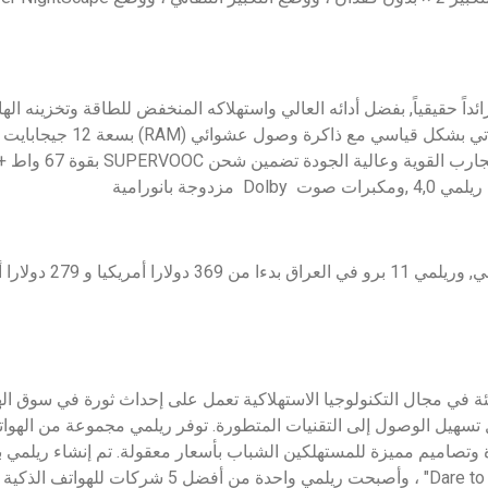
هاتفاً ذكيا رائداً حقيقياً, بفضل أدائه العالي واستهلاكه المنخفض للطاقة وتخزين
Dimensity 7050 5جي ، ويأتي بشك
دوجة بانورامية
 في مجال التكنولوجيا الاستهلاكية تعمل على إحداث ثورة في سوق الهو
تسهيل الوصول إلى التقنيات المتطورة. توفر ريلمي مجموعة من الهواتف