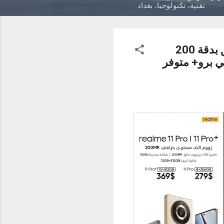
تقنية، تكنولوجيا، بغداد
إطلاق سلسلة ريلمي برو+ 5 جي رسميًا في العراق بأول كاميرا زوم فائق بدقة 200
فاخر ، ريلمي برو+ متوفر