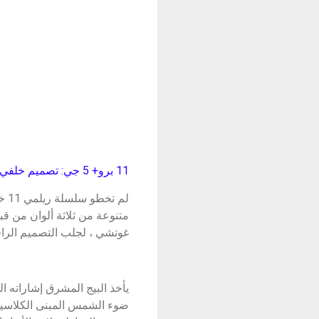
11 برو+ 5 جي: تصميم خلفي فاخر مستوحى من مطبوعات غوتشي
لم
متنوعة من ثلاثة ألوان من ق
غوتشي ، لجلب التصميم الراقي
يأخذ البيج المشرق إشاراته ا