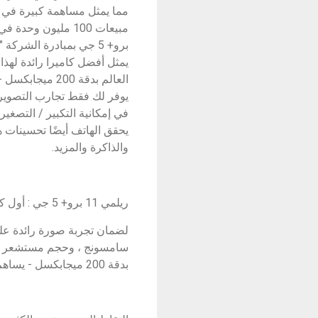
مما يمثل مساهمة كبيرة في 
برو+ 5 جي بمبادرة الشركة
يمثل أفضل كاميرا رائدة لهذا
العالم بدقة 200 
يوفر لك فقط تجارب التصوير 
في إمكانية التكبير / التصغي
يحقق الهاتف أيضًا تحسينات 
والذاكرة والمزيد.
ريلمي 11 برو+ 5 جي : أول كاميرا زوم فائق في العالم بدقة 200 ميجابكسل مع خاصية التكبير / التصغير بمعدل 4 أضعاف
بدقة 200 ميجابكسل - يساهم كل بكسل في جودة الصورة النهائية.