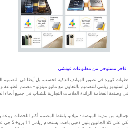
 تخطو سلسلة ريلمي 11 خطوات كبيرة في تصوير الهواتف الذكية فحسب، بل أيضًا في الت
بل استوديو ريلمي للتصميم بالتعاون مع ماثيو مينوتو - مصمم الطباعة
 وصنعة الفخامة الرائدة العلامات التجارية للشباب في جميع أنحاء الع
لجمالية من مدينة الموضة - ميلانو. يلتقط المصمم أكثر اللحظات روعة 
ضوء الشمس المبنى الكلا