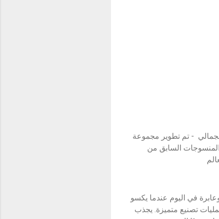
صميم الجمالي - تم تطوير مجموعة
 والمنسوجات السابق من
الم
وعابرة في اليوم عندما يكسو
سيكي على كلا الجانبين بلون ذهبي باهت. يستخدم ريلمي 11 برو+ 5 جي عمليات تصنيع متميزة. يجذب