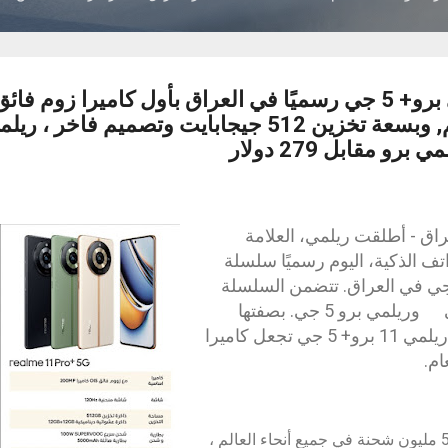
ميجابكسل في العالم, وبسعة تخزين 512 جيجابايت وتصميم 
بغداد، العراق - أطلقت ريلمي، العلامة
اتف الذكية، اليوم رسميًا سلسلة
تفها الرائد ريلمي 11 5 جي في العراق. تتضمن السلسلة
الجديدة ريلمي برو+ 5 جي وريلمي برو 5 جي. بصفتها
سلسلة بطل ريلمي، فإن ريلمي 11 برو+ 5 جي تجعل كاميرا
ام.
حققت سلسلة ريلمي نمبر50 مليون شحنة في جميع أنحاء العالم ،