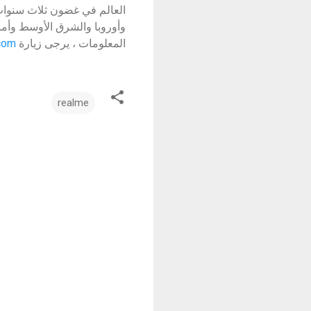
المعلومات ، يرجى زيارة
com
realme
ت
ع
ل
ي
ق
ا
ت