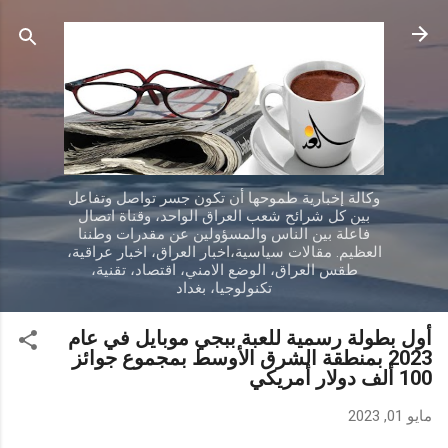
التخطي إلى المحتوى الرئيسي
وكالة إخبارية طموحها أن تكون جسر تواصل وتفاعل
بين كل شرائح شعب العراق الواحد، وقناة اتصال
فاعلة بين الناس والمسؤولين عن مقدرات وطننا
العظيم. مقالات سياسية،اخبار العراق، اخبار عراقية،
طقس العراق، الوضع الامني، اقتصاد، تقنية،
تكنولوجيا، بغداد
أول بطولة رسمية للعبة ببجي موبايل في عام
2023 بمنطقة الشرق الأوسط بمجموع جوائز
100 ألف دولار أمريكي
مايو 01, 2023