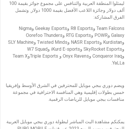
ليمثلوا المنطقة العربية والتنافس على مجموع جوائز بقيمة 100
ألف دولار وجائزة اللاعب الأفضل بقيمة 1000 دولار. وتشمل
الفرق المشاركة:
Team Falcons وR8 Esports وGeekay Esports وNigma
Galaxy وPOWR وRTG Esports وOorefoo Thunders
وKurdistan وNASR Esports وTwisted Minds وSLY Machine
وSkyRocket Esports وiKurd E-sports وW7 Squad
وConqueror Iraq وOnyx Ravens و Triple EsportsوTeam X
YaLLa.
ويضم دوري ببجي موبايل للمحترفين في الشرق الأوسط وإفريقيا
خمس بطولات إقليمية وهي المنافسة الاحترافية في مجموعة
منافسات ببجي موبايل للرياضات الرقمية.
يمكنكم مشاهدة البث المباشر لبطولة دوري ببجي موبايل العربية
للمحترفين موسم الربيع 2023 عبر قنوات PUBG MOBILE