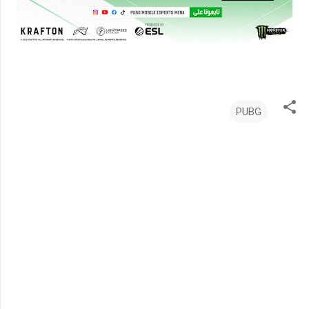
PUBG
ت
ع
ل
ي
ق
ا
ت