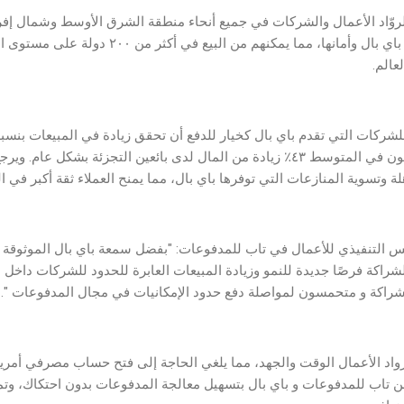
روّاد الأعمال والشركات في جميع أنحاء منطقة الشرق الأوسط وشمال إف
عالم.
الذين يستخدمون باي بال ينفقون في المتوسط ٤٣٪ زيادة من المال لدى بائعين التجزئة بش
 وتسوية المنازعات التي توفرها باي بال، مما يمنح العملاء ثقة أكبر في ا
ئيس التنفيذي للأعمال في تاب للمدفوعات: "بفضل سمعة باي بال الموثوق
الشراكة فرصًا جديدة للنمو وزيادة المبيعات العابرة للحدود للشركات داخل 
الشراكة و متحمسون لمواصلة دفع حدود الإمكانيات في مجال المدفوعات ".
واد الأعمال الوقت والجهد، مما يلغي الحاجة إلى فتح حساب مصرفي أمري
 من تاب للمدفوعات و باي بال بتسهيل معالجة المدفوعات بدون احتكاك، وتم