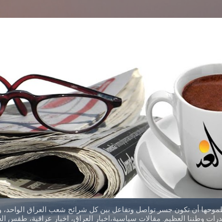
التخطي إلى المحتوى الرئيسي
طموحها أن تكون جسر تواصل وتفاعل بين كل شرائح شعب العراق الواحد، وق
ات وطننا العظيم. مقالات سياسية،اخبار العراق، اخبار عراقية، طقس العر