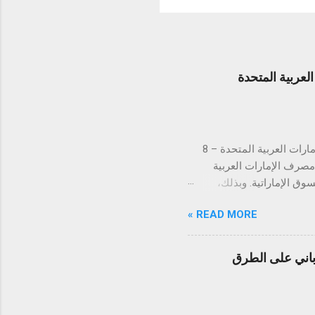
عربية المتحدة
لتستكمل بذلك الموافقات التنظيمية في كافة دول مجلس التعاون الخليجي دبي، الإمارات العربية المتحدة – 8
ن مصرف الإمارات العربية
 في السوق الإماراتية. وبذلك،
س التعاون الخليجي. تُعد
READ MORE »
الإمارات العربية المتحدة السوق الأكبر إقليمياً في مجال التقنية المالية والمدفوعات، إذ تحتضن 184 شركة
يت، قطر، البحرين، عُمان،
ً والتزاماً بالامتثال
اباني على الطرق
دفوعات في توحيد وتبسيط
 رؤيتها الهادفة إلى تطوير
ً متسارعاً، إذ من ...