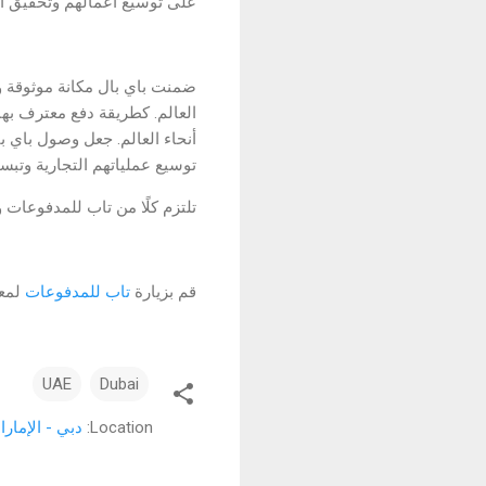
على توسيع أعمالهم وتحقيق أه
العالم. كطريقة دفع معترف بها 
أنحاء العالم. جعل وصول باي با
توسيع عملياتهم التجارية وتبس
تلتزم كلًا من تاب للمدفوعات 
قم بزيارة
تاب
للمدفوعات
لمعر
UAE
Dubai
Location:
دبي - الإمارا
ت