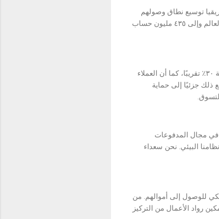
ريقيا توسيع نطاق وصولهم
العالمي والاستفادة من مرونة باي بال وأمانها، مما يمكنهم من البيع في أكثر من ٢٠٠ دولة على مستوى العالم وإلى ٤٣٥ مليون حساب
، يمكن للشركات التي تقدم باي بال كخيار للدفع أن تحقق زيادة في المبيعات بنسبة ٣٠٪ تقريبًا، كما أن العملاء
كل عام. ويرجع ذلك جزئيًا إلى حماية
لتسوق.
ة في مجال المدفوعات
نظامنا البيئي. نحن سعداء
كي للوصول إلى أموالهم. من
كين رواد الأعمال من التركيز