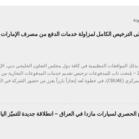
ونة
الترخيص الكامل لمزاولة خدمات الدفع من مصرف الإمارات ال
أبريل 2025 – مُنحت تاب للمدفوعات ترخيص تقديم خدمات المدفوعات التجارية م
المتحدة المركزي (CBUAE)، في خطوة تُعد إنجازاً بارزاً يعزز من حضور الشركة
ب للمدفوعات جميع الموافقات التنظيمية والتراخيص المطلوبة في دول مجل
 هذا القطاع الحيوي. ومع استكمال التراخيص في كلٍّ من السعودية، الكو
 تواصل تاب للمدفوعات ترسيخ مكانتها كأحد أكثر مزوّدي خدمات الدفع ترخيصا
الحصري لسيارات مازدا في العراق – انطلاقة جديدة للتميّز الي
من الشركات العاملة في دول الخليج. كما يؤكّد هذا الإنجاز دور تاب للم
دفع الرقمي على مستوى منطقة الشرق الأوسط وشمال إفريقيا، انسجاماً مع
دفوعات في المنطقة. يشهد قطاع المدفوعات الرقمية في دولة الإمارات نموا