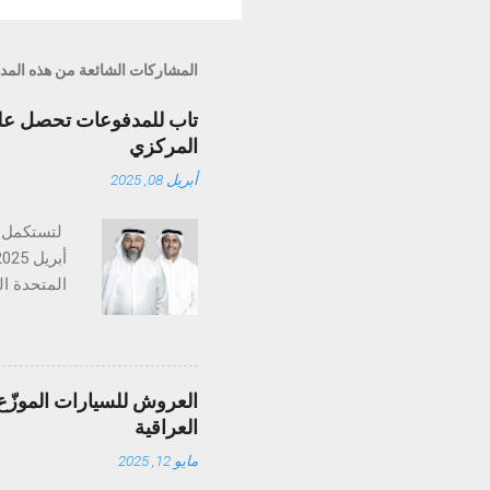
المشاركات الشائعة من هذه المد
تاب للمدفوعات تحصل على 
المركزي
أبريل 08, 2025
تستكمل تا
متخصصة في
والإمارات،
العروش للسيارات الموزّع 
التنظيمي ض
العراقية
عمليات ال
مايو 12, 2025
منظومة الم