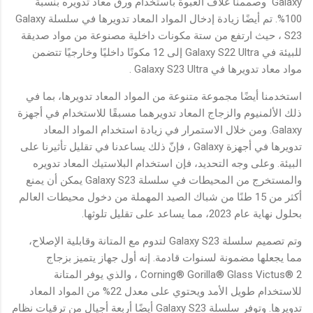
Galaxy وصممنا غلاف العبوة باستخدام ورق معاد تدويره بنسبة
100%. تم أيضًا زيادة إدخال المواد المعاد تدويرها في سلسلة Galaxy
S23 ، حيث ارتفع من ستة مكونات داخلية مصنوعة من مواد صديقة
للبيئة في Galaxy S22 Ultra إلى 12 مكونًا داخليًا وخارجيًا تتضمن
مواد معاد تدويرها في Galaxy S23 Ultra .
استخدمنا أيضًا مجموعة متنوعة من المواد المعاد تدويرها، بما في
ذلك الألمنيوم والزجاج المعاد تدويرهما مسبقًا للاستخدام في أجهزة
Galaxy. ومن خلال الاستمرار في زيادة استخدام المواد المعاد
تدويرها في أجهزة Galaxy ، فإنّ ذلك يساعدنا في تقليل تأثيرنا على
البيئة. وعلى وجه التحديد، فإن استخدام البلاستيك المعاد تدويره
والمستخرج من المحيطات في سلسلة Galaxy S23 يمكن أن يمنع
أكثر من 15 طنًا من شباك الصيد المهملة من دخول محيطات العالم
بحلول نهاية عام 2023، مما يساعد على تقليل تلوثها.
وتم تصميم سلسلة Galaxy S23 لتدوم مع المتانة وقابلية الإصلاح،
مما يجعلها مضمونة لسنوات قادمة. إنه أول جهاز يتميز بزجاج
Corning® Gorilla® Glass Victus® 2 ، والذي يوفر المتانة
للاستخدام طويل الأمد ويحتوي على معدل 22% من المواد المعاد
تدويرها. وتوفر سلسلة Galaxy S23 أيضًا أربعة أجيال من ترقيات نظام