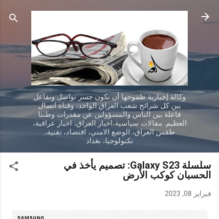
التخطي إلى المحتوى الرئيسي
وكالة إخبارية طموحها أن تكون جسر تواصل وتفاعل
بين كل شرائح شعب العراق الواحد، وقناة اتصال
فاعلة بين الناس والمسؤولين عن مقدرات وطننا
العظيم. مقالات سياسية،اخبار العراق، اخبار عراقية،
طقس العراق، الوضع الامني، اقتصاد، تقنية،
تكنولوجيا، بغداد
سلسلة Galaxy S23: تصميم يأخذ في
الحسبان كوكب الأرض
فبراير 08, 2023