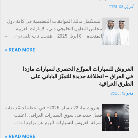
أبريل 08, 2025
لتستكمل بذلك الموافقات التنظيمية في كافة دول
مجلس التعاون الخليجي دبي، الإمارات العربية
المتحدة – 8 أبريل 2025 – مُنحت تاب للمدفوعات
ترخيص تقديم خدمات المدفوعات التجارية من
READ MORE »
مصرف الإمارات العربية المتحدة المركزي
(CBUAE)، في خطوة تُعد إنجازاً بارزاً يعزز من حضور
الشركة في السوق الإماراتية. وبذلك، تستكمل تاب
العروش للسيارات الموزّع الحصري لسيارات مازدا
للمدفوعات جميع الموافقات التنظيمية والتراخيص
في العراق – انطلاقة جديدة للتميّز الياباني على
المطلوبة في دول مجلس التعاون الخليجي. تُعد
الطرق العراقية
الإمارات العربية المتحدة السوق الأكبر إقليمياً في
مايو 12, 2025
مجال التقنية المالية والمدفوعات، إذ تحتضن 184
شركة متخصصة في هذا القطاع الحيوي. ومع
هيروشيما، 22 نيسان 2025– في لحظة تُجسّد بداية
استكمال التراخيص في كلٍّ من السعودية، الكويت،
فصل جديد في سوق السيارات العراقي، اعلنت
قطر، البحرين، عُمان، والإمارات، تواصل تاب
شركة العروش للسيارات اليوم عن توقيع اتفاقية
للمدفوعات ترسيخ مكانتها كأحد أكثر مزوّدي
التوزيع الرسمية مع شركة مازدا العالمية، وذلك في
خدمات الدفع ترخيصاً والتزاماً بالامتثال التنظيمي
READ MORE »
مدينة هيروشيما اليابانية، بحضور الرئيس التنفيذي