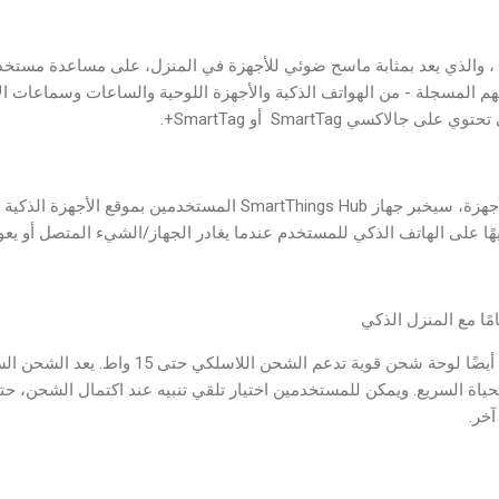
يعمل جهاز SmartThings Hub ، والذي يعد بمثابة ماسح ضوئي للأجهزة في المنزل، على مساعد
هم المسجلة - من الهواتف الذكية والأجهزة اللوحية والساعات وسماعات ا
جالاكسي SmartTag أو SmartTag+.
ومن خلال المسح الروتيني للأجهزة، سيخبر جهاز SmartThings Hub المستخ
هًا على الهاتف الذكي للمستخدم عندما يغادر الجهاز/الشيء المتصل أو يعود
ا مع المنزل الذكي
جهاز SmartThings Hub يضم أيضًا لوحة شحن قوية تدعم
ياة السريع. ويمكن للمستخدمين اختيار تلقي تنبيه عند اكتمال الشحن، حتى
خر.