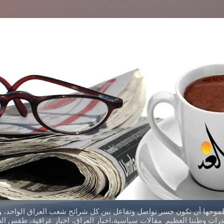
التخطي إلى المحتوى الرئيسي
طموحها أن تكون جسر تواصل وتفاعل بين كل شرائح شعب العراق الواحد، وق
ات وطننا العظيم. مقالات سياسية،اخبار العراق، اخبار عراقية، طقس العر