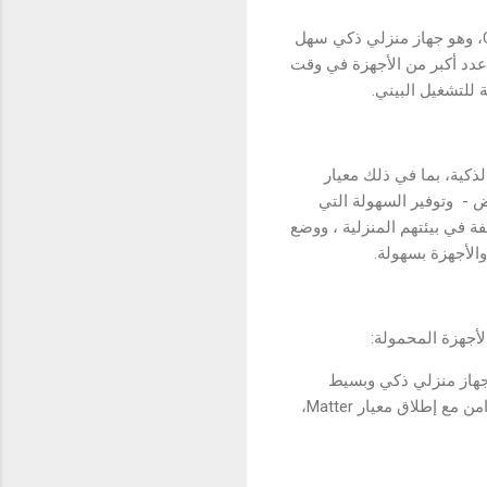
أطلقت شركة سامسونج للإلكترونيات المحدودة جهاز SmartThings Hub خلال فعاليات مؤتمر CES 2023، وهو جهاز منزلي ذكي سهل
عدد أكبر من الأجهزة في وقت
للتشغيل البيني.
زلية الذكية، بما في ذلك معيار
 البعض - وتوفير السهولة التي
ة في بيئتهم المنزلية ، ووضع
والأجهزة بسهولة.
نزل أكثر ذكاءً لا ينبغي أن يكون معقدًا أو مكلفًا. لذلك، أردنا إنشاء جهاز SmartThings Hub كجهاز منزلي ذكي وبسيط
وموثوق."أضافت: "أن عدد الأجهزة المتصلة في المنزل مستمر في النمو خلال الفترة الأخيرة، خاصة بالتزامن مع إطلاق معيار Matter،