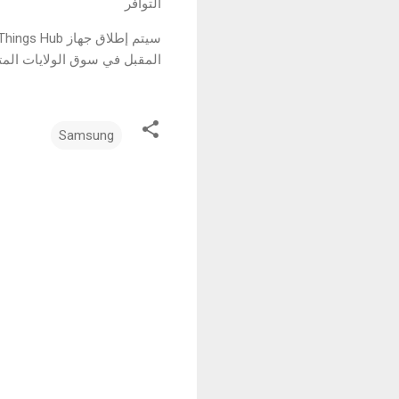
التوافر
المقبل في سوق الولايات المت
Samsung
ت
ع
ل
ي
ق
ا
ت