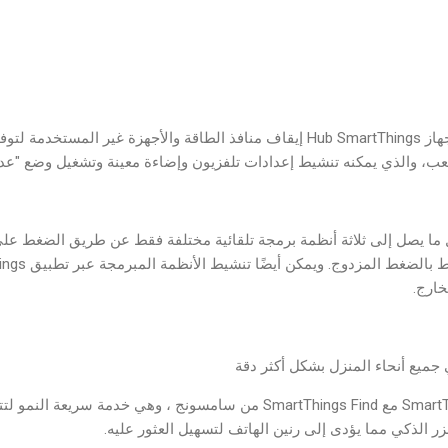
وعند مغادرة المنزل ، يمكن لجهاز Hub SmartThings إيقاف منافذ الطاقة والأجهزة غير 
ن لعب، والذي يمكنه تنشيط إعدادات تلفزيون وإضاءة معينة وتشغيل وضع "عدم
ما يصل إلى ثلاثة أنظمة برمجة تلقائية مختلفة فقط عن طريق الضغط عل
خارج.
 جميع أنحاء المنزل بشكل أكثر دقة
تم أيضًا دمج جهاز SmartThings Hub مع SmartThings Find من سامسونج ، وهي 
 الذكي مما يؤدى إلى رنين الهاتف لتسهيل العثور عليه.