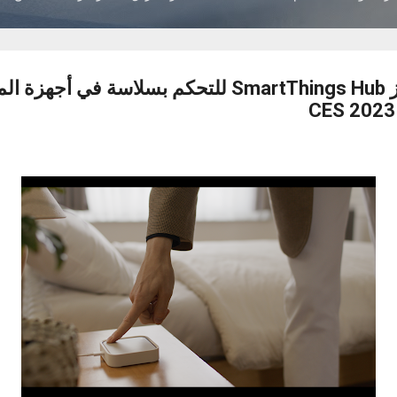
سامسونج تطلق جهاز SmartThings Hub للتحكم بسلاسة في 