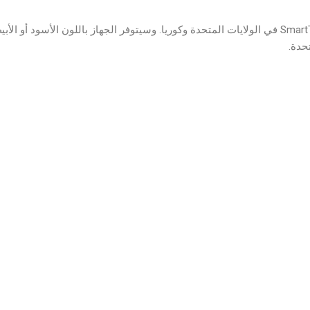
سيتم إطلاق جهاز SmartThings Hub في الولايات المتحدة وكوريا. وسيتوفر الجهاز باللون الأسود 
حدة.