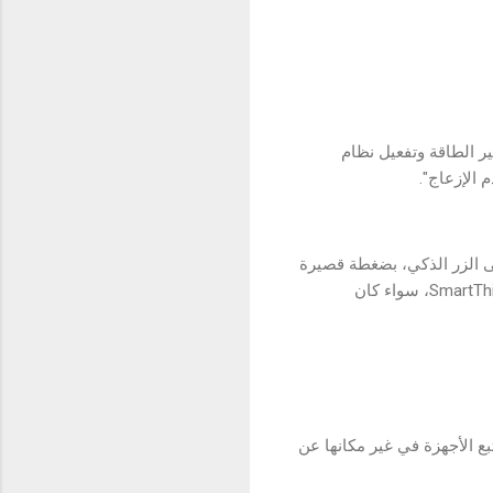
المستخدمة لتوفير الطاقة وتفعيل نظام
 الإزعاج".
ى الزر الذكي، بضغطة قصيرة
أو ضغطة طويلة أو عند التنشيط بالضغط المزدوج. ويمكن أيضًا تنشيط الأنظمة المبرمجة عبر تطبيق SmartThings، سواء كان
خدمة سريعة النمو لتتبع الأجهزة في غير مكانها عن