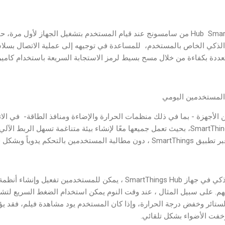
من السهل إعداد جهازHub SmartThings من سامسونج عند قيام المستخدم بتشغيل الجهاز ل
لى هاتف Samsung Galaxy الذكي الخاص بالمستخدم، للمساعدة في توجيهه إلى عملية الاتصا
متعددة بكفاءة من خلال مسح بسيط لرمز الاستجابة السريعة باستخدام كاميرا
لمستخدمين اليومي
 الأجهزة - بما في ذلك منظمات الحرارة والإضاءة ومنافذ الطاقة- في الا
الأخرى المتصلة بجهاز SmartThings Hub، بحيث تعمل جميعها معًا لإنشاء بيئة متناغمة تسهل
وياً وبشكل فردي في الأجهزة.
ومن خلال الضغط على الزر الذكي في جهاز SmartThings Hub ، يمكن للمستخد
SmartTh الخاص بهم. على سبيل المثال ، عند وقت النوم يمكن استخدام الضغط السريع 
الستائر وخفض درجة الحرارة، وإذا كان المستخدم يود مشاهدة فيلم، فقد يؤ
وخفت الأضواء بشكل تلقائي.