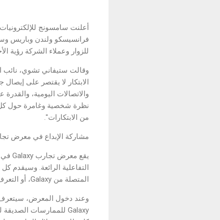
للزوار وعملاء الشركة رؤية الأج
وقالت ستيفاني تشوي، نائب ا
الابتكار لا يقتصر على إيصال ج
نظرة شخصية وغامرة حول كل ما
من الابتكارات".
مشاركة الإبداع في معرض تجارب Galaxy في سان فرا
المتصلة من Galaxy، أو التعرف على جهود سامسونج لضمان مستقبل مستدام.
وعند دخول المعرض، سيتعرف ال
Galaxy للممارسات الصدي