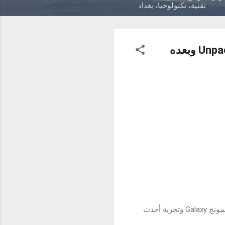
تقنية، تكنولوجيا، بغداد
المعارض التفاعلية الجديدة تنتشر في 29 موقعاً، وتساعد العملاء على استكشاف أحدث ابتكارات سامسونج Galaxy وتجربة أحدث