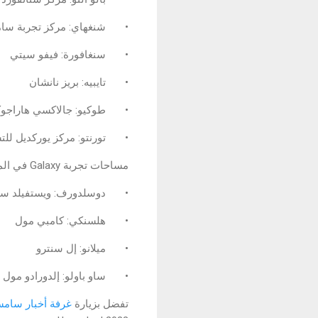
•
شنغهاي: مركز تجربة س
•
سنغافورة: فيفو سيتي
•
تايبيه: بريز نانشان
•
طوكيو: جالاكسي هاراجوك
•
تورنتو: مركز يوركديل لل
مساحات تجربة Galaxy في المتاجر المؤقتة:
•
دوسلدورف: ويستفيلد سن
•
هلسنكي: كامبي مول
•
ميلانو: إل سنترو
•
ساو باولو: إلدورادو مول
تفضل بزيارة
غرفة أخبار سام