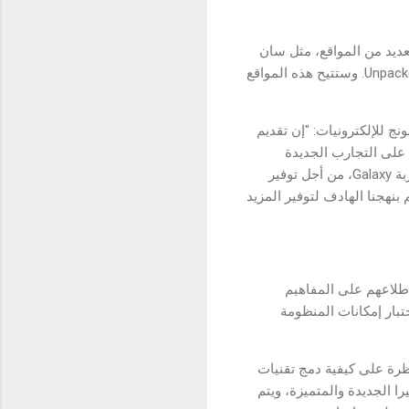
2 مساحة تفاعلية لتجربة Galaxy حول العالم في العديد من المواقع، مثل سان
فرانسيسكو ولندن وباريس وسنغافورة ودبي، وذلك بعد 1 شباط بالتزامن مع موعد انطلاق حدث Unpacked 2023. وستتيح هذه المواقع
للإلكترونيات: "إن تقديم
ع على التجارب الجديدة
والاتصالات اليومية، والقدرة على إشباع شغفهم بالطرق الجديدة. وهذا ما يدفعنا إلى توسيع مساحات تجربة Galaxy، من أجل توفير
نهجنا الهادف لتوفير المزيد
لمهتمين لإطلاعهم على المفاهيم
قدم كل مفهوم تجربة فريدة، سواء خلف عدسة أحدث نظام لكاميرات Galaxy، أو اختبار إمكانات المنظومة
ظرة على كيفية دمج تقنيات
را الجديدة والمتميزة، ويتم