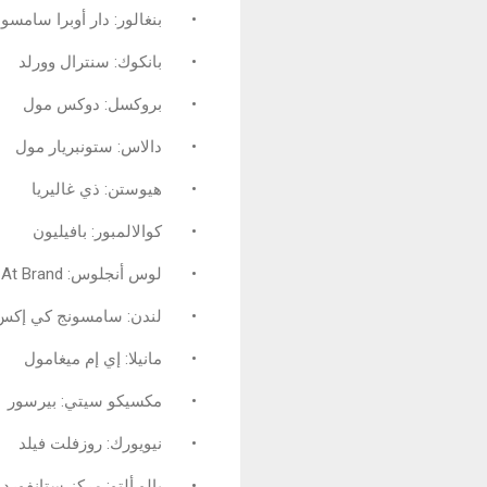
•
بنغالور: دار أوبرا سامسو
•
بانكوك: سنترال وورلد
•
بروكسل: دوكس مول
•
دالاس: ستونبريار مول
•
هيوستن: ذي غاليريا
•
كوالالمبور: بافيليون
•
لوس أنجلوس: The Americana At Brand
•
لندن: سامسونج كي إكس 
•
مانيلا: إي إم ميغامول
•
مكسيكو سيتي: بيرسور
•
نيويورك: روزفلت فيلد
•
بالو ألتو: مركز ستانفور