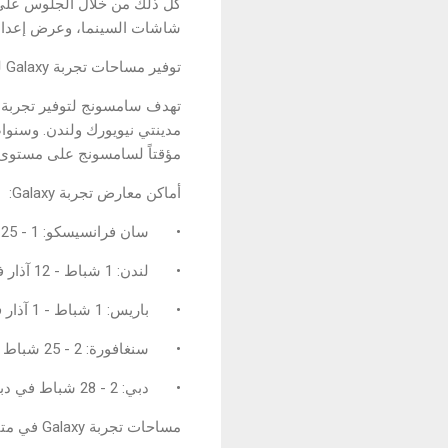
كل ذلك من خلال الجلوس على
شاشات السينما، وعرض إعدادات
توفير مساحات تجربة Galaxy للمزيد من الأشخاص حول العالم
مؤقتاً لسامسونج على مستوى ا
أماكن معارض تجربة Galaxy:
•
سان فرانسيسكو: 1 - 25 شباط في شارع 111 باول
•
لندن: 1 شباط - 12 آذار في Westfield White City
•
باريس: 1 شباط - 1 آذار في Westfield Les 4 Temps
•
سنغافورة: 2 - 25 شباط في Gardens by the Bay ، West Lawn
•
دبي: 2 - 28 شباط في دبي مول
مساحات تجربة Galaxy في متاجر سامسونج: