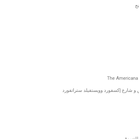
نج
و شارع إكسفورد وويستفيلد ستراتفورد
د للتسوق