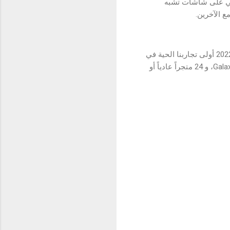
لي على شاشات تشبه
ع الآخرين.
تهدف سامسونج لتوفير تجربة Galaxy وإتاحتها أمام أكبر عدد ممكن من الأشخاص. وقدمنا في أغسطس 2022 أولى تجاربنا الحية في
مدينتي نيويورك ولندن. وسنواصل هذا العام إحياء هذه الفلسفة من خلال تقديم خمس مساحات لتجربة Galaxy، و 24 متجراً عادياً أو