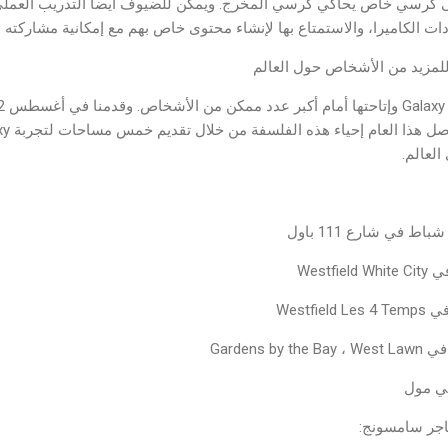
 كرسي خاص يحاكي كرسي المخرج. ويمكن للضيوف أيضاً التدريب العم
 الكاميرا، والاستمتاع بها لإنشاء محتوى خاص بهم مع إمكانية مشاركته م
لعالم.