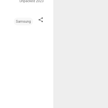
Unpacked 2023.
Samsung
ت
ع
ل
ي
ق
ا
ت