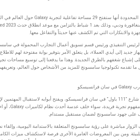
أعلنت سامسونج للإلكترونيات المحدودة أنها ستفتح 9
هزة والابتكارات التي تم الكشف عنها حديثاً والتفاعل معها.
لرئيس التنفيذي ورئيس قسم تسويق أعمال التجارب المحمولة في سامسونج 
هاز جديد إلى أيدي العملاء، بل يتعلق الأمر بتوفير بوابة مفتوحة لهم للاطلا
 تقدمه تكنولوجيا سامسونج للمزيد من الأشخاص حول العالم، وتعريفهم ب
نسيسكو
يقع معرض تجارب Galaxy في شارع "111 باول" في سان فرانسيسكو، ويفتح أبوابه لاستقبال ا
التفاعلية الرائعة. وسي
زوار مباشرة على رؤية سامسونج المتعلقة بالاستدامة اليومية، وإلقاء ن
قة للبيئة. ومن بين المعروضات الغامرة الأخرى فرصة لاستكشاف ميزات الكامي