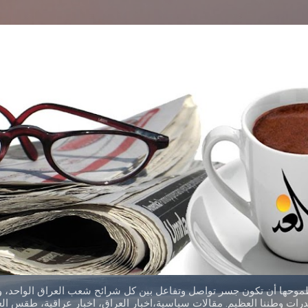
التخطي إلى المحتوى الرئيسي
طموحها أن تكون جسر تواصل وتفاعل بين كل شرائح شعب العراق الواحد، وق
ات وطننا العظيم. مقالات سياسية،اخبار العراق، اخبار عراقية، طقس العر