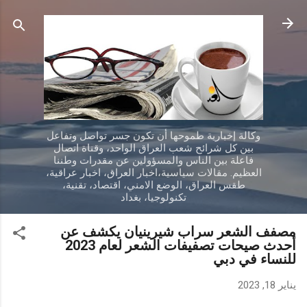
التخطي إلى المحتوى الرئيسي
وكالة إخبارية طموحها أن تكون جسر تواصل وتفاعل
بين كل شرائح شعب العراق الواحد، وقناة اتصال
فاعلة بين الناس والمسؤولين عن مقدرات وطننا
العظيم. مقالات سياسية،اخبار العراق، اخبار عراقية،
طقس العراق، الوضع الامني، اقتصاد، تقنية،
تكنولوجيا، بغداد
مصفف الشعر سراب شيرينيان يكشف عن
أحدث صيحات تصفيفات الشعر لعام 2023
للنساء في دبي
يناير 18, 2023