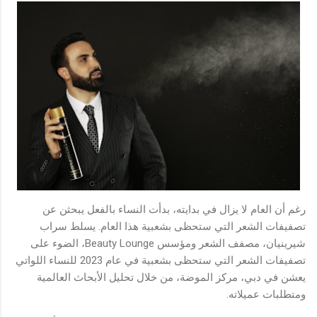
رغم أن العام لا يزال في بدايته، بدأت النساء بالفعل يبحثن عن
تصفيفات الشعر التي ستحظى بشعبية هذا العام. يسلط سراب
شيرينيان، مصفف الشعر ومؤسس Beauty Lounge، الضوء على
تصفيفات الشعر التي ستحظى بشعبية في عام 2023 للنساء اللواتي
يعشن في دبي، مركز الموضة، من خلال تحليل الأبحاث العالمية
ومتطلبات عميلاته.