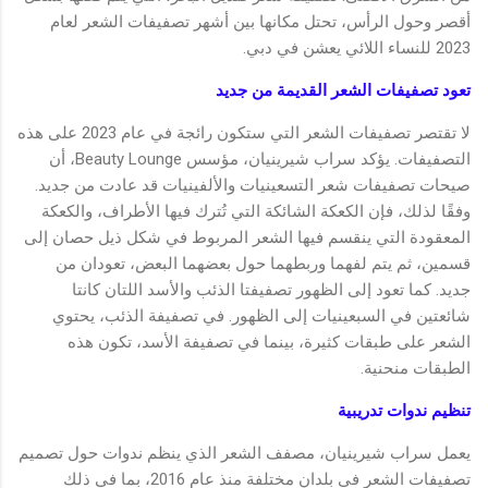
أقصر وحول الرأس، تحتل مكانها بين أشهر تصفيفات الشعر لعام
2023 للنساء اللائي يعشن في دبي.
تعود تصفيفات الشعر القديمة من جديد
لا تقتصر تصفيفات الشعر التي ستكون رائجة في عام 2023 على هذه
التصفيفات. يؤكد سراب شيرينيان، مؤسس Beauty Lounge، أن
صيحات تصفيفات شعر التسعينيات والألفينيات قد عادت من جديد.
وفقًا لذلك، فإن الكعكة الشائكة التي تُترك فيها الأطراف، والكعكة
المعقودة التي ينقسم فيها الشعر المربوط في شكل ذيل حصان إلى
قسمين، ثم يتم لفهما وربطهما حول بعضهما البعض، تعودان من
جديد. كما تعود إلى الظهور تصفيفتا الذئب والأسد اللتان كانتا
شائعتين في السبعينيات إلى الظهور. في تصفيفة الذئب، يحتوي
الشعر على طبقات كثيرة، بينما في تصفيفة الأسد، تكون هذه
الطبقات منحنية.
تنظيم ندوات تدريبية
يعمل سراب شيرينيان، مصفف الشعر الذي ينظم ندوات حول تصميم
تصفيفات الشعر في بلدان مختلفة منذ عام 2016، بما في ذلك