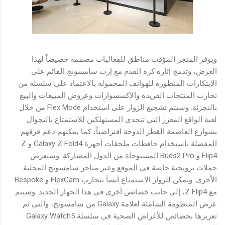
ويوفر المتجر المؤقت مناطق للفعاليات مصممة خصيصاً لهذا
الغرض، وتدمج إثارة كرة القدم مع إرث سامسونج القائم على
الابتكارات المتطورة للهواتف المحمولة بالاعتماد على سلسلة من
تجارب المنتجات الفريدة والإكسسوارات وعروض المبيعات والبيع
بالتجزئة. وسيتم تشجيع الزوار على استخدام Flex Mode من خلال
لعبة الواقع المعزز التي تتحدى المستهلكين للاستمتاع بالتجوال
بشوارع العاصمة القطر الدوحة افتراضياً، كما يمكنهم دعم فرقهم
المفضلة باستخدام حافظات ملحقات أجهزة Galaxy Z Fold4 و Z
Flip4 و Buds2 Pro المستوحاة من الدول المشاركة. وستعرض
حملات ترويجية خاصة في الموقع وعبر متاجر سامسونج المحلية
الأخرى. ويمكن للزوار الاستمتاع أيضاً بتجارب FlexCam و Bespoke
مع Z Flip4، إلى جانب خصائص أخرى في هذا الجهاز الجديد. وسيتم
عرض المنظومة الشاملة لعلامة Galaxy من سامسونج، والتي تم
تعزيزها بخصائص للأغراض الصحية في سلسلة Galaxy Watch5