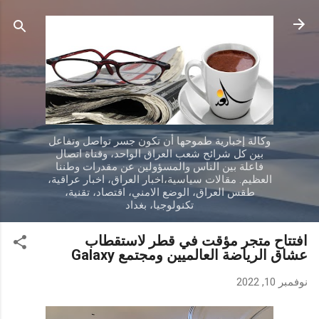
التخطي إلى المحتوى الرئيسي
وكالة إخبارية طموحها أن تكون جسر تواصل وتفاعل
بين كل شرائح شعب العراق الواحد، وقناة اتصال
فاعلة بين الناس والمسؤولين عن مقدرات وطننا
العظيم. مقالات سياسية،اخبار العراق، اخبار عراقية،
طقس العراق، الوضع الامني، اقتصاد، تقنية،
تكنولوجيا، بغداد
افتتاح متجر مؤقت في قطر لاستقطاب
عشاق الرياضة العالميين ومجتمع Galaxy
نوفمبر 10, 2022