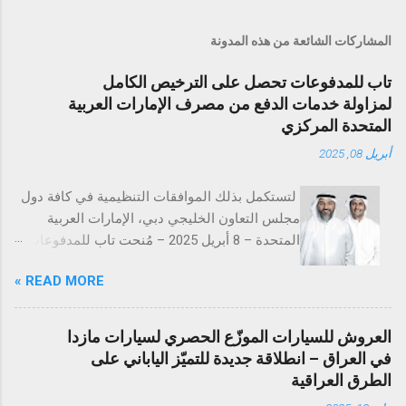
المشاركات الشائعة من هذه المدونة
تاب للمدفوعات تحصل على الترخيص الكامل
لمزاولة خدمات الدفع من مصرف الإمارات العربية
المتحدة المركزي
أبريل 08, 2025
لتستكمل بذلك الموافقات التنظيمية في كافة دول
مجلس التعاون الخليجي دبي، الإمارات العربية
المتحدة – 8 أبريل 2025 – مُنحت تاب للمدفوعات
ترخيص تقديم خدمات المدفوعات التجارية من
READ MORE »
مصرف الإمارات العربية المتحدة المركزي
(CBUAE)، في خطوة تُعد إنجازاً بارزاً يعزز من حضور
الشركة في السوق الإماراتية. وبذلك، تستكمل تاب
العروش للسيارات الموزّع الحصري لسيارات مازدا
للمدفوعات جميع الموافقات التنظيمية والتراخيص
في العراق – انطلاقة جديدة للتميّز الياباني على
المطلوبة في دول مجلس التعاون الخليجي. تُعد
الطرق العراقية
الإمارات العربية المتحدة السوق الأكبر إقليمياً في