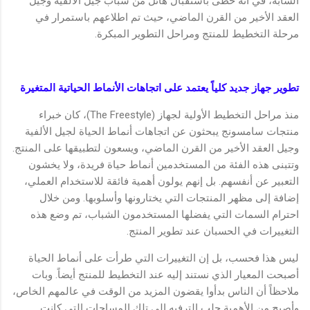
الشابة، في أنه حظى باستقبال هائل من شباب جيل الألفية وجيل
العقد الأخير من القرن الماضي، حيث تم اطلاعهم باستمرار في
مرحلة التخطيط للمنتج ومراحل التطوير المبكرة.
تطوير جهاز جديد كلياً يعتمد على اتجاهات الأنماط الحياتية المتغيرة
منذ مراحل التخطيط الأولية لجهاز (The Freestyle)، كان خبراء
منتجات سامسونج يبحثون عن اتجاهات أنماط الحياة لجيل الألفية
وجيل العقد الأخير من القرن الماضي، ويسعون لتطبيقها على المنتج.
وتتبنى هذه الفئة من المستخدمين أنماط حياة فريدة، ولا يخشون
التعبير عن أنفسهم. بل إنهم يولون أهمية فائقة للاستخدام العملي،
إضافة إلى مظهر المنتجات التي يختارونها وأسلوبها. ومن خلال
احترام السمات التي يفضلها المستخدمون الشباب، تم وضع هذه
التغييرات في الحسبان عند تطوير المنتج.
ليس هذا فحسب، بل إن التغييرات التي طرأت على أنماط الحياة
أصبحت المعيار الذي نستند إليه عند التخطيط للمنتج أيضاً. وبات
ملاحظاً أن الناس بدأوا يقضون المزيد من الوقت في عالمهم الخاص،
وأصبح من الأهمية جلب الترفيه إلى تلك المساحات التي كانت