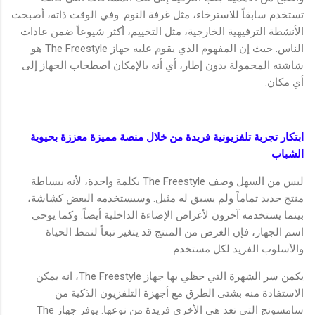
تستخدم سابقاً للاسترخاء، مثل غرفة النوم. وفي الوقت ذاته، أصبحت
الأنشطة الترفيهية الخارجية، مثل التخييم، أكثر شيوعاً ضمن عادات
الناس. حيث إن المفهوم الذي يقوم عليه جهاز The Freestyle هو
شاشته المحمولة بدون إطار، أي أنه بالإمكان اصطحاب الجهاز إلى
أي مكان.
ابتكار تجربة تلفزيونية فريدة من خلال منصة مميزة معززة بحيوية
الشباب
ليس من السهل وصف The Freestyle بكلمة واحدة، لأنه ببساطة
منتج جديد تماماً ولم يسبق له مثيل. وسيستخدمه البعض كشاشة،
بينما يستخدمه آخرون لأغراض الإضاءة الداخلية أيضاً. وكما يوحي
اسم الجهاز، فإن الغرض من المنتج قد يتغير تبعاً لنمط الحياة
والأسلوب الفريد لكل مستخدم.
يكمن سر الشهرة التي حظي بها جهاز The Freestyle، انه يمكن
الاستفادة منه بشتى الطرق مع أجهزة التلفزيون الذكية من
سامسونج التي تعد هي الأخرى فريدة من نوعها. يوفر جهاز The