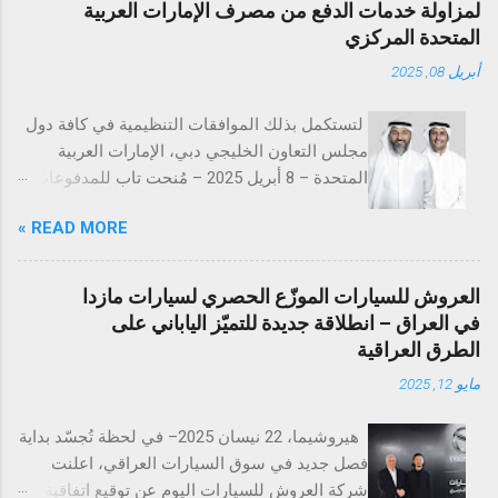
لمزاولة خدمات الدفع من مصرف الإمارات العربية
المتحدة المركزي
أبريل 08, 2025
لتستكمل بذلك الموافقات التنظيمية في كافة دول
مجلس التعاون الخليجي دبي، الإمارات العربية
المتحدة – 8 أبريل 2025 – مُنحت تاب للمدفوعات
ترخيص تقديم خدمات المدفوعات التجارية من
READ MORE »
مصرف الإمارات العربية المتحدة المركزي
(CBUAE)، في خطوة تُعد إنجازاً بارزاً يعزز من حضور
الشركة في السوق الإماراتية. وبذلك، تستكمل تاب
العروش للسيارات الموزّع الحصري لسيارات مازدا
للمدفوعات جميع الموافقات التنظيمية والتراخيص
في العراق – انطلاقة جديدة للتميّز الياباني على
المطلوبة في دول مجلس التعاون الخليجي. تُعد
الطرق العراقية
الإمارات العربية المتحدة السوق الأكبر إقليمياً في
مايو 12, 2025
مجال التقنية المالية والمدفوعات، إذ تحتضن 184
شركة متخصصة في هذا القطاع الحيوي. ومع
هيروشيما، 22 نيسان 2025– في لحظة تُجسّد بداية
استكمال التراخيص في كلٍّ من السعودية، الكويت،
فصل جديد في سوق السيارات العراقي، اعلنت
قطر، البحرين، عُمان، والإمارات، تواصل تاب
شركة العروش للسيارات اليوم عن توقيع اتفاقية