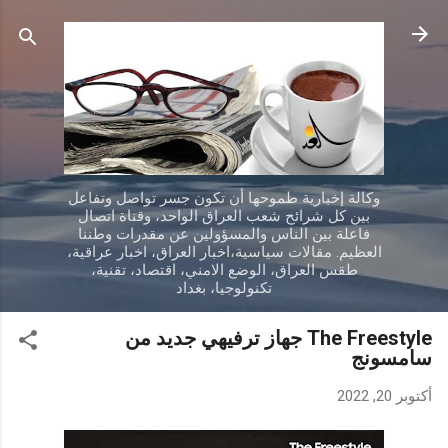
التخطي إلى المحتوى الرئيسي
وكالة إخبارية طموحها أن تكون جسر تواصل وتفاعل
بين كل شرائح شعب العراق الواحد، وقناة اتصال
فاعلة بين الناس والمسؤولين عن مقدرات وطننا
العظيم. مقالات سياسية،اخبار العراق، اخبار عراقية،
طقس العراق، الوضع الامني، اقتصاد، تقنية،
تكنولوجيا، بغداد
The Freestyle جهاز ترفيهي جديد من
سامسونج
أكتوبر 20, 2022