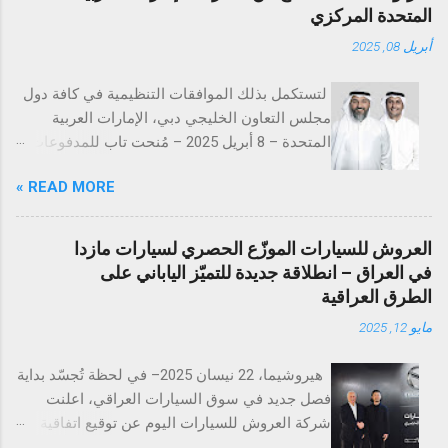
المتحدة المركزي
أبريل 08, 2025
لتستكمل بذلك الموافقات التنظيمية في كافة دول
مجلس التعاون الخليجي دبي، الإمارات العربية
المتحدة – 8 أبريل 2025 – مُنحت تاب للمدفوعات
ترخيص تقديم خدمات المدفوعات التجارية من
READ MORE »
مصرف الإمارات العربية المتحدة المركزي
(CBUAE)، في خطوة تُعد إنجازاً بارزاً يعزز من حضور
الشركة في السوق الإماراتية. وبذلك، تستكمل تاب
العروش للسيارات الموزّع الحصري لسيارات مازدا
للمدفوعات جميع الموافقات التنظيمية والتراخيص
في العراق – انطلاقة جديدة للتميّز الياباني على
المطلوبة في دول مجلس التعاون الخليجي. تُعد
الطرق العراقية
الإمارات العربية المتحدة السوق الأكبر إقليمياً في
مايو 12, 2025
مجال التقنية المالية والمدفوعات، إذ تحتضن 184
شركة متخصصة في هذا القطاع الحيوي. ومع
هيروشيما، 22 نيسان 2025– في لحظة تُجسّد بداية
استكمال التراخيص في كلٍّ من السعودية، الكويت،
فصل جديد في سوق السيارات العراقي، اعلنت
قطر، البحرين، عُمان، والإمارات، تواصل تاب
شركة العروش للسيارات اليوم عن توقيع اتفاقية
للمدفوعات ترسيخ مكانتها كأحد أكثر مزوّدي
التوزيع الرسمية مع شركة مازدا العالمية، وذلك في