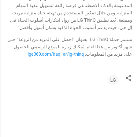
المدعومة بالذكاء الاصطناعي فرصة رائعة لتسهيل تنفيذ المهام
المنزلية. ومن خلال تمكين المستخدم من تهيئة حياة منزلية مريحة
وممتعة، يُعد تطبيق LG ThinQ من رواد ابتكارات أسلوب الحياة في
إل جي، حيث يدعم أسلوب الحياة الذكية بشكل أسهل وأفضل".
تستمر حملة LG ThinQ بعنوان "احصل على المزيد من الروعة" حتى
شهر أكتوبر من هذا العام. يُمكنك زيارة الموقع الرسمي للحصول
على مزيد من المعلومات.
lge360.com/iraq_ar/lg-thinq
LG
ت
ع
ل
ي
ق