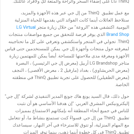
LG ThinQ على إضفاء السحر والراحة والمتعة لكِ ولأفراد عائلتك.
مع عمل تطبيق ThinQ من إل جي عبر هذه الأجهزة والمزيد،
ستلاحظ العائلات أينما كانت الفوائد التي يقدمها للحياة المنزلية
اليومية. اكتشفي هذه "الروعة" من خلال زيارة متجر
LG Virtual
Brand Shop
الذي يوفر فرصة للتحقق من جميع مواصفات منتجات
ThinQ. تجولي في المتجر واستكشفي وتعرفي على كل ما تحتاجينه
لمعرفته حول منتجات وأجهزة إل جي. يمكن للمستخدمين حتى قياس
الأجهزة ومعرفة مدى ملاءمتها للمساحة. أيضاً يمكن للمهتمين زيارة
متاجر LG Brandshop أربيل (معرض إل جي الرئيسي) ، البصرة
(معرض الحريشاوي) ، بغداد (مارفيل 2 ، معرض الأقصى) ، النجف
(معرض الطفيلي) للحصول على تجربة تطبيق ThinQ في منطقته
الخاصة.
حول ذلك، قال السيد يونغ هاك جونغ المدير التنفيذي لشركة "إل جي"
إليكترونيكس المشرق العربي: "إن هدفنا الأساسي هو أن نثبت
للناس في جميع أنحاء المنطقة أنه بإمكانهم الاستمتاع بمميزات
تطبيق ThinQ من إل جي. فسواءً كنت تستمتع بنشاط ما، أو تتعامل
مع المهام المنزلية، أو تتوق للاسترخاء في آخر النهار، سيساعدك
تطبيق ThinQ في كل خطوة أينما ذهب، بينما توفر الميزات