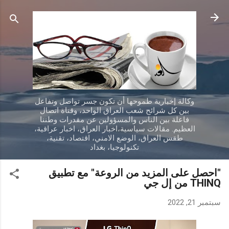
التخطي إلى المحتوى الرئيسي
وكالة إخبارية طموحها أن تكون جسر تواصل وتفاعل
بين كل شرائح شعب العراق الواحد، وقناة اتصال
فاعلة بين الناس والمسؤولين عن مقدرات وطننا
العظيم. مقالات سياسية،اخبار العراق، اخبار عراقية،
طقس العراق، الوضع الامني، اقتصاد، تقنية،
تكنولوجيا، بغداد
"احصل على المزيد من الروعة" مع تطبيق
THINQ من إل جي
سبتمبر 21, 2022