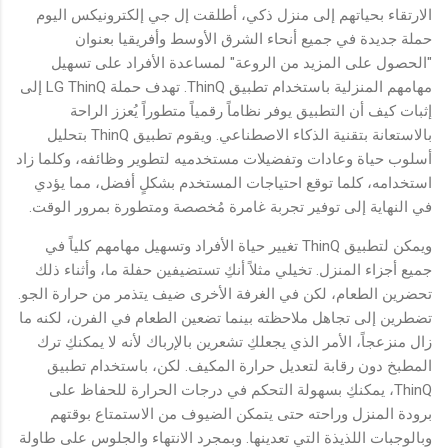
الارتقاء بحياتهم إلى منزل ذكي، أطلقت إل جي إلكترونيكس اليوم
حملة جديدة في جميع أنحاء الشرق الأوسط وأفريقيا بعنوان
"الحصول على المزيد من الروعة" لمساعدة الأفراد على تسهيل
مهامهم المنزلية باستخدام تطبيق ThinQ. تهدف حملة LG ThinQ إلى
إثبات كيف أن التطبيق يوفر نظاماً رقمياً متطوراً يُعزز الراحة
بالاستعانة بتقنية الذكاء الاصطناعي. ويقوم تطبيق ThinQ بتحليل
أسلوب حياة وعادات وتفضيلات مستخدميه لتطوير وظائفه، وكلما زاد
استخدامه، كلما توقع احتياجات المستخدم بشكلٍ أفضل، مما يؤدي
في النهاية إلى توفير تجربة غامرة مُخصصة ومتطورة بمرور الوقت.
ويمكن لتطبيق ThinQ تغيير حياة الأفراد وتسهيل مهامهم كلياً في
جميع أجزاء المنزل. تخيلي مثلاً أنكِ تستضيفين حفلة ما، وأثناء ذلك
تحضرين الطعام، لكن في الغرفة الأخرى ضيف يتذمر من حرارة الجو.
تضطرين إلى تجاهل ملاحظته بينما تضعين الطعام في الفرن، لكنه ما
زال منزعجاً، الأمر الذي يجعلكِ تشعرين بالإرباك لأنه لا يمكنكِ ترك
المطبخ دون رقابة لتعديل حرارة المكيف. لكن، باستخدام تطبيق
ThinQ، يمكنكِ بسهولة التحكم في درجات الحرارة للحفاظ على
برودة المنزل وراحته حتى يتمكن الضيوف من الاستمتاع بوقتهم
وبالوجبات اللذيذة التي تعدينها. وبمجرد الانتهاء والجلوس على طاولة