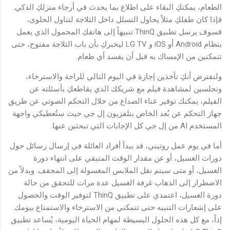
الطعام، يمكنكِ البقاء على اطلاع بما يحدث في أرجاء منزلكِ الذكي.
فإذا كان طفلكِ مثلاً يحاول التسلل داخل الثلاجة لتناول الحلوى،
فسوف يرسل تطبيق ThinQ تنبيهاً إلى هاتفكِ المحمول الذي يعمل
بنظام Android أو iOS و LG TV ليخبركِ بأن باب الثلاجة مفتوح، حتى
تتمكنين من الإمساك به قبل أن يفسد أي طعام.
ولنفترض أنكِ تأخذين إجازة في اليوم التالي للراحة والاسترخاء،
وتجلسين لمشاهدة فيلم مع شريكك الذي يقاطعكِ بأسئلته عن
الفيلم، يمكنك توفير عناء الصداع من خلال التحكم الصوتي عن طريق
جهاز التحكم عن بُعد الخاص بتلفزيون إل جي حيث ستُعطيكي واجهة
المستخدم AI من إل جي كل الإجابات التي تبحثين عنها.
أما في يوم عمل روتيني، قد يبدأ أفراد العائلة في إرسال رسائل حول
دورات الغسيل، أو عن مقدار الوقت المتبقي على انتهاء دورة
الغسيل، أو متى سيتم نقل الملابس المغسولة إلى المجفف. وبدلاً من
الاضطرار إلى الذهاب غرفة الغسيل عدة مرات للتحقق من حالة
دورة الغسيل، اعتمدي على تطبيق ThinQ لتوفير الوقت والحصول
على إشعارات التنبيه حتى تتمكني من الاسترخاء والاستمتاع بيومك.
إذاً، مع كل هذه الحلول البسيطة لمهام الحياة اليومية، يُساعد تطبيق