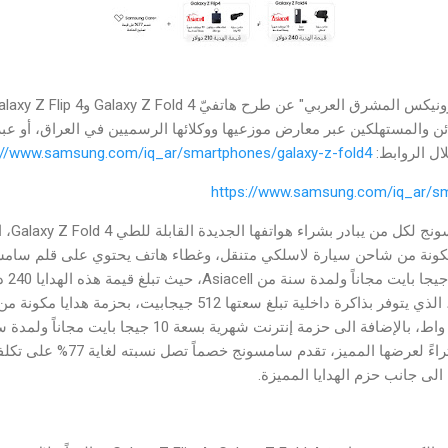
زبائن والمستهلكين عبر معارض موزعيها ووكلائها الرسميين في العراق، أو ع
ال الروابط:
://www.samsung.com/iq_ar/smartphones/galaxy-z-fold4
https://www.samsung.com/iq_ar/sm
وبهذه ال
حزمة إن
يشتري هاتف Galaxy Z Flip 4، الذي يتوفر بذاكرة داخلية تبلغ سعتها 512
قيمة هذه الهدايا 210 دولار. وإثراء
الى جانب حزم الهدايا المميزة.