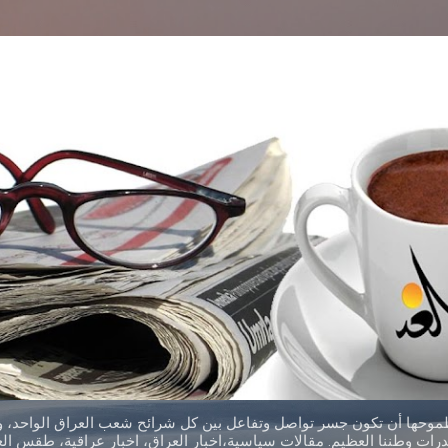
التخطي إلى المحتوى الرئيسي
طموحها أن تكون جسر تواصل وتفاعل بين كل شرائح شعب العراق الواحد، وق
ات وطننا العظيم. مقالات سياسية،اخبار العراق، اخبار عراقية، طقس العر