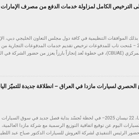
الترخيص الكامل لمزاولة خدمات الدفع من مصرف الإمارات ال
أبريل 2025 – مُنحت تاب للمدفوعات ترخيص تقديم خدمات المدفوعات التجارية م
المتحدة المركزي (CBUAE)، في خطوة تُعد إنجازاً بارزاً يعزز من حضور الشركة
ب للمدفوعات جميع الموافقات التنظيمية والتراخيص المطلوبة في دول مجل
 هذا القطاع الحيوي. ومع استكمال التراخيص في كلٍّ من السعودية، الكو
 تواصل تاب للمدفوعات ترسيخ مكانتها كأحد أكثر مزوّدي خدمات الدفع ترخيصا
الحصري لسيارات مازدا في العراق – انطلاقة جديدة للتميّز الي
من الشركات العاملة في دول الخليج. كما يؤكّد هذا الإنجاز دور تاب للم
دفع الرقمي على مستوى منطقة الشرق الأوسط وشمال إفريقيا، انسجاماً مع
دفوعات في المنطقة. يشهد قطاع المدفوعات الرقمية في دولة الإمارات نموا
هيروشيما، 22 نيسان 2025– في لحظة تُجسّد بداية فصل جديد في سوق الس
يارات اليوم عن توقيع اتفاقية التوزيع الرسمية مع شركة مازدا العالمية،
 بحضور الرئيس التنفيذي لشركة العروش للسيارات الدكتور صباح عبد اللطي