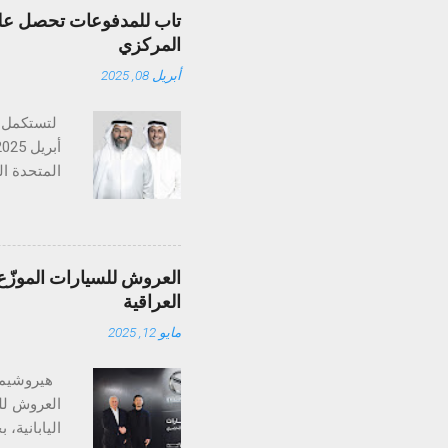
تاب للمدفوعات تحصل على 
المركزي
أبريل 08, 2025
تستكمل تا
متخصصة في
والإمارات،
العروش للسيارات الموزّع 
التنظيمي ض
العراقية
عمليات ال
مايو 12, 2025
منظومة الم
العروش للس
اليابانية،