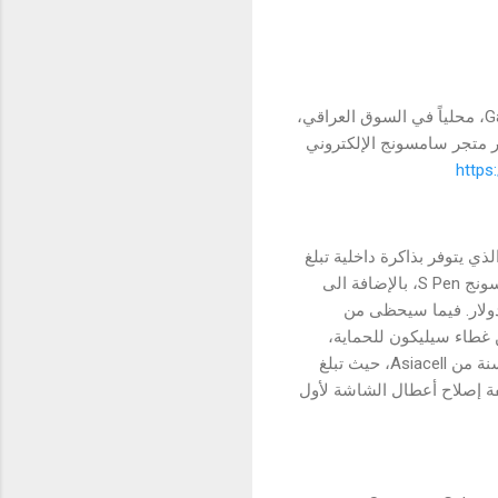
أعلنت شركة "سامسونج إلكترونيكس المشرق العربي" عن طرح هاتفيّ Galaxy Z Fold 4 وGalaxy Z Flip 4، محلياً في السوق العراقي،
بر متجر سامسونج الإلكتروني
https
مناسبة، ستقدم سامسونج لكل من يبادر بشراء هواتفها الجديدة القابلة للطي Galaxy Z Fold 4، الذي يتوفر بذاكرة داخلية تبلغ
سعتها 512 جيجابيت، بحزمة مكونة من شاحن سيارة لاسلكي متنقل، وغطاء هاتف يحتوي على قلم سامسونج S Pen، بالإضافة الى
ترنت شهرية بسعة 10 جيجا بايت مجاناً ولمدة سنة من Asiacell، حيث تبلغ قيمة هذه الهدايا 240 دولار. فيما سيحظى من
 جيجابيت، بحزمة هدايا مكونة من غطاء سيليكون للحماية،
وشاحن سيارة متنقل بقوة 40 واط، بالإضافة الى حزمة إنترنت شهرية بسعة 10 جيجا بايت مجاناً ولمدة سنة من Asiacell، حيث تبلغ
ً لعرضها المميز، تقدم سامسونج خصماً تصل نسبته لغاية 77% على تكلفة إصلاح أعطال الشاشة لأول