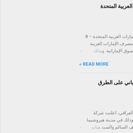
عربية المتحدة
لتستكمل بذلك الموافقات التنظيمية في كافة دول مجلس التعاون الخليجي دبي، الإمارات العربية المتحدة – 8
ن مصرف الإمارات العربية
 في السوق الإماراتية. وبذلك،
س التعاون الخليجي. تُعد
READ MORE »
الإمارات العربية المتحدة السوق الأكبر إقليمياً في مجال التقنية المالية والمدفوعات، إذ تحتضن 184 شركة
يت، قطر، البحرين، عُمان،
ً والتزاماً بالامتثال
اباني على الطرق
دفوعات في توحيد وتبسيط
 رؤيتها الهادفة إلى تطوير
ً متسارعاً، إذ من ...
يارات العراقي، اعلنت شركة
 وذلك في مدينة هيروشيما
ف السالم والسيد منابو