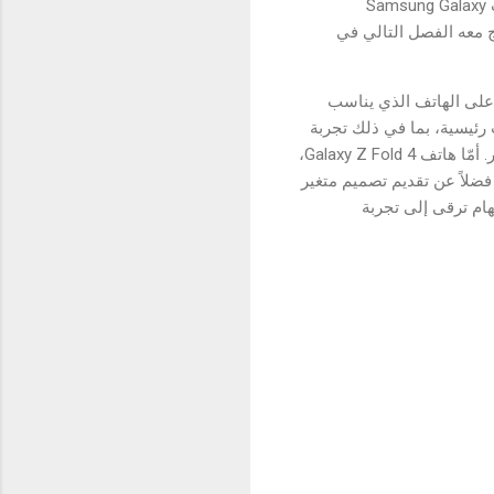
ويشار إلى أن سامسونج قامت بالكشف عن هاتفيّ Galaxy Z Fold 4 وGalaxy Z Flip 4، عالمياً خلال حدث Samsung Galaxy
نج معه الفصل التالي في
 على الهاتف الذي يناسب
ز، مع إضافة ميزات رئيسية، بما في ذلك تجربة
الكاميرا المطورة، واستخدام بطارية أكبر، وفرص التخصيص الأوسع، مع الحفاظ على تصميمه فائق الصغر. أمّا هاتف Galaxy Z Fold 4،
فضلاً عن تقديم تصميم متغير
ام ترقى إلى تجربة