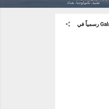
تقنية، تكنولوجيا، بغداد
سامسونج المشرق العربي تطرح هاتفي Galaxy Z Fold 4 و Galaxy Z Flip 4 رسمياً في