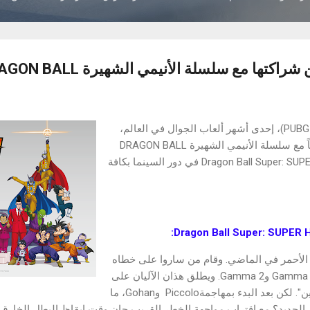
اكتها مع سلسلة الأنيمي الشهيرة DRAGON BALL
أعلنت ببجي موبايل (PUBG MOBILE)، إحدى أشهر ألعاب الجوال في العالم،
اليوم عن شراكتها الجديدة كلياً مع سلسلة الأنيمي الشهيرة DRAGON BALL
تزامناً مع إطلاق فيلم Dragon Ball Super: SUPER HERO في دور السينما بكافة
ش الشريط الأحمر في الماضي. وقام من ساروا على خطاه
بابتكار الكائنات الآلية القوية Gamma 1 وGamma 2. ويطلق هذان الآليان على
أنفسهما لقب "الأبطال الخارقين". لكن بعد البدء بمهاجمةPiccolo وGohan، ما
لجديد؟ مع اقتراب مواجهة الخطر القريب حان وقت إيقاظ البطل الخارق!