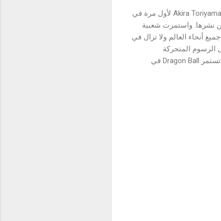
أطلقت سلسلة Dragon Ball الناجحة في عام 1984 عندما تم إصدار سلسلة المانجا اليابانية الشهيرة من Akira Toriyama لأول مرة في
د السلسلة الأعلى مرتبةً طوال 10 سنوات ونصف من نشرها. واستمرت شعبية
ذهل بلغ 260 مليون نسخة تم بيعها في جميع أنحاء العالم ولا تزال في
قط وتشمل الرسوم المتحركة
التلفزيونية والأفلام والألعاب والمنتجات الترويجية. والآن وبعد 38 عاماً من إطلاق سلسلة المانجا الأصلية، تستمر Dragon Ball في