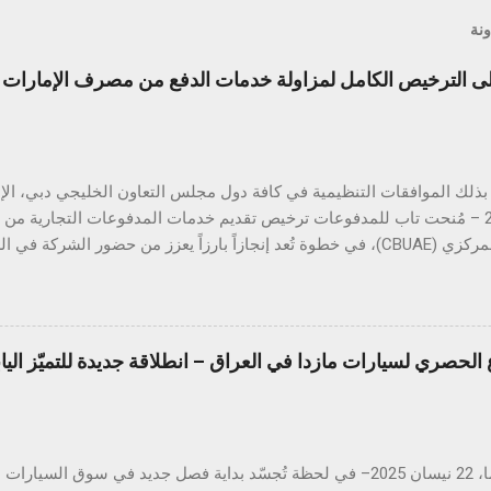
ونة
الترخيص الكامل لمزاولة خدمات الدفع من مصرف الإمارات ال
أبريل 2025 – مُنحت تاب للمدفوعات ترخيص تقديم خدمات المدفوعات التجارية م
المتحدة المركزي (CBUAE)، في خطوة تُعد إنجازاً بارزاً يعزز من حضور الشركة
ب للمدفوعات جميع الموافقات التنظيمية والتراخيص المطلوبة في دول مجل
 هذا القطاع الحيوي. ومع استكمال التراخيص في كلٍّ من السعودية، الكو
 تواصل تاب للمدفوعات ترسيخ مكانتها كأحد أكثر مزوّدي خدمات الدفع ترخيصا
الحصري لسيارات مازدا في العراق – انطلاقة جديدة للتميّز الي
من الشركات العاملة في دول الخليج. كما يؤكّد هذا الإنجاز دور تاب للم
دفع الرقمي على مستوى منطقة الشرق الأوسط وشمال إفريقيا، انسجاماً مع
دفوعات في المنطقة. يشهد قطاع المدفوعات الرقمية في دولة الإمارات نموا
هيروشيما، 22 نيسان 2025– في لحظة تُجسّد بداية فصل جديد في سوق الس