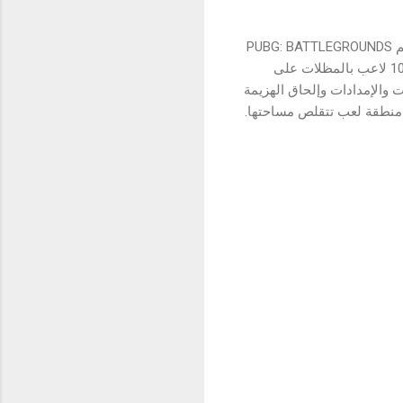
ترتكز لعبة ببجي موبايل (PUBG MOBILE) المخصصة للهواتف الجوالة على النسخة الأصلية المعروفة باسم PUBG: BATTLEGROUNDS
والتي حققت ظاهرة عالمية واجتاحت عالم التسلية التفاعلية سنة 2017. تبدأ اللعبة بهبوط ما يصل إلى 100 لاعب بالمظلات على
ت والإمدادات وإلحاق الهزيمة
ى منطقة لعب تتقلص مساحتها.