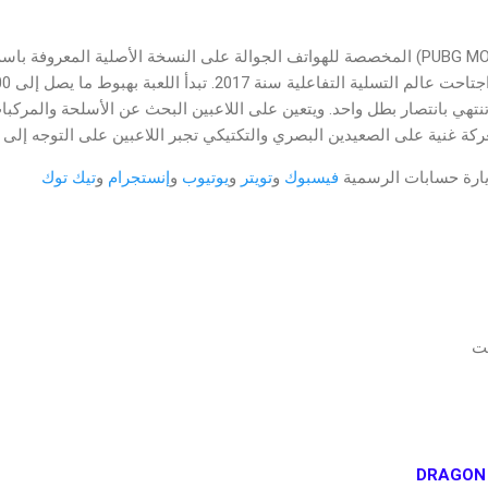
تنتهي بانتصار بطل واحد. ويتعين على اللاعبين البحث عن الأسلحة والمركبا
كة غنية على الصعيدين البصري والتكتيكي تجبر اللاعبين على التوجه إل
يارة حسابات الرسمية
فيسبوك
و
تويتر
و
يوتيوب
و
إنستجرام
و
تيك توك
نت