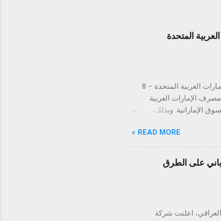
عربية المتحدة
لتستكمل بذلك الموافقات التنظيمية في كافة دول مجلس التعاون الخليجي دبي، الإمارات العربية المتحدة – 8
ن مصرف الإمارات العربية
 في السوق الإماراتية. وبذلك،
س التعاون الخليجي. تُعد
READ MORE »
الإمارات العربية المتحدة السوق الأكبر إقليمياً في مجال التقنية المالية والمدفوعات، إذ تحتضن 184 شركة
يت، قطر، البحرين، عُمان،
ً والتزاماً بالامتثال
اباني على الطرق
دفوعات في توحيد وتبسيط
 رؤيتها الهادفة إلى تطوير
ً متسارعاً، إذ من ...
يارات العراقي، اعلنت شركة