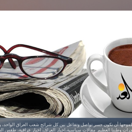
التخطي إلى المحتوى الرئيسي
طموحها أن تكون جسر تواصل وتفاعل بين كل شرائح شعب العراق الواحد، وق
ات وطننا العظيم. مقالات سياسية،اخبار العراق، اخبار عراقية، طقس العر