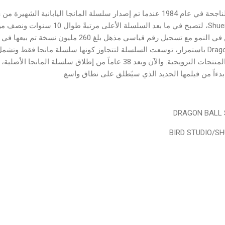
Shueisha's Weekly Shonen Jump، لتصبح في ما بع
سلسلة المانجا منذ ذلك الحين في النمو مع تسجيل رقم قياسي م
ازدياد. ومع تزايد شعبية Dragon Ball باستمرار، توسعت السلسلة لتتجاوز كونها سلسلة مانجا ف
دءاً من فيلمها الجديد الذي سيًطلق على نطاق واسع.