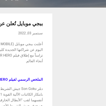
ببجي موبايل تُعلن عن شر
سبتمبر 03, 2022
أنحاء العالم.
الملخص الرسمي لفيلم Dragon Ball Super: SUPER HERO:
دمّر Son Goku جي
هو هدف جيش الشريط الأحمر ا