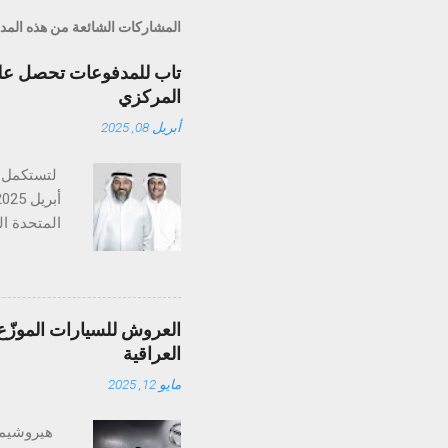
المشاركات الشائعة من هذه المد
تاب للمدفوعات تحصل على 
المركزي
أبريل 08, 2025
تستكمل تا
متخصصة في
والإمارات،
العروش للسيارات الموزّع 
التنظيمي ض
العراقية
عمليات ال
مايو 12, 2025
منظومة الم