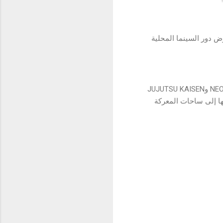
على جدول عروض دور السينما المحلية
تعاونت ببجي موبايل في الماضي مع سلاسل أنيمي أخرى شهيرة عالمياً مثل NEON GENESIS EVANGELION وJUJUTSU KAISEN
يال على حبها إلى ساحات المعركة