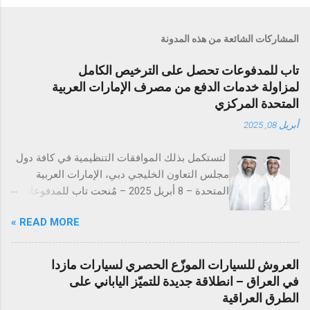
المشاركات الشائعة من هذه المدونة
تاب للمدفوعات تحصل على الترخيص الكامل
لمزاولة خدمات الدفع من مصرف الإمارات العربية
المتحدة المركزي
أبريل 08, 2025
لتستكمل بذلك الموافقات التنظيمية في كافة دول
مجلس التعاون الخليجي دبي، الإمارات العربية
المتحدة – 8 أبريل 2025 – مُنحت تاب للمدفوعات
ترخيص تقديم خدمات المدفوعات التجارية من
READ MORE »
مصرف الإمارات العربية المتحدة المركزي
(CBUAE)، في خطوة تُعد إنجازاً بارزاً يعزز من حضور
الشركة في السوق الإماراتية. وبذلك، تستكمل تاب
العروش للسيارات الموزّع الحصري لسيارات مازدا
للمدفوعات جميع الموافقات التنظيمية والتراخيص
في العراق – انطلاقة جديدة للتميّز الياباني على
المطلوبة في دول مجلس التعاون الخليجي. تُعد
الطرق العراقية
الإمارات العربية المتحدة السوق الأكبر إقليمياً في