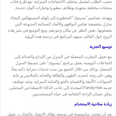
حسب الطلب لتشمل مختلف الاحتياجات المنزلية، مع طرح فئات
منتجات مختلفة مجهزة بوظائف مطورة وخيارات ألوان جديدة.
وتهدف تصاميم "بسيبوك" المتطورة إلى إلهام المستهلكين لإنشاء
منازل مخصصة تعكس أذواقهم والأبعاد الجمالية المتنوعة التي
يفضلونها، بغض النظر عن مكان وجودهم. ومع التوسع في نشر هذه
الروح حول العالم، يسهم البرنامج في ترجمة هذه الرؤية.
توسيع التجربة
مع تحول التجارب المتصلة في المنزل من الإبداع والحداثة إلى
التفاعلات اليومية، يعمل برنامج "بيسبوك" على تبسيط المنزل
المتصل، وذلك من خلال الجمع بين ست خدمات منزلية ذكية معاً،
وهي على وجه لتحديد: الطهي والطاقة والعناية بالملابس ورعاية
الحيوانات الأليفة والاهتمام بالجو والعناية المنزلية. وعند توظيف
خدمة Family Hub المحدثة إلى جانب الذكاء الاصطناعي المحسّن،
يمكن ضمان الراحة التلقائية في حياة المستخدمين.
زيادة صلاحية الاستخدام
بعد أن نجحت سامسونج في توسعة نطاق الانتشار والتجارب، تعمل