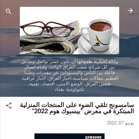
التخطي إلى المحتوى الرئيسي
وكالة إخبارية طموحها أن تكون جسر تواصل وتفاعل
بين كل شرائح شعب العراق الواحد، وقناة اتصال
فاعلة بين الناس والمسؤولين عن مقدرات وطننا
العظيم. مقالات سياسية،اخبار العراق، اخبار عراقية،
طقس العراق، الوضع الامني، اقتصاد، تقنية،
تكنولوجيا، بغداد
سامسونج تلقي الضوء على المنتجات المنزلية
المبتكرة في معرض "بيسبوك هوم 2022"
يونيو 07, 2022