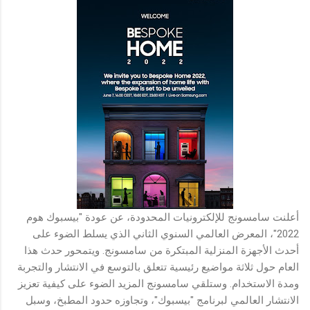
أعلنت سامسونج للإلكترونيات المحدودة، عن عودة "بيسبوك هوم
2022"، المعرض العالمي السنوي الثاني الذي يسلط الضوء على
أحدث الأجهزة المنزلية المبتكرة من سامسونج. ويتمحور حدث هذا
العام حول ثلاثة مواضيع رئيسية تتعلق بالتوسع في الانتشار والتجربة
ومدة الاستخدام. وستلقي سامسونج المزيد الضوء على كيفية تعزيز
الانتشار العالمي لبرنامج "بيسبوك"، وتجاوزه حدود المطبخ، وسبل