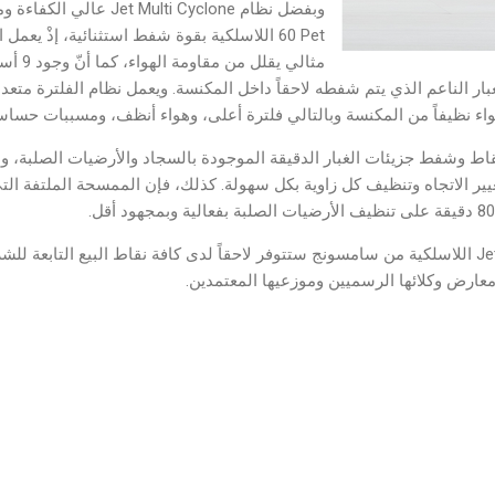
60 Pet اللاسلكية بقوة شفط استثنائية، إذْ ي
ار الناعم الذي يتم شفطه لاحقاً داخل المكنسة. ويعمل نظام الفلترة متعد
ة Jet Fit على التقاط وشفط جزيئات الغبار الدقيقة الموجودة بالسجاد والأرضيات الصلب
تغيير الاتجاه وتنظيف كل زاوية بكل سهولة. كذلك، فإن الممسحة الملتفة 
ويشار إلى أن مكنسة Jet 60 Pet اللاسلكية من سامسونج ستتوفر لاحقاً لدى كافة نقاط البيع التاب
ارض وكلائها الرسميين وموزعيها المعتمدين.