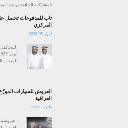
المشاركات الشائعة من هذه المد
تاب للمدفوعات تحصل على 
المركزي
أبريل 08, 2025
تستكمل تا
متخصصة في
والإمارات،
العروش للسيارات الموزّع 
التنظيمي ض
العراقية
عمليات ال
مايو 12, 2025
منظومة الم
العروش للس