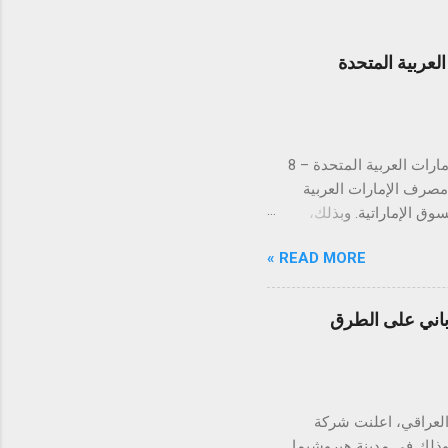
عربية المتحدة
لتستكمل بذلك الموافقات التنظيمية في كافة دول مجلس التعاون الخليجي دبي، الإمارات العربية المتحدة – 8
ن مصرف الإمارات العربية
 في السوق الإماراتية. وبذلك،
س التعاون الخليجي. تُعد
READ MORE »
الإمارات العربية المتحدة السوق الأكبر إقليمياً في مجال التقنية المالية والمدفوعات، إذ تحتضن 184 شركة
يت، قطر، البحرين، عُمان،
ً والتزاماً بالامتثال
اباني على الطرق
دفوعات في توحيد وتبسيط
 رؤيتها الهادفة إلى تطوير
ً متسارعاً، إذ من ...
يارات العراقي، اعلنت شركة
 وذلك في مدينة هيروشيما