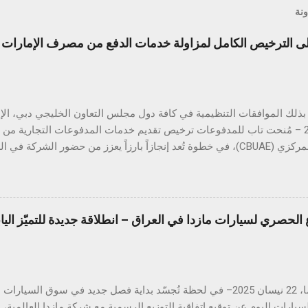
ونة
الترخيص الكامل لمزاولة خدمات الدفع من مصرف الإمارات ال
أبريل 2025 – مُنحت تاب للمدفوعات ترخيص تقديم خدمات المدفوعات التجارية م
المتحدة المركزي (CBUAE)، في خطوة تُعد إنجازاً بارزاً يعزز من حضور الشركة
ب للمدفوعات جميع الموافقات التنظيمية والتراخيص المطلوبة في دول مجل
 هذا القطاع الحيوي. ومع استكمال التراخيص في كلٍّ من السعودية، الكو
 تواصل تاب للمدفوعات ترسيخ مكانتها كأحد أكثر مزوّدي خدمات الدفع ترخيصا
الحصري لسيارات مازدا في العراق – انطلاقة جديدة للتميّز الي
من الشركات العاملة في دول الخليج. كما يؤكّد هذا الإنجاز دور تاب للم
دفع الرقمي على مستوى منطقة الشرق الأوسط وشمال إفريقيا، انسجاماً مع
دفوعات في المنطقة. يشهد قطاع المدفوعات الرقمية في دولة الإمارات نموا
هيروشيما، 22 نيسان 2025– في لحظة تُجسّد بداية فصل جديد في سوق الس
يارات اليوم عن توقيع اتفاقية التوزيع الرسمية مع شركة مازدا العالمية،