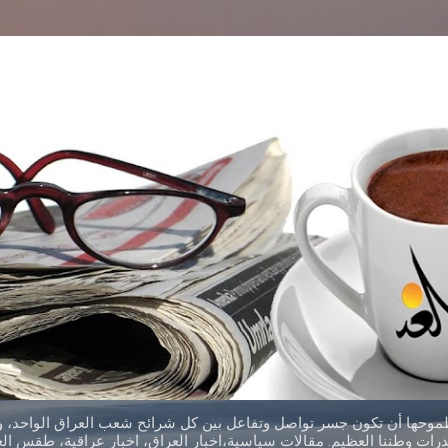
التخطي إلى المحتوى الرئيسي
طموحها أن تكون جسر تواصل وتفاعل بين كل شرائح شعب العراق الواحد، وق
ات وطننا العظيم. مقالات سياسية،اخبار العراق، اخبار عراقية، طقس العر