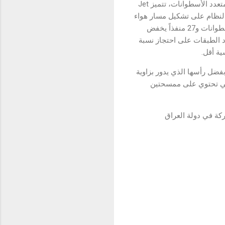
وبفضل نظام Jet Multi Cyclone عالي الكفاءة ومتعدد الأسطوانات، تتميز Jet
عمل النظام على تشكيل مسار هواء
مثالي يقلل من مقاومة الهواء، كما أنّ وجود 9 أسطوانات و27 منفذاً يخفض
د الطبقات على احتجاز نسبة
ة، وبفضل رأسها الذي يدور بزاوية
التي تحتوي على ممسحتين
عة للشركة في دولة العراق