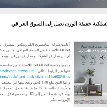
سلكية خفيفة الوزن تصل إلى السوق العراقي
60 Pet اللاسلكية في السوق العراقي، والتي 
أي من معارض الشركة أو معارض موزعيها ووكلائه
وتتميز مكنسة Jet 60 Pet اللاسلك
عنها عبر الرابط التالي:
com/levant_ar/vacuum-
aners/stick/hand-stick-silver-vs15a6032r5-eu
وزنها الذي يبلغ 1.48 كجم، وبفعاليتها ف
والأرضيات الصلبة بكفاءة عالية، بفضل المحرك ا
يولّد قوة شفط تصل إلى 150 وا
الإيروديناميكي.