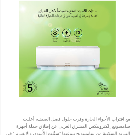
مع اقتراب الأجواء الحارة وقرب حلول فصل الصيف، أعلنت
سامسونج إلكترونيكس المشرق العربي عن إطلاق حملة أجهزة
التبريد السكنية من سامسونج بنوعيها "سبْلِت الأُسود، والإنفيرتر" في