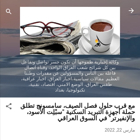
التخطي إلى المحتوى الرئيسي
وكالة إخبارية طموحها أن تكون جسر تواصل وتفاعل
بين كل شرائح شعب العراق الواحد، وقناة اتصال
فاعلة بين الناس والمسؤولين عن مقدرات وطننا
العظيم. مقالات سياسية،اخبار العراق، اخبار عراقية،
طقس العراق، الوضع الامني، اقتصاد، تقنية،
تكنولوجيا، بغداد
مع قرب حلول فصل الصيف، سامسونج تطلق
حملة أجهزة التبريد السكنية "سبْلِت الأُسود،
والإنفيرتر" في السوق العراقي
مارس 22, 2022