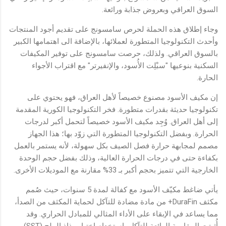
السوق العراقي وبعروض جذابة ورائعة.
وجاء إطلاق هذه الحملة لحرص سامسونج على تقديم أجود المنتجات
وأحدث التكنولوجيا المتطورة لعملائها، بالإضافة الى اهتمامها الكبير
بالسوق العراقي. ولذلك، حرصت سامسونج على توفير المكيفات
السكنية بنوعيها "سبْلِت الأُسود، والإنفيرتر" مع اقتراب الأجواء
الحارة.
إن مكيف الأسود مصنوع خصيصاً لأهل العراق، فهو يحتوي على
تكنولوجيا حديثة بقدرات متطورة. فخر التكنولوجيا الكورية المقدمة
إلى أهل العراق. وُجِد مكيف الأسود خصيصاً لتحمل أكبر لدرجات
الحرارة. وبفضل التكنولوجيا المتطورة التي زوّد بها؛ هذا الجهاز
مصمم لمجابهة حرارة فصل الصيف بكل سهولة، لأنه يستمر بالعمل
بكفاءة حتى في درجات الحرارة العالية، وذلك بفضل حجم الوحدة
الخارجية التي تتميز بحجم أكبر بـ 33% مقارنة مع الموديلات الأخرى.
يأتي ضاغط مكيّف الأسود مع كفالة لمدة 5 سنوات، حيث صُمم
مكثف DuraFin+ من مادة مضادة للتآكل لحماية المكثف من الصدأ،
مما يساعد في الإبقاء على الأداء المثالي للمبادل الحراري. وقد