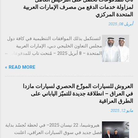
لمزاولة خدمات الدفع من مصرف الإمارات العربية
المتحدة المركزي
أبريل 08, 2025
لتستكمل بذلك الموافقات التنظيمية في كافة دول
مجلس التعاون الخليجي دبي، الإمارات العربية
المتحدة – 8 أبريل 2025 – مُنحت تاب للمدفوعات
ترخيص تقديم خدمات المدفوعات التجارية من
READ MORE »
مصرف الإمارات العربية المتحدة المركزي
(CBUAE)، في خطوة تُعد إنجازاً بارزاً يعزز من حضور
الشركة في السوق الإماراتية. وبذلك، تستكمل تاب
العروش للسيارات الموزّع الحصري لسيارات مازدا
للمدفوعات جميع الموافقات التنظيمية والتراخيص
في العراق – انطلاقة جديدة للتميّز الياباني على
المطلوبة في دول مجلس التعاون الخليجي. تُعد
الطرق العراقية
الإمارات العربية المتحدة السوق الأكبر إقليمياً في
مايو 12, 2025
مجال التقنية المالية والمدفوعات، إذ تحتضن 184
شركة متخصصة في هذا القطاع الحيوي. ومع
هيروشيما، 22 نيسان 2025– في لحظة تُجسّد بداية
استكمال التراخيص في كلٍّ من السعودية، الكويت،
فصل جديد في سوق السيارات العراقي، اعلنت
قطر، البحرين، عُمان، والإمارات، تواصل تاب