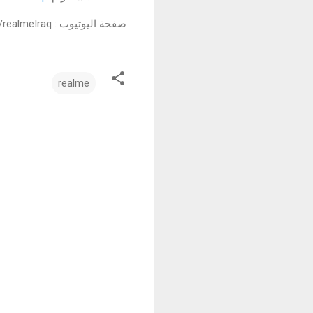
صفحة اليوتيوب : https://www.youtube.com/c/realmeIraq
realme
ت
ع
ل
ي
ق
ا
ت