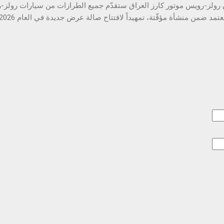
 رولز-رويس موتور كارز العراق ستقدّم جميع الطرازات من سيارات رولز
لرولز-رويس منذ تأسيس العلامة التجارية قبل 120 عاماً سوق ال
 تُظهر نمواً مستداماً في الفترة المقبلة أعلنت رولز-رويس موتور كارز ال
ة العروش لتجارة السيارات المحدودة وكيلاً رسمياًَ لها في العراق. ومن ال
الخاصة بها في مطلع العام 2026 تحت اسم رولز-رويس موتور كارز العراق
البصرية الجديدة، فتُتيح لعملائها فرصة اختبار جوهر العلامة التجارية و
دث التقنيات الرقمية. سيتمكّن العملاء قريباً من زيارة منشأة مؤقتة تتوف
 إلى جانب تشكيلة من الأكسسوارات الفاخرة، مع الاستفادة من الخدمات ا