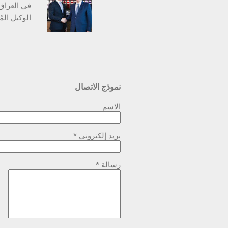
في العراق
ويُرتقب أن
اختيار شرك
رولز-رويس 
نموذج الاتصال
مزوّدة بأح
رولز-رويس،
الاسم
بريد إلكتروني
*
رسالة
*