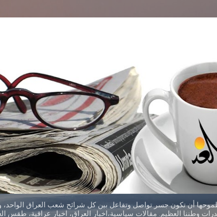
التخطي إلى المحتوى الرئيسي
طموحها أن تكون جسر تواصل وتفاعل بين كل شرائح شعب العراق الواحد، وق
ات وطننا العظيم. مقالات سياسية،اخبار العراق، اخبار عراقية، طقس العر