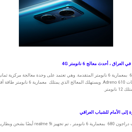
إلى جانب أحدث شريحة سناب دراجون 680 بمعمارية 6 نانوم