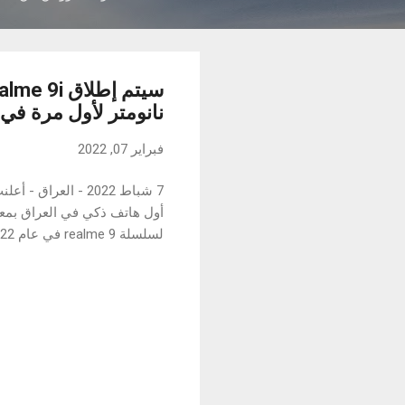
نانومتر لأول مرة في 
فبراير 07, 2022
لسلسلة realme 9 في عام 2022. سوف يجلب realme 9i للمستهلكين الشباب تجربة أداء مع قفزة إلى الأمام مرة أخرى.