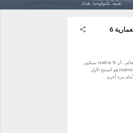
تقنية، تكنولوجيا، بغداد
سيتم إطلاق realme 9i في 13 شباط ، مع ظهور لسناب دراجون 680 بمعمارية 6
7 شباط 2022 - العراق - أعلنت اليوم شركة realme ، العلامة التجارية للهواتف الذكية الأسرع نموًا في العالم ، أن realme 9i سيكون
أول هاتف ذكي في العراق بمعالج سناب دراجون 680 بمعمارية 6 نانومتر. سيتم إطلاقه في 13 فبراير. realme 9i هو المنتج الأول