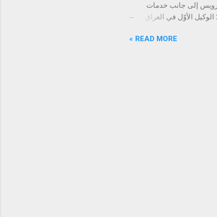
-رويس إلى جانب خدمات
الوكيل المُعتمد ضمن منشأة مؤقّتة، تمهيداً لافتتاح صالة عرض جديدة في العام 2026 الوكيل الأوّل في العراق
منتجات الفاخرة العراقية تشهد تطوراً ملحوظاً
READ MORE »
شرق الأوسط وأفريقيا عن
مقرّر أن تفتتح صالة العرض
. وسينسجم تصميم الصالة مع هوية
سط مساحة عصرية وحديثة
ّر فيها مجموعة من طرازات
لتي ...