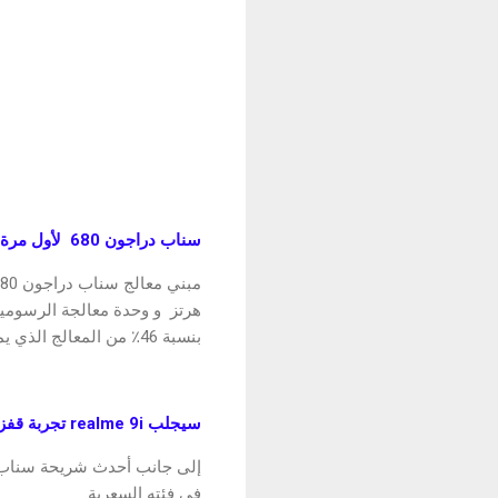
سناب دراجون 680 لأول مرة في العراق ، أحدث معالج 6 نانومتر 4G
بنسبة 46٪ من المعالج الذي يمتلك 12 نانومتر.
سيجلب realme 9i تجربة قفزة إلى الأمام للشباب العراقي
في فئته السعرية.