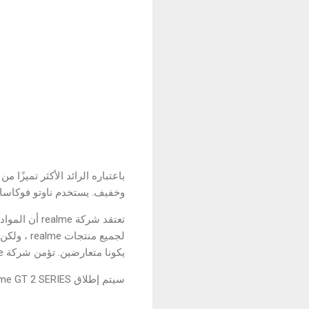
وخفيف. يستخدم ناوتو فوكاساوا عنصر نسيج الورق في T 2 SERIES
تعتقد شركة 
يكونا متعارضين. تؤمن شركة realme بالتناغم بين البيئة والتكنولوجيا.
سيتم إطلاق realme GT 2 SERIES قريبًا... Stay tuned.