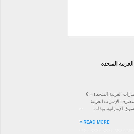
عربية المتحدة
لتستكمل بذلك الموافقات التنظيمية في كافة دول مجلس التعاون الخليجي دبي، الإمارات العربية المتحدة – 8
ن مصرف الإمارات العربية
 في السوق الإماراتية. وبذلك،
س التعاون الخليجي. تُعد
READ MORE »
الإمارات العربية المتحدة السوق الأكبر إقليمياً في مجال التقنية المالية والمدفوعات، إذ تحتضن 184 شركة
يت، قطر، البحرين، عُمان،