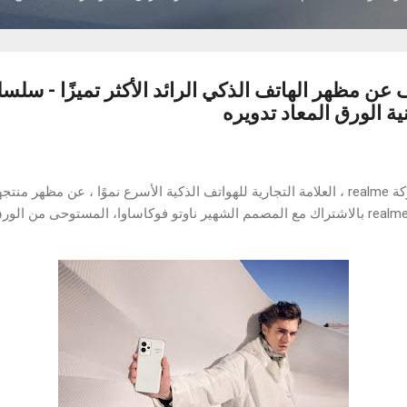
ية الورق المعاد تدويره
SERIES. تم تصميم realme GT 2 Pro بالاشتراك مع المصمم الشهير ناوتو فوكاساوا، المستو