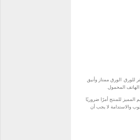
realme GT 2 بالتصميم الخاص للتِك ماستر للورق. الورق ممتاز وأنيق
ميم المميز للمنتج أمرًا ضروريًا
يتم التضحية بالبيئة باسمها. هذا هو المكان الذي تعتقد realme أن الأسلوب والاستدامة لا يجب أن