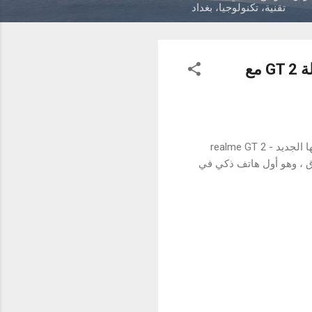
تقنية، تكنولوجيا، بغداد
شركة realme تكشف عن مظهر الهاتف الذكي الرائد الأكثر تميزًا - سلسلة GT 2 مع
[22 ديسمبر 2021] كشفت شركة realme ، العلامة التجارية للهواتف الذكية الأسرع نموًا ، عن مظهر منتجها الجديد - realme GT 2
حى من الورق ، وهو أول هاتف ذكي في