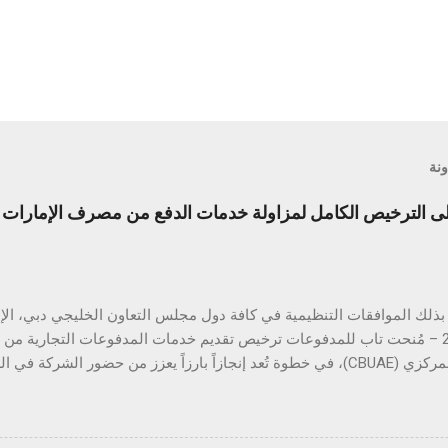
ونة
الترخيص الكامل لمزاولة خدمات الدفع من مصرف الإمارات ال
أبريل 2025 – مُنحت تاب للمدفوعات ترخيص تقديم خدمات المدفوعات التجارية م
المتحدة المركزي (CBUAE)، في خطوة تُعد إنجازاً بارزاً يعزز من حضور الشركة
ب للمدفوعات جميع الموافقات التنظيمية والتراخيص المطلوبة في دول مجل
 هذا القطاع الحيوي. ومع استكمال التراخيص في كلٍّ من السعودية، الكو