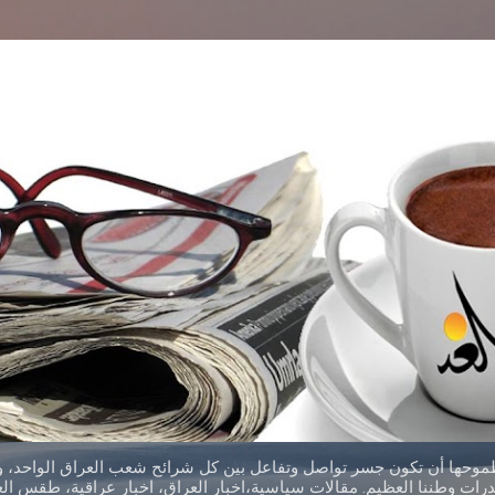
التخطي إلى المحتوى الرئيسي
طموحها أن تكون جسر تواصل وتفاعل بين كل شرائح شعب العراق الواحد، وق
ات وطننا العظيم. مقالات سياسية،اخبار العراق، اخبار عراقية، طقس العر