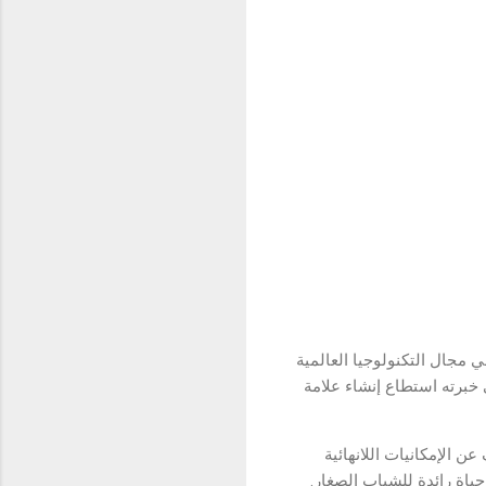
في مجال التكنولوجيا العالمية
ست العلامة التجارية في مايو من عام 2018 على يد Sky Li وفضلًا إلى خبرته استطاع إنشاء علامة
ف عن الإمكانيات اللانهائية