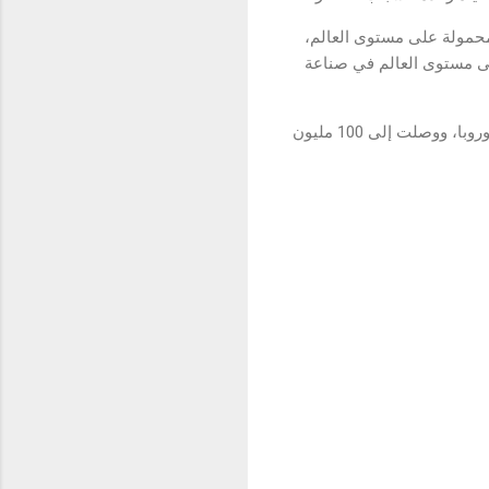
لمحمولة على مستوى العالم،
وة الشباب. وقد احتلت realme المرتبة السادسة على مستوى العالم في صناعة
دخلت realme أكثر من 61 سوقاً مثل الصين والهند وإندونيسيا وفيتنام وتايلاند وماليزيا وباكستان ومصر وأوروبا، ووصلت إلى 100 مليون