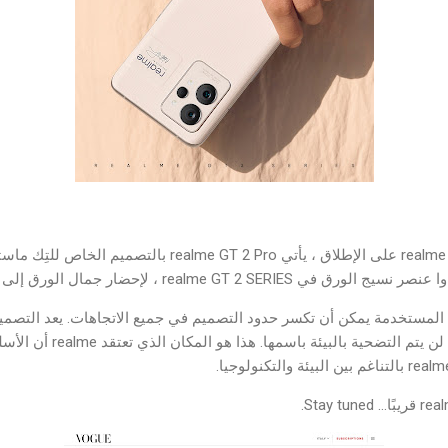
باعتباره الرائد الأكثر تميزًا من realme على الإطلاق ، يأتي  Pro
realme G ، لإحضار جمال الورق إلى الهاتف المحمول.
realme أن المواد المستخدمة يمكن أن تكسر حدود التصميم في جميع الاتجاهات. يعد التص
لجميع منتجات realme ، ولكن لن 