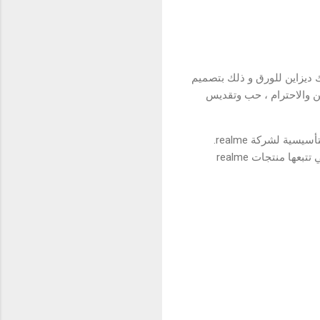
اساوا لتقديم ماستر تِك ديزاين للورق و ذلك بتصميم
ن والاحترام ، حب وتقديس
بدءًا من realme 1 ، كان فلسفة "التقاء القوة والأناقة" موجودة في دماء realme وتعمل كفلسفة المنتج التأسيسية لشركة realme.
لذلك عندما يتعلق الأمر بالمنتج ، يعتبر الأداء والتصميم ركيزتين أساسيتين لمنتج realme. إنها الأولوية التي تتبعها منتجات realme