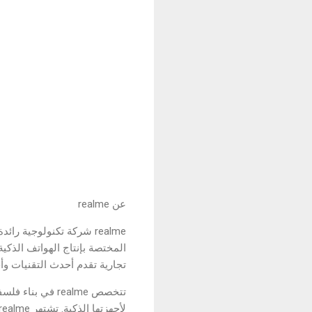
عن realme
realme شركة تكنولوجية ر
تجارية تقدم أحدث التقنيات وأ
تتخصص realme في
لأجهزتها الذكية. تشتهر realme بشعار Dare-to-Leap التي يتم الاستناد إليه في كل منتجات realm، يخلق حياة رائدة للشباب الصغار.