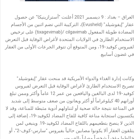
العراق – بغداد : 9 ديسمبر 2021 أعلنت "أسترازينيكا" عن حصول
عقار "إيفوشيلد" (Evusheld)، التركيبة التي تضم اثنين من الأجسام
المضادة طويلة المفعول tixagevimab)/ cilgavimab) على ترخيص
الاستخدام الطارئ في الولايات المتحدة لأغراض الوقاية قبل التعرض
لفيروس كوفيد-19، ومن المتوقع أن تتوفر الجرعات الأولى من العقار
في غضون أسابيع.
وكانت إدارة الغذاء والدواء الأمريكية قد منحت عقار "إيفوشيلد"
تصريح الاستخدام الطارئ لأغراض الوقاية قبل التعرض لفيروس
كوفيد-19 لدى البالغين واليافعين من عمر 12 عاماً وأكثر وممن تبلغ
أوزانهم 40 كيلوغراماً أو أكثر ويعانون من صعف متوسط إلى شديد
في المناعة نتيجة حالة صحية أو لتناولهم أدوية مثبطة للمناعة، وقد لا
يكتسبون استجابة مناعة كافية للقاح المضاد لكوفيد-19، إضافة إلى
الذين لا ينصح بتطعيمهم باللقاح المضاد لكوفيد-19. وينبغي لمن
يتلقون العقار ألا يكونوا مصابين حالياً بفيروس "سارس-كوف-2"، أو
خالطوا مؤخراً شخصاً مصاباً بالفيروس.