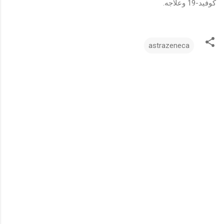
كوفيد-19 وعلاجه.
astrazeneca
ت
ع
ل
ي
ق
ا
ت