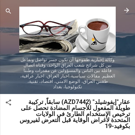
التخطي إلى المحتوى الرئيسي
وكالة إخبارية طموحها أن تكون جسر تواصل وتفاعل
بين كل شرائح شعب العراق الواحد، وقناة اتصال
فاعلة بين الناس والمسؤولين عن مقدرات وطننا
العظيم. مقالات سياسية،اخبار العراق، اخبار عراقية،
طقس العراق، الوضع الامني، اقتصاد، تقنية،
تكنولوجيا، بغداد
عقار"إيفوشيلد" (AZD7442) سابقاً, تركيبة
طويلة المفعول للأجسام المضادة تحصل على
ترخيص الاستخدام الطارئ في الولايات
المتحدة لأغراض الوقاية قبل التعرض لفيروس
بكوفيد-19