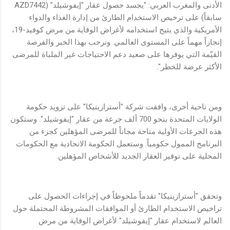
الأدنى والمغرب العربي: "يجسد حصول عقار "إيفوشيلد" (AZD7442
سابقاً) على ترخيص الاستخدام الطارئ من إدارة الغذاء والدواء
الأمريكية والذي يتيح استخدامه لأغراض الوقاية من مرض كوفيد-19،
إنجازاً مهماً على المستوى العالمي. ونرحب بهذا الخبر والفرصة
القيّمة التي يوفرها على صعيد دعم الاحتياجات غير الملباة للمرضى
الأكثر عرضة للخطر".
ومن ناحية أخرى، وافقت شركة "أسترازينيكا" على تزويد حكومة
الولايات المتحدة بنحو 700 ألف جرعة من عقار "إيفوشيلد". وستكون
هذه الجرعات الأولية متاحة مجاناً للمرضى المؤهلين كجزء من
البرنامج الممول حكومياً. وستعمل الحكومة الاتحادية مع الحكومات
المحلية على توفير العقار الجديد للأشخاص المؤهلين.
وتحقق "أسترازينيكا" تقدماً ملحوظاً في إجراءات الحصول على
تراخيص الاستخدام الطارئ أو الموافقات المشروطة المحتملة حول
العالم لاستخدام عقار "إيفوشيلد" لأغراض الوقاية من مرض