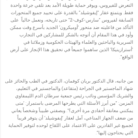
التعرض للفيروس، ويوفر حماية طويلة الأمد بعد تلقي جرعة واحدة
فقط. ويتمتع عقار "إيفوشيلد" بالقدرة على تحييد جميع المتحورات
السابقة لفيروس "سارس-كوف-2" حتى تاريخه، ونعمل حالياً على
التأكد من فاعليته ضد متحور ’أوميكرون‘ الجديد بأسرع وقت ممكن.
وأود في هذا المقام أن أتوجه بالشكر للمشاركين في التجارب
السريرية والباحثين والعلماء والهيئات الحكومية وزملائنا في
’أسترازينيكا‘ الذين ساهموا جميعاً في تحقيق هذا الإنجاز على أرض
الواقع".
من جانبه، قال الدكتور بريان كوفمان، الدكتور في الطب والحائز على
شهاد الماجستير في الجراحة (متقاعد) والماجستير في التعليم،
والشريك المؤسس ونائب رئيس جمعية سرطان الدم الليمفاوي
المزمن: "من أبرز الأسئلة التي يطرحها المرضى باستمرار: ’متى
يمكنني معانقة أحفادي مرة أخرى؟‘. وبصفتي طبيباً وشخصاً يعاني
من ضعف الجهاز المناعي، آمل لعقار ’إيفوشيلد‘ أن يتوفر قريباً
لجميع غير القادرين على الاعتماد على اللقاح لوحده لتوفير الحماية
التي يحتاجون إليها".