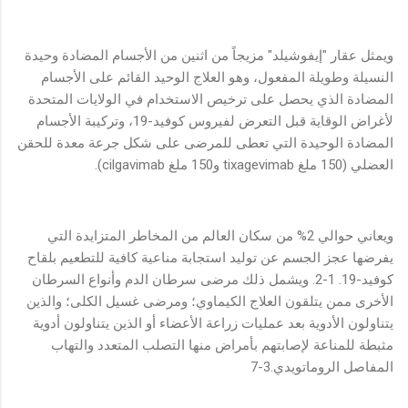
ويمثل عقار "إيفوشيلد" مزيجاً من اثنين من الأجسام المضادة وحيدة
النسيلة وطويلة المفعول، وهو العلاج الوحيد القائم على الأجسام
المضادة الذي يحصل على ترخيص الاستخدام في الولايات المتحدة
لأغراض الوقاية قبل التعرض لفيروس كوفيد-19، وتركيبة الأجسام
المضادة الوحيدة التي تعطى للمرضى على شكل جرعة معدة للحقن
العضلي (150 ملغ tixagevimab و150 ملغ cilgavimab).
ويعاني حوالي 2% من سكان العالم من المخاطر المتزايدة التي
يفرضها عجز الجسم عن توليد استجابة مناعية كافية للتطعيم بلقاح
كوفيد-19. 1-2. ويشمل ذلك مرضى سرطان الدم وأنواع السرطان
الأخرى ممن يتلقون العلاج الكيماوي؛ ومرضى غسيل الكلى؛ والذين
يتناولون الأدوية بعد عمليات زراعة الأعضاء أو الذين يتناولون أدوية
مثبطة للمناعة لإصابتهم بأمراض منها التصلب المتعدد والتهاب
المفاصل الروماتويدي.3-7