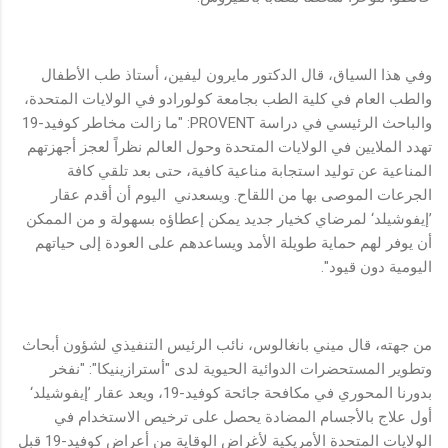
وفي هذا السياق، قال الدكتور مايرون ليفين، أستاذ طب الأطفال
والطب العام في كلية الطب بجامعة كولورادو في الولايات المتحدة،
والباحث الرئيسي في دراسة PROVENT: "ما زالت مخاطر كوفيد-19
تهدد الملايين في الولايات المتحدة وحول العالم نظراً لعجز أجهزتهم
المناعية عن توليد استجابة مناعية كافية، حتى بعد تلقي كافة
الجرعات الموصى بها من اللقاح. ويسعدني اليوم أن أقدم عقار
’إيفوشيلد‘ لمرضاي كخيار جديد يمكن إعطاؤه بسهولة و من الممكن
أن يوفر لهم حماية طويلة الأمد ويساعدهم على العودة إلى حياتهم
اليومية دون قيود".
من جهته، قال ميني بانغالوس، نائب الرئيس التنفيذي لشؤون أبحاث
وتطوير المستحضرات الدوائية الحيوية لدى "أسترازينيكا": "نفخر
بدورنا المحوري في مكافحة جائحة كوفيد-19، ويعد عقار ’إيفوشيلد‘
أول علاج بالأجسام المضادة يحصل على ترخيص الاستخدام في
الولايات المتحدة الأمريكية لأغراض الوقاية من أعراض كوفيد-19 قبل