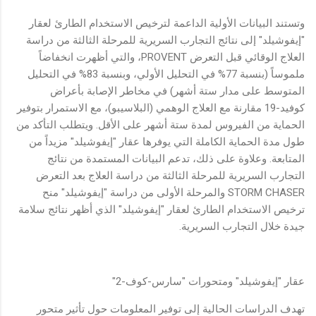
وتستند البيانات الأولية الداعمة لترخيص الاستخدام الطارئ لعقار
"إيفوشيلد" إلى نتائج التجارب السريرية للمرحلة الثالثة من دراسة
العلاج الوقائي قبل التعرض PROVENT، والتي أظهرت انخفاضاً
ملموساً (بنسبة 77% في التحليل الأولي، وبنسبة 83% في التحليل
المتوسط على مدار ستة أشهر) في مخاطر الإصابة بأعراض
كوفيد-19 مقارنة مع العلاج الوهمي (البلاسيبو)، مع الاستمرار بتوفير
الحماية من الفيروس لمدة ستة أشهر على الأقل. ويتطلب التأكد من
طول مدة الحماية الكاملة التي يوفرها عقار "إيفوشيلد" مزيداً من
المتابعة. وعلاوة على ذلك، تدعم البيانات المستمدة من نتائج
التجارب السريرية للمرحلة الثالثة من دراسة العلاج بعد التعرض
STORM CHASER والمرحلة الأولى من دراسة "إيفوشيلد" منح
ترخيص الاستخدام الطارئ لعقار "إيفوشيلد" الذي أظهر نتائج سلامة
جيدة خلال التجارب السريرية.
عقار "إيفوشيلد" ومتحورات "سارس-كوف-2"
تهدف الدراسات الحالية إلى توفير المعلومات حول تأثير متحور