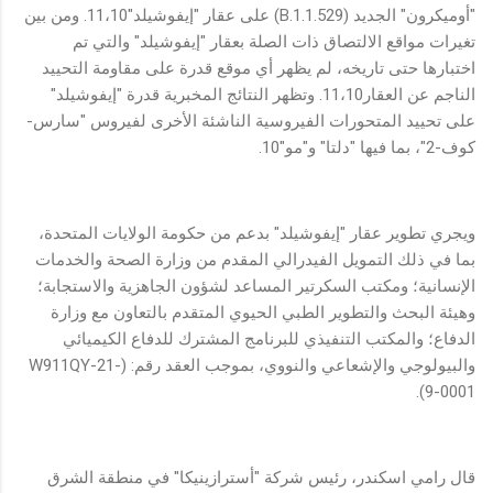
"أوميكرون" الجديد (B.1.1.529) على عقار "إيفوشيلد"11،10. ومن بين
تغيرات مواقع الالتصاق ذات الصلة بعقار "إيفوشيلد" والتي تم
اختبارها حتى تاريخه، لم يظهر أي موقع قدرة على مقاومة التحييد
الناجم عن العقار11،10. وتظهر النتائج المخبرية قدرة "إيفوشيلد"
على تحييد المتحورات الفيروسية الناشئة الأخرى لفيروس "سارس-
كوف-2"، بما فيها "دلتا" و"مو"10.
ويجري تطوير عقار "إيفوشيلد" بدعم من حكومة الولايات المتحدة،
بما في ذلك التمويل الفيدرالي المقدم من وزارة الصحة والخدمات
الإنسانية؛ ومكتب السكرتير المساعد لشؤون الجاهزية والاستجابة؛
وهيئة البحث والتطوير الطبي الحيوي المتقدم بالتعاون مع وزارة
الدفاع؛ والمكتب التنفيذي للبرنامج المشترك للدفاع الكيميائي
والبيولوجي والإشعاعي والنووي، بموجب العقد رقم: (W911QY-21-
9-0001).
قال رامي اسكندر، رئيس شركة "أسترازينيكا" في منطقة الشرق