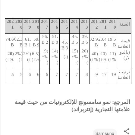
202
202
201
201
201
201
201
201
201
201
201
201
السنة
1
0
9
8
7
6
5
4
3
2
1
0
56.
51.
45.
39.
74.6 
62.3 
61.
59.
32.9 
23.4 
19.5 
قيمة 
2 B
8 B
45.
5 B
6 B
B
B
1 B
9 B
B
B
B
العلامة 
3 B
(9
(14
(15
(20
(بالدو
(20
(2%
(2%
(6.5
(40
(20
(11
↑
%
↑
%
(-)
↑
%
↑
%
لار)
)
↑
%
)
↑
)
↑
)
↑
%
)
↑
%
)
↑
%
)
↑
%
)
)
)
)
ترتيب 
5
5
6
6
6
7
7
7
8
9
17
19
العلامة
المرجع: نمو سامسونج للإلكترونيات من حيث قيمة 
علامتها التجارية (إنتربراند)
Samsung