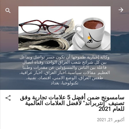
التخطي إلى المحتوى الرئيسي
وكالة إخبارية طموحها أن تكون جسر تواصل وتفاعل
بين كل شرائح شعب العراق الواحد، وقناة اتصال
فاعلة بين الناس والمسؤولين عن مقدرات وطننا
العظيم. مقالات سياسية،اخبار العراق، اخبار عراقية،
طقس العراق، الوضع الامني، اقتصاد، تقنية،
تكنولوجيا، بغداد
سامسونج ضمن أفضل 5 علامات تجارية وفق
تصنيف "إنتربراند" لأفضل العلامات العالمية
للعام 2021
أكتوبر 21, 2021