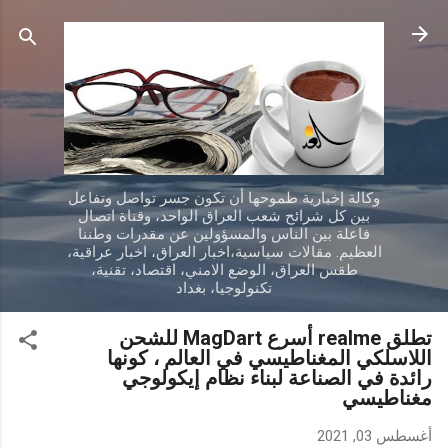
التخطي إلى المحتوى الرئيسي
وكالة إخبارية طموحها أن تكون جسر تواصل وتفاعل
بين كل شرائح شعب العراق الواحد، وقناة اتصال
فاعلة بين الناس والمسؤولين عن مقدرات وطننا
العظيم. مقالات سياسية،اخبار العراق، اخبار عراقية،
طقس العراق، الوضع الامني، اقتصاد، تقنية،
تكنولوجيا، بغداد
تطلق realme أسرع MagDart للشحن
اللاسلكي المغناطيسي في العالم ، كونها
رائدة في الصناعة لبناء نظام إيكولوجي
مغناطيسي
أغسطس 03, 2021