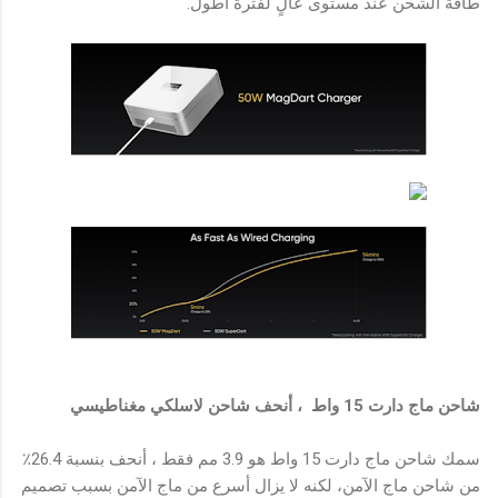
طاقة الشحن عند مستوى عالٍ لفترة أطول.
شاحن ماج دارت 15 واط ، أنحف شاحن لاسلكي مغناطيسي
سمك شاحن ماج دارت 15 واط هو 3.9 مم فقط ، أنحف بنسبة 26.4٪
من شاحن ماج الآمن، لكنه لا يزال أسرع من ماج الآمن بسبب تصميم