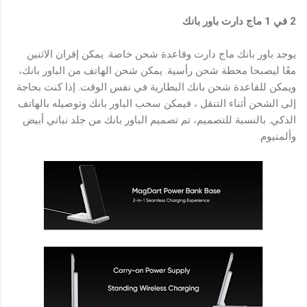
2 في 1 ماج دارت باور بانك
يوجد باور بانك ماج دارت وقاعدة شحن خاصة. يمكن إقران الاثنين
معًا ليصبحا محطة شحن رأسية. يمكن شحن الهاتف من الباور بانك،
ويمكن للقاعدة شحن بانك البطارية في نفس الوقت. إذا كنت بحاجة
إلى الشحن أثناء التنقل ، فيمكن سحب الباور بانك وتوصيله بالهاتف
الذكي. بالنسبة للتصميم، تم تصميم الباور بانك من جلد نباتي أبيض
وألمنيوم.