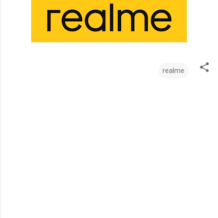
realme
ت
ع
ل
ي
ق
ا
ت