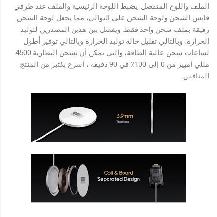
الملف واللوح المنفصل. يضبط اللوحة الرئيسية والملف عند طرفي
قابس الشحن ولوحة الشحن على التوالي، مما يجعل لوحة الشحن
رقيقة بملف شحن واحد فقط. ويفصل بين هذين المصدرين لتوليد
الحرارة، وبالتالي تقليل حالة توليد الحرارة وبالتالي توفير أطول
لساعات شحن عالية الطاقة، والتي يمكن أن تشحن البطارية 4500
مللي أمبير من 0 إلى 100٪ في 90 دقيقة ، أسرع بكثير من المنتج
المنافس.