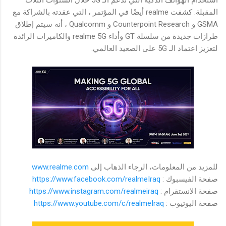
استخدام الهواتف الذكية التي تدعم الـ 5G خلال السنوات الثلاث
المقبلة. كشفت realme أيضًا في المؤتمر ، التي عقدته بالشراكة مع
GSMA و Counterpoint Research و Qualcomm ، أنه سيتم إطلاق
طرازات جديدة من سلسلة GT وأداء realme 5G والكاميرات الرائدة
لتعزيز اعتماد الـ 5G على الصعيد العالمي.
للمزيد من المعلومات، الرجاء الذهاب إلى
www.realme.com
صفحة الفيسبوك :
https://www.facebook.com/realmeIraq
صفحة الانستقرام :
https://www.instagram.com/realmeiraq
صفحة اليوتيوب :
https://www.youtube.com/c/realmeIraq