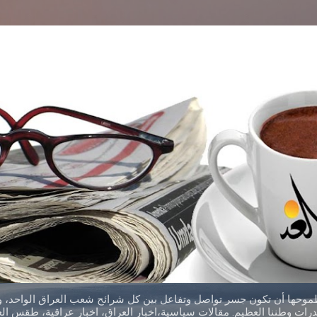
التخطي إلى المحتوى الرئيسي
طموحها أن تكون جسر تواصل وتفاعل بين كل شرائح شعب العراق الواحد، وق
ات وطننا العظيم. مقالات سياسية،اخبار العراق، اخبار عراقية، طقس العر