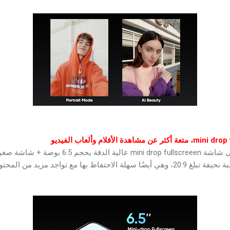
يحتوي جهاز realme C21Y على شاشة i drop fullscreeen
الجسم تصل إلى 89.5٪. مع نسبة نحيفة تبلغ 20:9، وهي أيضًا سهلة الاحتفاظ بها مع تواجد 