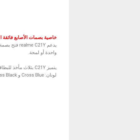
خاصية بصمات الأصابع فائقة 
يدعم e C21Y
واحدة أو لمحة.
لونان: Cross Blue و Cross Black، وهو سهل الحمل، ويقاوم بصمات الأصابع، ومقاوم للخدوش بشكلٍ فعال.