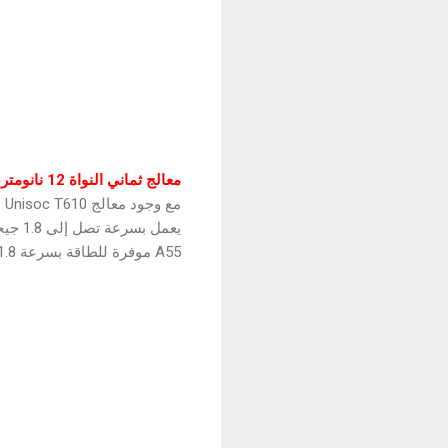
معالج ثماني النواة 12 نانومتر، قوي للألعاب
A55 موفرة للطاقة بسرعة 1.8 جيجاهرتز. GPU هي Mali G52 الموفرة للطاقة والتي يمكن أن تصل إلى 614.4 ميجاهرتز.