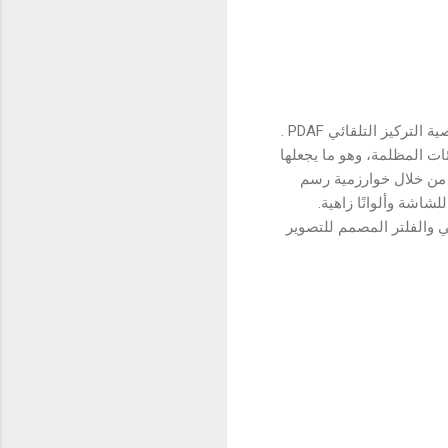
يحتوي realme C21Y على كاميرا أساسية بدقة 13 ميجابكسل، والتي يمكنها التكبير حتى 4X ، وتدعم خاصية التركيز التلقائي PDAF .
ت المظلمة، وهو ما يجعلها
ى مثيلتها عند المنافسين في السطوع والتفاصيل والألوان. كما أن لديها ميزة Chroma Boost ، من خلال خوارزمية رسم
شاشة وألوانًا زاهية.
مة بخاصية الذكاء الاصطناعي ووضع HDR والوضع الرأسي والفلتر المصمم للتصوير