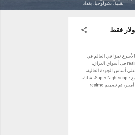
تقنية، تكنولوجيا، بغداد
التي حققتها منتجات شركة realme"العلامة التجارية الأسرع نموًا في العالم في
مجال صناعة الهواتف الذكية وتكنولوجيا الذكاء الاصطناعي"، أعلنت الشركة عن إطلاقها هاتف realme C21Y في أسواق العراق،
صل على شهادة الموثوقية العالية من TÜV Rheinland التي تمنح على أساس الجودة العالية،
يأتي هاتف realme C21Y بمزيد من الميزات المتطورة، كاميرا ثلاثية مدعومة بخاصية الذكاء الاصطناعي مع Super Nightscape، شاشة
6.5 بوصة عالية الدقة + mini drop Fullscreen، معالج ثماني النواة 12 نانومتر، وبطارية كبيرة 5000 مللي أمبير، تم تصميم realme