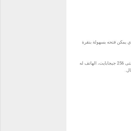
 والذي يمكن فتحه بسهولة بنقرة
يتميز C21Y بثلاث مأخذ للبطاقات، مأخذ مزدوج لبطاقتي SIM ومأخذ مخصص لبطاقة SD قابلة للتوسيع حتى 256 جيجابايت، الهاتف له