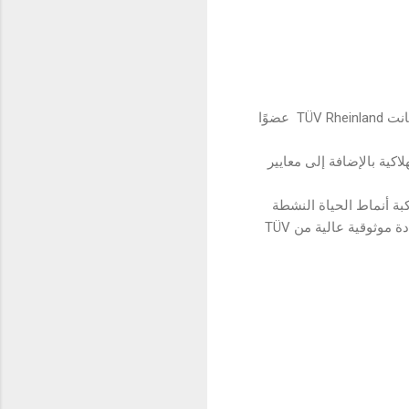
ترمز شهادة TÜV Rheinland إلى السلامة والجودة في جميع مجالات الأعمال والحياة، ومنذ عام 2006 ، كانت TÜV Rheinland عضوًا
ودة للإلكترونيات الاستهلاكية بالإضافة إلى معايير
أجل مواكبة أنماط الحياة النشطة
للمستخدمين الشباب ، تسعى realme باستمرار إلى تحسين الجودة في realme C21Y من خلال أول شهادة موثوقية عالية من TÜV