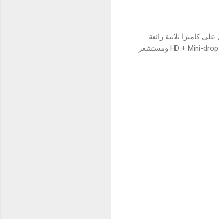
ويحتوي على كاميرا ثلاثية رائعة
وكاميرا سيلفي بدقة 5 ميجابكسل، كما يتميز بمعالج UNISOC T610 12nm وشاشة 6.5 بوصة HD + Mini-drop Fullscreen ومستشعر