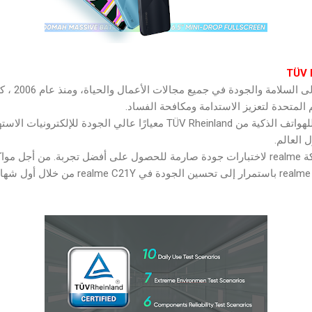
م المتحدة لتعزيز الاستدامة ومكافحة الفساد.
تضع شهادة الموثوقية العالية للهواتف الذكية من TÜV Rheinland معيارًا عالي الج
 العالم.
يخضع كل هاتف جوال من شركة realme لاختبارات جودة صارمة للحصول على أفضل تجربة. من 