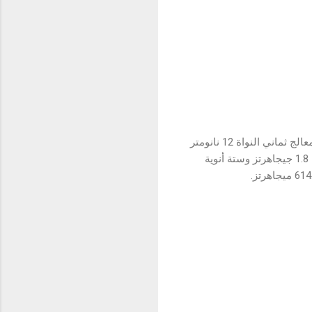
مع وجود معالج Unisoc T610 بالداخل ، يعد realme C21Y أقوى هاتف في هذا القطاع. Unisoc T610 هو معالج ثماني النواة 12 نانومتر
يعمل بسرعة تصل إلى 1.8 جيجا هرتز. تتكون وحدة المعالجة المركزية من جهازي A75 عالي الأداء بسرعة 1.8 جيجاهرتز وستة أنوية