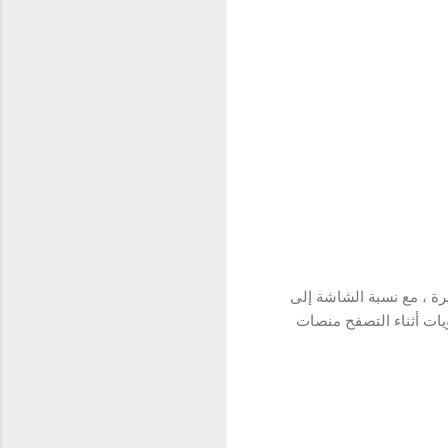
min عالية الدقة بحجم 6.5 بوصة + شاشة صغيرة ، مع نسبة الشاشة إلى
مزيد من المحتويات أثناء التصفح منصات