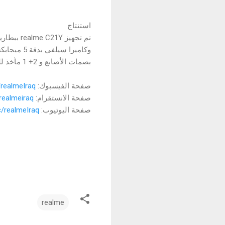
استنتاج
بصمات الأصابع و 2+ 1 مأخذ للبطاقات، كل هذا معبأ بتصميم فني هندسي باللونين الأسود والأزرق.
صفحة الفيسبوك:
realmeIraq
صفحة الانستقرام:
realmeiraq
صفحة اليوتيوب:
/realmeIraq
realme