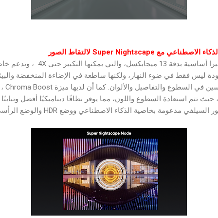
ع Super Nightscape لالتقاط الصور
ودة ليس فقط في ضوء النهار، ولكنها ساطعة في الإضاءة المنخفضة والبيئا
تتفوق عل
 تتم استعادة السطوع واللون، مما يوفر نطاقًا ديناميكيًا أفضل وتباينًا لل
الكاميرا المخصصة لالتقاط صور السيلفي مدعو