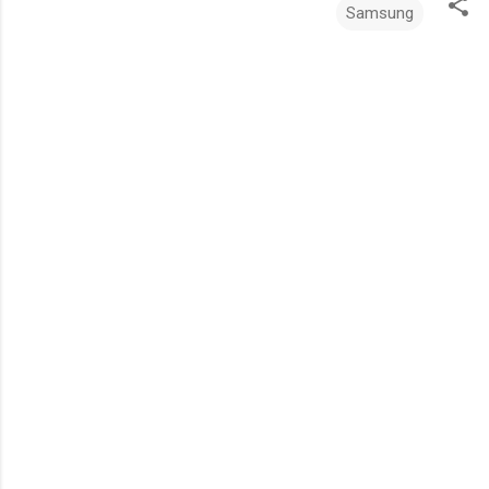
Samsung
ت
ع
ل
ي
ق
ا
ت