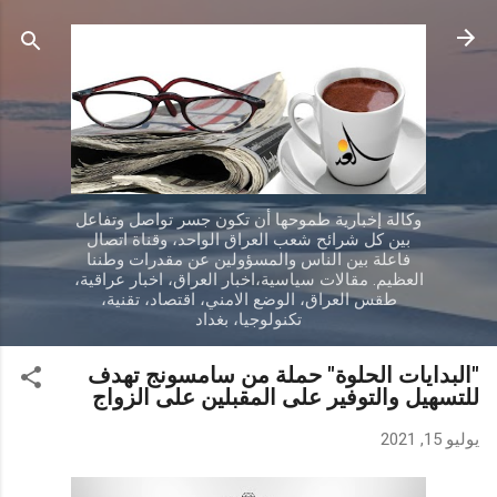
التخطي إلى المحتوى الرئيسي
وكالة إخبارية طموحها أن تكون جسر تواصل وتفاعل
بين كل شرائح شعب العراق الواحد، وقناة اتصال
فاعلة بين الناس والمسؤولين عن مقدرات وطننا
العظيم. مقالات سياسية،اخبار العراق، اخبار عراقية،
طقس العراق، الوضع الامني، اقتصاد، تقنية،
تكنولوجيا، بغداد
"البدايات الحلوة" حملة من سامسونج تهدف
للتسهيل والتوفير على المقبلين على الزواج
يوليو 15, 2021