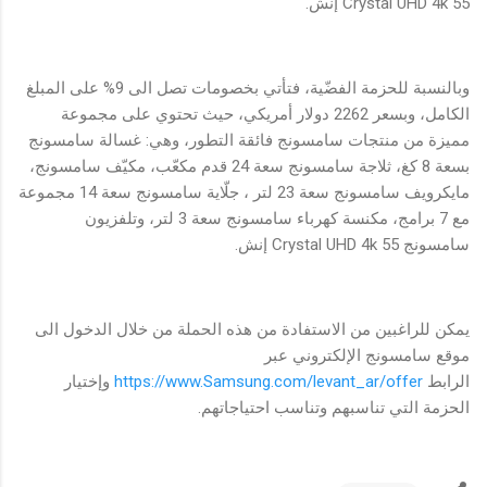
Crystal UHD 4k 55 إنش.
وبالنسبة للحزمة الفضّية، فتأتي بخصومات تصل الى 9% على المبلغ
الكامل، وبسعر 2262 دولار أمريكي، حيث تحتوي على مجموعة
مميزة من منتجات سامسونج فائقة التطور، وهي: غسالة سامسونج
بسعة 8 كغ، ثلاجة سامسونج سعة 24 قدم مكعّب، مكيّف سامسونج،
مايكرويف سامسونج سعة 23 لتر ، جلّاية سامسونج سعة 14 مجموعة
مع 7 برامج، مكنسة كهرباء سامسونج سعة 3 لتر، وتلفزيون
سامسونج Crystal UHD 4k 55 إنش.
يمكن للراغبين من الاستفادة من هذه الحملة من خلال الدخول الى
موقع سامسونج الإلكتروني عبر
الرابط
https://www.Samsung.com/levant_ar/offer
وإختيار
الحزمة التي تناسبهم وتناسب احتياجاتهم.